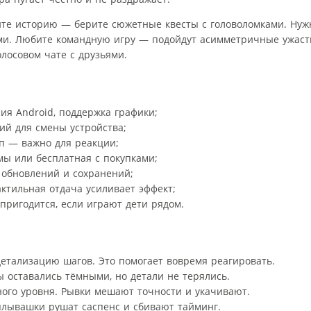
тите историю — берите сюжетные квесты с головоломками. Ну
и. Любите командную игру — подойдут асимметричные ужасти
олосовом чате с друзьями.
ия Android, поддержка графики;
й для смены устройства;
оп — важно для реакции;
мы или бесплатная с покупками;
 обновлений и сохранений;
ктильная отдача усиливает эффект;
пригодится, если играют дети рядом.
тализацию шагов. Это помогает вовремя реагировать.
ы оставались тёмными, но детали не терялись.
ного уровня. Рывки мешают точности и укачивают.
лывашки рушат саспенс и сбивают тайминг.