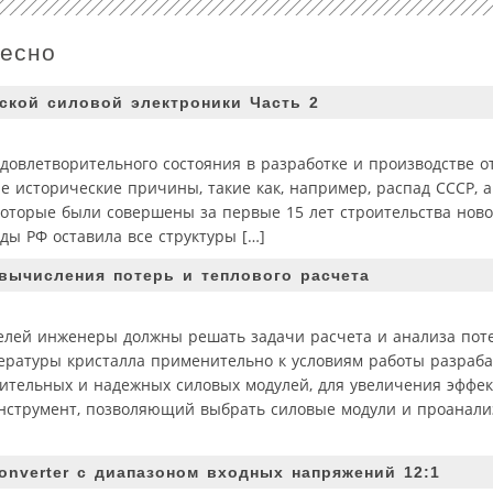
ресно
ской силовой электроники Часть 2
удовлетворительного состояния в разработке и производстве 
 исторические причины, такие как, например, распад СССР, а
которые были совершены за первые 15 лет строительства ново
ды РФ оставила все структуры […]
ычисления потерь и теплового расчета
елей инженеры должны решать задачи расчета и анализа пот
мпературы кристалла применительно к условиям работы разраб
дительных и надежных силовых модулей, для увеличения эффе
 инструмент, позволяющий выбрать силовые модули и проанали
onverter с диапазоном входных напряжений 12:1