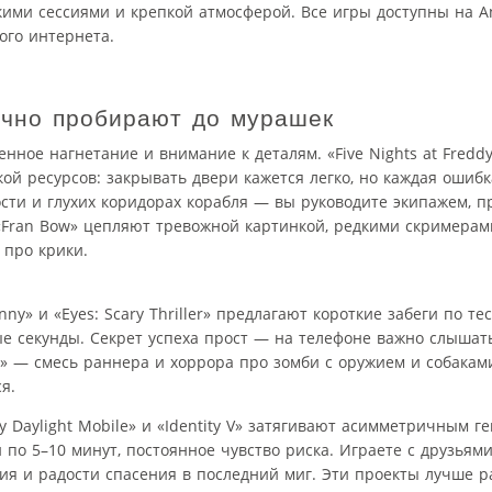
ими сессиями и крепкой атмосферой. Все игры доступны на An
ого интернета.
очно пробирают до мурашек
нное нагнетание и внимание к деталям. «Five Nights at Freddy
й ресурсов: закрывать двери кажется легко, но каждая ошибк
ности и глухих коридорах корабля — вы руководите экипажем, п
и «Fran Bow» цепляют тревожной картинкой, редкими скримера
 про крики.
y» и «Eyes: Scary Thriller» предлагают короткие забеги по т
е секунды. Секрет успеха прост — на телефоне важно слышат
2» — смесь раннера и хоррора про зомби с оружием и собакам
я.
y Daylight Mobile» и «Identity V» затягивают асимметричным г
по 5–10 минут, постоянное чувство риска. Играете с друзьями
ия и радости спасения в последний миг. Эти проекты лучше 