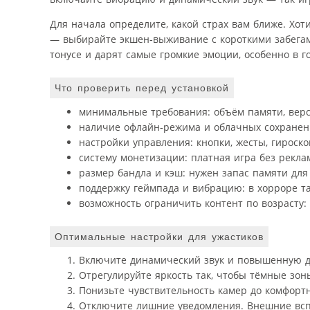
Для начала определите, какой страх вам ближе. Хо
— выбирайте экшен‑выживание с короткими забегам
тонусе и дарят самые громкие эмоции, особенно в г
Что проверить перед установкой
минимальные требования: объём памяти, верс
наличие офлайн‑режима и облачных сохранени
настройки управления: кнопки, жесты, гироск
систему монетизации: платная игра без рекла
размер бандла и кэш: нужен запас памяти для
поддержку геймпада и вибрацию: в хорроре та
возможность ограничить контент по возрасту: 
Оптимальные настройки для ужастиков
Включите динамический звук и повышенную де
Отрегулируйте яркость так, чтобы тёмные зон
Понизьте чувствительность камер до комфорт
Отключите лишние уведомления. Внешние всп