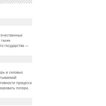
отечественных
 также
го государства —
ерь в силовых
атываемой
ктивности процесса
зировать потери.