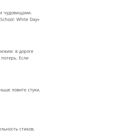
ми чудовищами.
School: White Day»
режим: в дороге
 потерь. Если
ньше ловите стуки,
льность стиков,