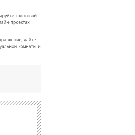
ируйте голосовой
лайн‑проектах
правление, дайте
туальной комнаты и