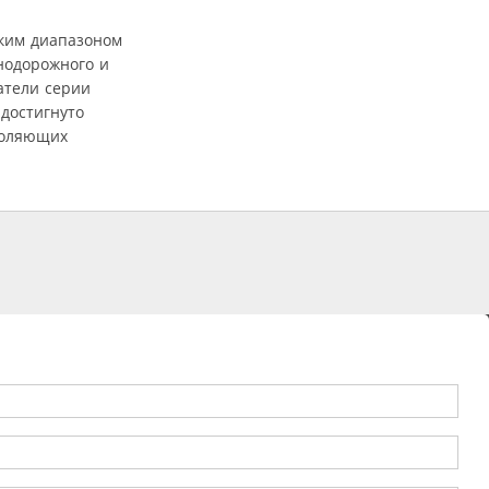
оким диапазоном
нодорожного и
атели серии
 достигнуто
воляющих