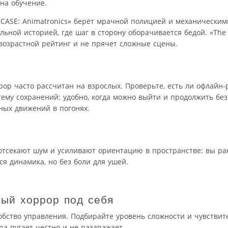
на обучение.
«CASE: Animatronics» берёт мрачной полицией и механически
ьной историей, где шаг в сторону оборачивается бедой. «The 
 возрастной рейтинг и не прячет сложные сцены.
р часто рассчитан на взрослых. Проверьте, есть ли офлайн‑
тему сохранений: удобно, когда можно выйти и продолжить без
ных движений в погонях.
 отсекают шум и усиливают ориентацию в пространстве: вы ра
ся динамика, но без боли для ушей.
ный хоррор под себя
обство управления. Подбирайте уровень сложности и чувствите
а пугает честно и не раздражает.