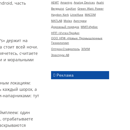
droid, часть
AEMT
Amantys
Analog Devices
Asahi
Bergquist
CapXon
Green Watt Power
Haydon Kerk
Littelfuse
MACOM
MATLAB
Molex
Ангстрем
Дорожный порядок
ММП-Ирбис
НПП «Учтех-Профи»
ООО НПФ «Новые Промышленные
’s» держит на
Технологии»
а стоит всей ночи.
Оптрон-Ставрополь
ЭЛИМ
рячетесь, считаете
Электрум АВ
ми и моральными
Реклама
есным локациям:
ь каждый шорох, а
и-напарниками: тут
еймплеем: один
, отрабатываете
раскрываются