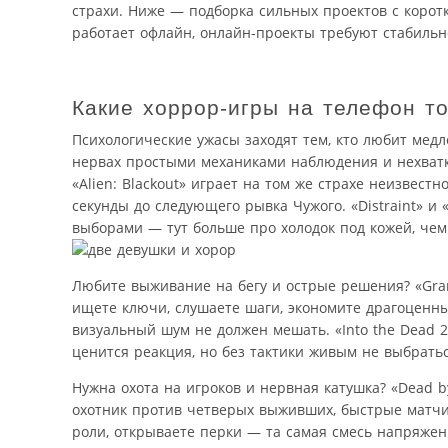
страхи. Ниже — подборка сильных проектов с коротк
работает офлайн, онлайн-проекты требуют стабильн
Какие хоррор-игры на телефон т
Психологические ужасы заходят тем, кто любит медле
нервах простыми механиками наблюдения и нехватко
«Alien: Blackout» играет на том же страхе неизвест
секунды до следующего рывка Чужого. «Distraint» 
выборами — тут больше про холодок под кожей, чем
Любите выживание на бегу и острые решения? «Grann
ищете ключи, слушаете шаги, экономите драгоценны
визуальный шум не должен мешать. «Into the Dead 
ценится реакция, но без тактики живым не выбратьс
Нужна охота на игроков и нервная катушка? «Dead b
охотник против четверых выживших, быстрые матчи 
роли, открываете перки — та самая смесь напряжен