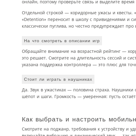
онлайн, поэтому проверьте связь и выделите время 
Отдельной строкой — коридорные ужасы и квесты. 
«Detention» переносит в школу с привидениями и сил
классически пуглива, но честно предупреждает про
На что смотреть в описании игр
Обращайте внимание на возрастной рейтинг — хорро
это решает. Смотрите на длительность сессий и сис
указана поддержка контроллера — это плюс для точ
Стоит ли играть в наушниках
Да. Звук в ужастиках — половина страха. Наушники
шёпот и шаги. Громкость — умеренная: пусть остаёт
Как выбрать и настроить мобиль
Смотрите на поджанр, требования к устройству и уд
включайте вибрацию и динамический звук — так игр