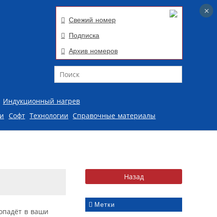
×
×
Свежий номер
Подписка
Архив номеров
Поиск
Индукционный нагрев
ии
Софт
Технологии
Справочные материалы
Метки
опадёт в ваши