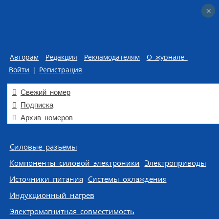
×
×
Авторам
Редакция
Рекламодателям
О журнале
Войти
|
Регистрация
Свежий номер
Подписка
Архив номеров
Skip to content
Силовые разъемы
Компоненты силовой электроники
Электроприводы
Источники питания
Системы охлаждения
Индукционный нагрев
Электромагнитная совместимость