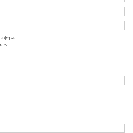
ой форме
форме