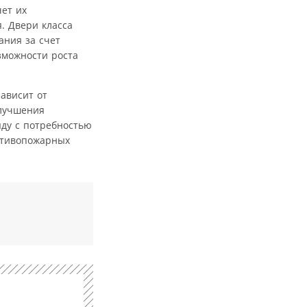
чет их
. Двери класса
ания за счет
зможности роста
ависит от
улучшения
яду с потребностью
отивопожарных