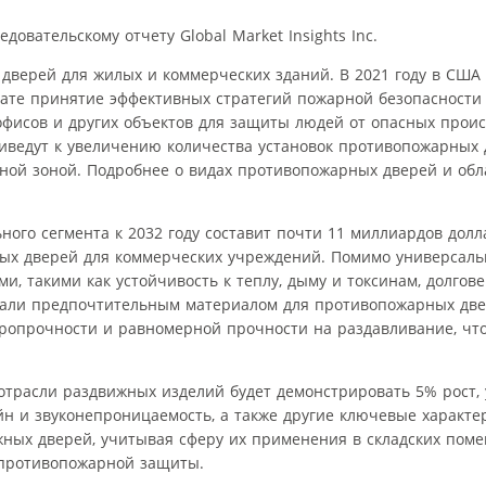
овательскому отчету Global Market Insights Inc.
 дверей для жилых и коммерческих зданий. В 2021 году в США
тате принятие эффективных стратегий пожарной безопасности
офисов и других объектов для защиты людей от опасных прои
риведут к увеличению количества установок противопожарных 
ной зоной. Подробнее о видах противопожарных дверей и обл
ого сегмента к 2032 году составит почти 11 миллиардов долл
ых дверей для коммерческих учреждений. Помимо универсаль
, такими как устойчивость к теплу, дыму и токсинам, долгове
стали предпочтительным материалом для противопожарных две
аропрочности и равномерной прочности на раздавливание, чт
 отрасли раздвижных изделий будет демонстрировать 5% рост,
н и звуконепроницаемость, а также другие ключевые характер
жных дверей, учитывая сферу их применения в складских поме
противопожарной защиты.