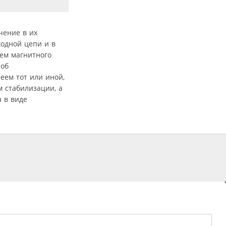
чение в их
одной цепи и в
ем магнитного
 об
еем тот или иной,
 стабилизации, а
 в виде