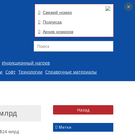
×
×
Свежий номер
Подписка
Архив номеров
Поиск
Индукционный нагрев
ии
Софт
Технологии
Справочные материалы
 млрд
Метки