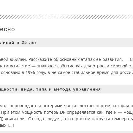
ресно
линой в 25 лет
вой юбилей. Расскажите об основных этапах ее развития. — В
атипятилетие — знаковое событие как для отрасли силовой эл
основано в 1996 году, в не самое стабильное время для россий
ности, вида, типа и метода управления
зма, сопровождается потерями части электроэнергии, которая
я. При этом мощность потерь DР определяется как: где Р — мощ
) двигателя. Отсюда следует, что с ростом нагрузки температу
мых […]