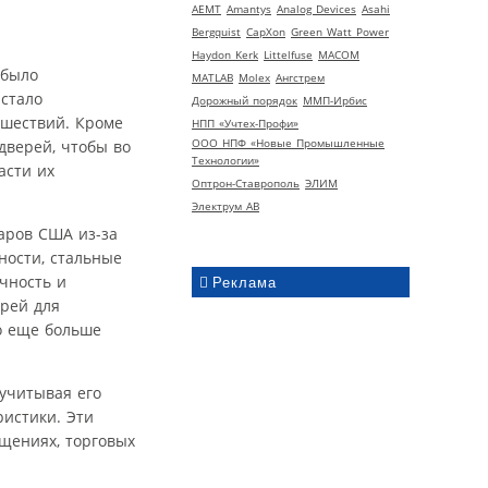
AEMT
Amantys
Analog Devices
Asahi
Bergquist
CapXon
Green Watt Power
Haydon Kerk
Littelfuse
MACOM
 было
MATLAB
Molex
Ангстрем
 стало
Дорожный порядок
ММП-Ирбис
сшествий. Кроме
НПП «Учтех-Профи»
ООО НПФ «Новые Промышленные
дверей, чтобы во
Технологии»
асти их
Оптрон-Ставрополь
ЭЛИМ
Электрум АВ
аров США из-за
ности, стальные
чность и
Реклама
рей для
о еще больше
 учитывая его
истики. Эти
щениях, торговых