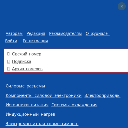
×
×
Авторам
Редакция
Рекламодателям
О журнале
Войти
|
Регистрация
Свежий номер
Подписка
Архив номеров
Skip to content
Силовые разъемы
Компоненты силовой электроники
Электроприводы
Источники питания
Системы охлаждения
Индукционный нагрев
Электромагнитная совместимость