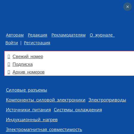
×
×
Авторам
Редакция
Рекламодателям
О журнале
Войти
|
Регистрация
Свежий номер
Подписка
Архив номеров
Skip to content
Силовые разъемы
Компоненты силовой электроники
Электроприводы
Источники питания
Системы охлаждения
Индукционный нагрев
Электромагнитная совместимость