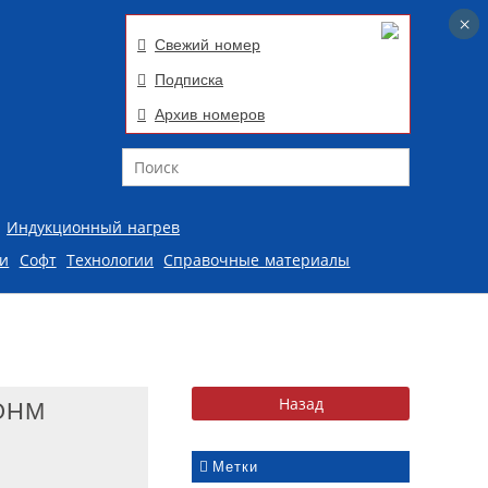
×
×
Свежий номер
Подписка
Архив номеров
Поиск
Индукционный нагрев
ии
Софт
Технологии
Справочные материалы
ROHM
Метки