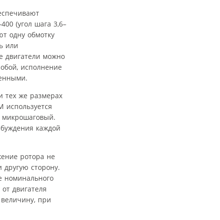
еспечивают
00 (угол шага 3,6–
ют одну обмотку
ь или
е двигатели можно
собой, исполнение
ченными.
и тех же размерах
M используется
; микрошаговый.
збуждения каждой
жение ротора не
 другую сторону.
е номинального
 от двигателя
 величину, при