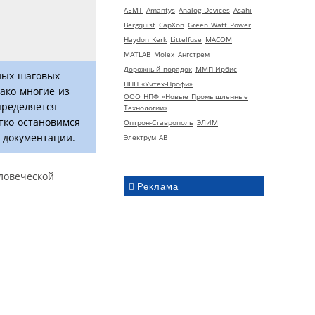
AEMT
Amantys
Analog Devices
Asahi
Bergquist
CapXon
Green Watt Power
Haydon Kerk
Littelfuse
MACOM
MATLAB
Molex
Ангстрем
Дорожный порядок
ММП-Ирбис
ных шаговых
НПП «Учтех-Профи»
ако многие из
ООО НПФ «Новые Промышленные
пределяется
Технологии»
тко остановимся
Оптрон-Ставрополь
ЭЛИМ
 документации.
Электрум АВ
ловеческой
Реклама