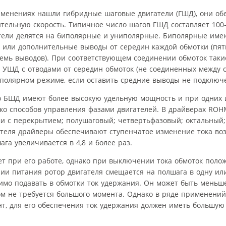
енениях нашли гибридные шаговые двигатели (ГШД), они об
ельную скорость. Типичное число шагов ГШД составляет 100–4
гатели делятся на биполярные и униполярные. Биполярные име
 или дополнительные выводы от середин каждой обмотки (пят
семь выводов). При соответствующем соединении обмоток таки
. УШД с отводами от середин обмоток (не соединенных между 
иполярном режиме, если оставить средние выводы не подклю
то БШД имеют более высокую удельную мощность и при одних 
ко способов управления фазами двигателей. В драйверах ROH
и с перекрытием; полушаговый; четвертьфазовый; октальный
ателя драйверы обеспечивают ступенчатое изменение тока во
га увеличивается в 4,8 и более раз.
т при его работе, однако при выключении тока обмоток поло
и питания ротор двигателя смещается на полшага в одну или
имо подавать в обмотки ток удержания. Он может быть меньш
ом не требуется большого момента. Однако в ряде применений
т, для его обеспечения ток удержания должен иметь большую