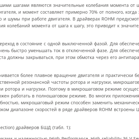
шими шагами являются значительные колебания момента от ша
игателя, и момент составляет примерно 70% от полного, когда
ю и шумы при работе двигателя. В драйверах ROHM предусмо
ния колебаний момента от шага к шагу, это приводит к значит
ереход в состояние с одной выключенной фазой. Для обеспеч
чень быстро уменьшать ток в отключенной фазе. Для обеспеч
-моста должны закрываться, при этом обмотка через его антипа
чивается более плавное вращение двигателя и практически б
обственной резонансной частоты ротора и нагрузки, микрошаг
и ротора и нагрузки. Поэтому в микрошаговом режиме осущес
олжен работать в полношаговом режиме. Во многих приложени
ностью, микрошаговый режим способен заменить механическ
оком диапазоне скоростей в ряде драйверов ROHM встроены 
ction) драйверов БШД (табл. 1):
ми и надежностью (High Performance, High reliability 36 V Ser