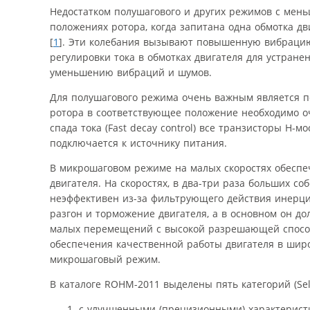
Недостатком полушагового и других режимов с мень
положениях ротора, когда запитана одна обмотка дв
[
1
]. Эти колебания вызывают повышенную вибраци
регулировки тока в обмотках двигателя для устране
уменьшению вибраций и шумов.
Для полушагового режима очень важным является п
ротора в соответствующее положение необходимо о
спада тока (Fast decay control) все транзисторы Н
подключается к источнику питания.
В микрошаговом режиме на малых скоростях обеспе
двигателя. На скоростях, в два-три раза больших с
неэффективен из-за фильтрующего действия инерци
разгон и торможение двигателя, а в основном он д
малых перемещений с высокой разрешающей способ
обеспечения качественной работы двигателя в шир
микрошаговый режим.
В каталоге ROHM-2011 выделены пять категорий (Sele
с улучшенными (прецизионными) характеристика