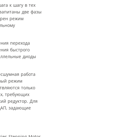
га к шагу в тех
 запитаны две фазы
трен режим
ельному
ения перехода
ения быстрого
раллельные диоды
есшумная работа
овый режим
твляются только
ях, требующих
ий редуктор. Для
ЦАП, задающие
ies Stepping Motor