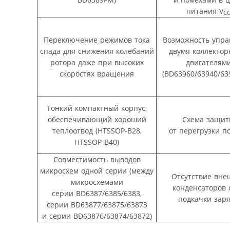
питания V
C
Переключение режимов тока
Возможность упра
спада для снижения колебаний
двумя коллекто
ротора даже при высоких
двигателям
скоростях вращения
(BD63960/63940/63
Тонкий компактный корпус,
обеспечивающий хороший
Схема защи
теплоотвод (HTSSOP-B28,
от перегрузки по
HTSSOP-B40)
Совместимость выводов
микросхем одной серии (между
Отсутствие вне
микросхемами
конденсаторов 
серии BD6387/6385/6383,
подкачки зар
серии BD63877/63875/63873
и серии BD63876/63874/63872)