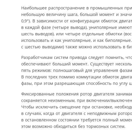
Наибольшее распространение в промышленных прим
небольшую величину шага, большой момент и значит
0,9°). В зависимости от конфигурации обмоток дви
в каждой фазе (четыре вывода), униполярные имеют
шесть выводов), или четыре отдельные обмотки (во
использовать и как униполярные, и как биполярные
с шестью выводами) также можно использовать в б
Разработчикам систем привода следует помнить, ч
обеспечивают больший момент. Существует несколь
пять режимов: полношаговый для управления фазам
В последних трех помимо коммутации обмоток двиг
фазы, при этом разрешающая способность по углу ша
Фиксированные положения ротор двигателя занимае
сохраняется неизменным, при включении/выключени
Чтобы исключить смещение при остановке, необход
в случаях, когда от двигателя с неподвижным ротор
в остановленном состоянии требуется полный момен
этом возможно обходиться без тормозных систем.