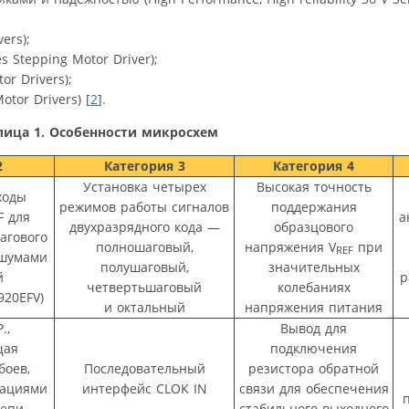
ers);
 Stepping Motor Driver);
or Drivers);
tor Drivers) [
2
].
лица 1. Особенности микросхем
2
Категория 3
Категория 4
Установка четырех
Высокая точность
ходы
режимов работы сигналов
поддержания
F для
а
двухразрядного кода —
образцового
агового
полношаговый,
напряжения V
при
REF
 шумами
полушаговый,
значительных
й
р
четвертьшаговый
колебаниях
920EFV)
и октальный
напряжения питания
.,
Вывод для
щая
подключения
боев,
Последовательный
резистора обратной
уациями
интерфейс CLOK IN
связи для обеспечения
цепи
стабильного выходного