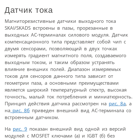
Датчик тока
Магниторезистивные датчики выходного тока
SKAI/SKADS встроены в пазы, прорезанные в
выходных АС-терминалах силового модуля. Датчик
компенсационного типа представляет собой чип с
двумя сенсорами, позволяющий в двух точках
измерять градиент магнитного поля, создаваемого
выходным током, и таким образом устранять
влияние внешних полей. Диапазон измеряемых
токов для сенсоров данного типа зависит от
геометрии паза, а основными преимуществами
является широкий температурный спектр, высокая
точность, малый ток потребления и миниатюрность.
Принцип действия датчика рассмотрен на
рис. 8а
, а
на
рис. 8б
приведен внешний вид АС-терминала со
встроенным датчиком.
На
рис. 9
показан внешний вид одной из версий
модулей с MOSFET ключами (а) и IGBT (б) без