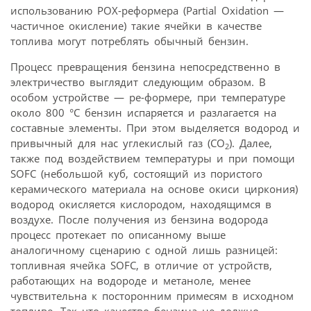
использованию РОХ-реформера (Partial Oxidation —
частичное окисление) такие ячейки в качестве
топлива могут потреблять обычный бензин.
Процесс превращения бензина непосредственно в
электричество выглядит следующим образом. В
особом устройстве — ре-формере, при температуре
около 800 °С бензин испаряется и разлагается на
составные элементы. При этом выделяется водород и
привычный для нас углекислый газ (СO
). Далее,
2
также под воздействием температуры и при помощи
SOFC (небольшой куб, состоящий из пористого
керамического материала на основе окиси циркония)
водород окисляется кислородом, находящимся в
воздухе. После получения из бензина водорода
процесс протекает по описанному выше
аналогичному сценарию с одной лишь разницей:
топливная ячейка SOFC, в отличие от устройств,
работающих на водороде и метаноле, менее
чувствительна к посторонним примесям в исходном
топливе. Так что качество бензина не должно