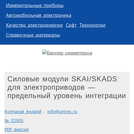
Измерительные приборы
Автомобильная электроника
Качество электроэнергии
Софт
Технологии
Справочные материалы
Силовые модули SKAI/SKADS
для электроприводов —
предельный уровень интеграции
Колпаков Андрей
-
info@unirec.ru
№ 3’2005
PDF версия