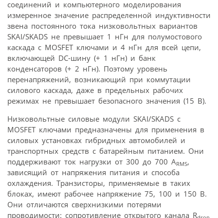
соединений и компьютерного моделирования
измеренное значение распределенной индуктивности
звена постоянного тока низковольтных вариантов
SKAI/SKADS не превышает 1 нГн для полумостового
каскада с MOSFET ключами и 4 нГн для всей цепи,
включающей DC-шину (+ 1 нГн) и банк
конденсаторов (+ 2 нГн). Поэтому уровень
перенапряжений, возникающий при коммутации
силового каскада, даже в предельных рабочих
режимах не превышает безопасного значения (15 В).
Низковольтные силовые модули SKAI/SKADS с
MOSFET ключами предназначены для применения в
силовых установках гибридных автомобилей и
транспортных средств с батарейным питанием. Они
поддерживают ток нагрузки от 300 до 700 A
,
RMS
зависящий от напряжения питания и способа
охлаждения. Транзисторы, применяемые в таких
блоках, имеют рабочее напряжение 75, 100 и 150 В.
Они отличаются сверхнизкими потерями
проводимости: сопротивление открытого канала R
dson