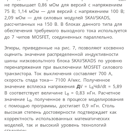
не превышает 0,86 мОм для версий с напряжением
75 В; 1,14 мОм — для версий с напряжением 100 В;
2,09 мОм — для силовых модулей SKAI/SKADS,
рассчитанных на 150 В. В блоках данного типа для
обеспечения требуемого выходного тока используется
до 7 чипов MOSFET, соединенных параллельно.
Эпюры, приведенные на рис. 7, позволяют косвенно
оценить значение распределенной индуктивности
шины низковольтного блока SKAI/SKADS по уровню
перенапряжения при выключении MOSFET силового
транзистора. Ток выключения составляет 700 А,
скорость спада тока— 7100 А/мкс. Полученное
значение всплеска напряжения
Д
V = L
Чdi/dt = 5,89
B
В соответствует величине L
= 0,83 нГн. Расчетное
B
значение L
, полученное в процессе моделирования
B
с помощью программы, достигает 0,9 нГн. Столь
высокая степень достоверности подтверждает как
корректность использованных математических
моделей, так и высокий уровень технологий