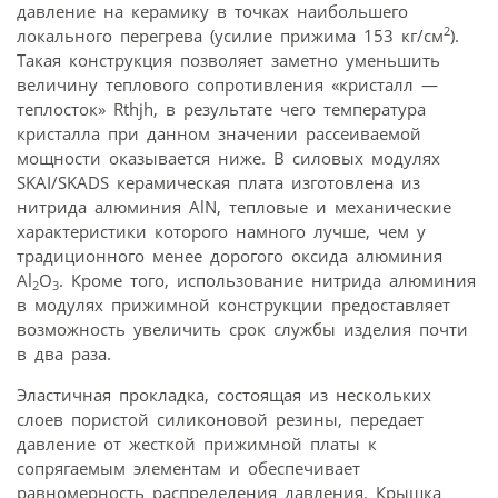
давление на керамику в точках наибольшего
2
локального перегрева (усилие прижима 153 кг/см
).
Такая конструкция позволяет заметно уменьшить
величину теплового сопротивления «кристалл —
теплосток» Rthjh, в результате чего температура
кристалла при данном значении рассеиваемой
мощности оказывается ниже. В силовых модулях
SKAI/SKADS керамическая плата изготовлена из
нитрида алюминия AlN, тепловые и механические
характеристики которого намного лучше, чем у
традиционного менее дорогого оксида алюминия
Al
O
. Кроме того, использование нитрида алюминия
2
3
в модулях прижимной конструкции предоставляет
возможность увеличить срок службы изделия почти
в два раза.
Эластичная прокладка, состоящая из нескольких
слоев пористой силиконовой резины, передает
давление от жесткой прижимной платы к
сопрягаемым элементам и обеспечивает
равномерность распределения давления. Крышка