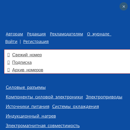
×
×
Авторам
Редакция
Рекламодателям
О журнале
Войти
|
Регистрация
Свежий номер
Подписка
Архив номеров
Skip to content
Силовые разъемы
Компоненты силовой электроники
Электроприводы
Источники питания
Системы охлаждения
Индукционный нагрев
Электромагнитная совместимость