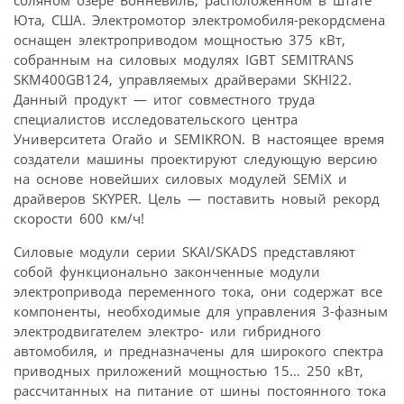
соляном озере Бонневиль, расположенном в штате
Юта, США. Электромотор электромобиля-рекордсмена
оснащен электроприводом мощностью 375 кВт,
собранным на силовых модулях IGBT SEMITRANS
SKM400GB124, управляемых драйверами SKHI22.
Данный продукт — итог совместного труда
специалистов исследовательского центра
Университета Огайо и SEMIKRON. В настоящее время
создатели машины проектируют следующую версию
на основе новейших силовых модулей SEMiX и
драйверов SKYPER. Цель — поставить новый рекорд
скорости 600 км/ч!
Силовые модули серии SKAI/SKADS представляют
собой функционально законченные модули
электропривода переменного тока, они содержат все
компоненты, необходимые для управления 3-фазным
электродвигателем электро- или гибридного
автомобиля, и предназначены для широкого спектра
приводных приложений мощностью 15… 250 кВт,
рассчитанных на питание от шины постоянного тока