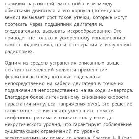
наличии паразитной емкостной связи между
обмотками двигателя и его корпуса (потенциала
земли) вызывает рост токов утечки, которые могут
протекать через подшипник двигателя и,
следовательно, вызывать искрообразование. Это
приводит не только к ускоренному изнашиванию
самого подшипника, но и к генерации и излучению
радиопомех.
Одним из средств устранения описанных выше
негативных явлений является применение
ферритовых колец, которые надеваются
непосредственно на кабели двигателя в точке их
подключения непосредственно на выходе инвертора.
Благодаря более интенсивному снижению скорости
нарастания импульса напряжения
dv
/
dt
, это решение
также может значительно уменьшить помехи
синфазного режима и снизить ток утечки до
некритического уровня, что гарантирует соблюдение
существующих ограничений по уровню
электромагнитных помех до уровня Классов I–III (рис.