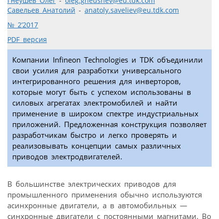
Гнеушев Олег
-
oleg.gneushev@eu.tdk.com
Савельев Анатолий
-
anatoly.saveliev@eu.tdk.com
№ 2’2017
PDF версия
Компании Infineon Technologies и TDK объединили
свои усилия для разработки универсального
интегрированного решения для инверторов,
которые могут быть с успехом использованы в
силовых агрегатах электромобилей и найти
применение в широком спектре индустриальных
приложений. Предложенная конструкция позволяет
разработчикам быстро и легко проверять и
реализовывать концепции самых различных
приводов электродвигателей.
В большинстве электрических приводов для
промышленного применения обычно используются
асинхронные двигатели, а в автомобильных —
синхронные двигатели с постоянными магнитами. Во