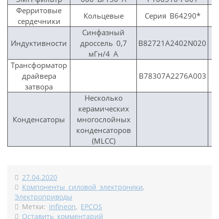
Ферритовые
Кольцевые
Серия B64290*
сердечники
Синфазный
Индуктивности
дроссель 0,7
B82721A2402N020
мГн/4 A
Трансформатор
драйвера
B78307A2276A003
затвора
Несколько
керамических
Конденсаторы
многослойных
конденсаторов
(MLCC)
27.04.2020
Компоненты силовой электроники
,
Электроприводы
Метки:
Infineon
,
EPCOS
Оставить комментарий