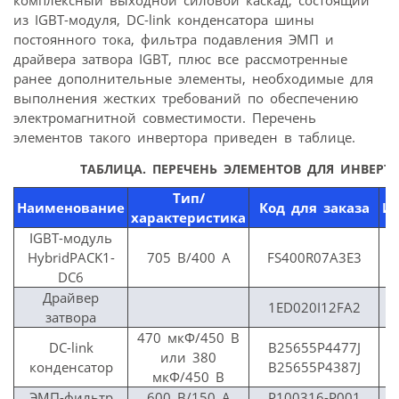
комплексный выходной силовой каскад, состоящий
из IGBT-модуля, DC-link конденсатора шины
постоянного тока, фильтра подавления ЭМП и
драйвера затвора IGBT, плюс все рассмотренные
ранее дополнительные элементы, необходимые для
выполнения жестких требований по обеспечению
электромагнитной совместимости. Перечень
элементов такого инвертора приведен в таблице.
ТАБЛИЦА. ПЕРЕЧЕНЬ ЭЛЕМЕНТОВ ДЛЯ ИНВЕРТ
Тип/
Наименование
Код для заказа
Из
характеристика
IGBT-модуль
HybridPACK1-
705 В/400 A
FS400R07A3E3
DC6
Драйвер
1ED020I12FA2
затвора
470 мкФ/450 В
DC-link
B25655P4477J
или 380
конденсатор
B25655P4387J
мкФ/450 В
ЭМП-фильтр
600 В/150 A
P100316-P001