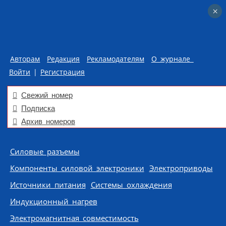
×
×
Авторам
Редакция
Рекламодателям
О журнале
Войти
|
Регистрация
Свежий номер
Подписка
Архив номеров
Skip to content
Силовые разъемы
Компоненты силовой электроники
Электроприводы
Источники питания
Системы охлаждения
Индукционный нагрев
Электромагнитная совместимость