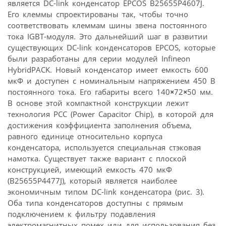
является DC-link конденсатор EPCOS B25655P4607J.
Его клеммы спроектированы так, чтобы точно
соответствовать клеммам шины звена постоянного
тока IGBT-модуля. Это дальнейший шаг в развитии
существующих DC-link конденсаторов EPCOS, которые
были разработаны для серии модулей Infineon
HybridPACK. Новый конденсатор имеет емкость 600
мкФ и доступен с номинальным напряжением 450 В
постоянного тока. Его габариты всего 140
×
72
×
50 мм.
В основе этой компактной конструкции лежит
технология PCC (Power Capacitor Chip), в которой для
достижения коэффициента заполнения объема,
равного единице относительно корпуса
конденсатора, используется специальная стэковая
намотка. Существует также вариант с плоской
конструкцией, имеющий емкость 470 мкФ
(B25655P4477J), который является наиболее
экономичным типом DC-link конденсатора (рис. 3).
Оба типа конденсаторов доступны с прямым
подключением к фильтру подавления
электромагнитных помех или для использования без