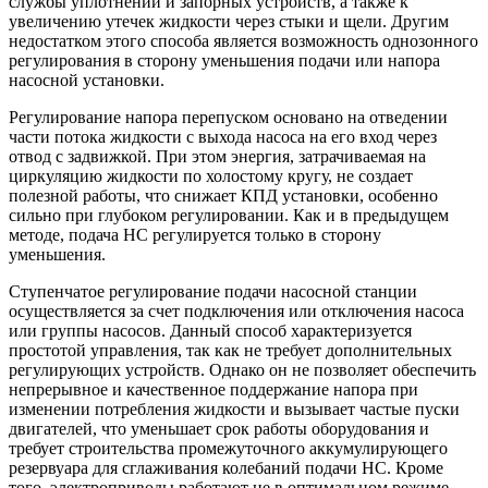
службы уплотнений и запорных устройств, а также к
увеличению утечек жидкости через стыки и щели. Другим
недостатком этого способа является возможность однозонного
регулирования в сторону уменьшения подачи или напора
насосной установки.
Регулирование напора перепуском основано на отведении
части потока жидкости с выхода насоса на его вход через
отвод с задвижкой. При этом энергия, затрачиваемая на
циркуляцию жидкости по холостому кругу, не создает
полезной работы, что снижает КПД установки, особенно
сильно при глубоком регулировании. Как и в предыдущем
методе, подача НС регулируется только в сторону
уменьшения.
Ступенчатое регулирование подачи насосной станции
осуществляется за счет подключения или отключения насоса
или группы насосов. Данный способ характеризуется
простотой управления, так как не требует дополнительных
регулирующих устройств. Однако он не позволяет обеспечить
непрерывное и качественное поддержание напора при
изменении потребления жидкости и вызывает частые пуски
двигателей, что уменьшает срок работы оборудования и
требует строительства промежуточного аккумулирующего
резервуара для сглаживания колебаний подачи НС. Кроме
того, электроприводы работают не в оптимальном режиме,