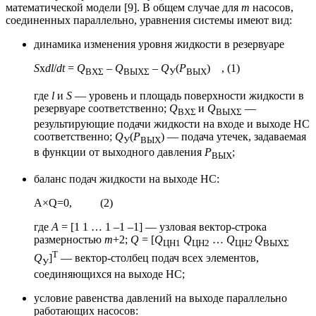
математической модели [9]. В общем случае для
m
насосов,
соединенных параллельно, уравнения системы имеют вид:
динамика изменения уровня жидкости в резервуаре
S
x
dl
/
dt
=
Q
–
Q
–
Q
(
Р
) , (1)
ВХΣ
ВЫХΣ
У
ВЫХ
где
l
и
S
— уровень и площадь поверхности жидкости в
резервуаре соответственно;
Q
и
Q
—
ВХΣ
ВЫХΣ
результирующие подачи жидкости на входе и выходе НС
соответственно;
Q
(
Р
) — подача утечек, задаваемая
У
ВЫХ
в функции от выходного давления
Р
;
ВЫХ
баланс подач жидкости на выходе НС:
A×Q=0, (2)
где
А
= [1 1 … 1 –1 –1] — узловая вектор-строка
размерностью
m
+2;
Q
= [
Q
Q
…
Q
Q
ЦН1
ЦН2
ЦН
2
ВЫХΣ
Т
Q
]
— вектор-столбец подач всех элементов,
У
соединяющихся на выходе НС;
условие равенства давлений на выходе параллельно
работающих насосов: