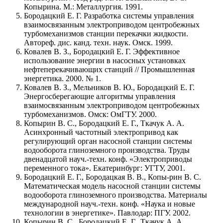
Копырина. М.: Металлургия. 1991.
Бородацкий Е. Г. Разработка системы управления
взаимосвязанным электроприводом центробежных
турбомеханизмов станции перекачки жидкости.
Автореф. дис. канд. техн. наук. Омск. 1999.
Ковалев В. З., Бородацкий Е. Г. Эффективное
использование энергии в насосных установках
нефтеперекачивающих станций // Промышленная
энергетика. 2000. № 1.
Ковалев В. З., Мельников В. Ю., Бородацкий Е. Г.
Энергосберегающие алгоритмы управления
взаимосвязанным электроприводом центробежных
турбомеханизмов. Омск: ОмГТУ. 2000.
Копырин В. С., Бородацкий Е. Г., Ткачук А. А.
Асинхронный частотный электропривод как
регулирующий орган насосной станции системы
водооборота глиноземного производства. Труды
двенадцатой науч.-техн. конф. «Электроприводы
переменного тока». Екатеринбург: УГТУ, 2001.
Бородацкий Е. Г., Бородацкая В. В., Копы-рин В. С.
Математическая модель насосной станции системы
водооборота глиноземного производства. Материалы
международной науч.-техн. конф. «Наука и новые
технологии в энергетике». Павлодар: ПГУ. 2002.
Копырин В. С., Бородацкий Е. Г., Ткачук А. А.