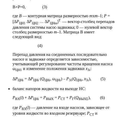
B×P=0, (3)
где
В
— контурная матрица размерностью
m
x
m
–1;
Р
=
Т
[Δ
Р
Δ
Р
… Δ
Р
]
— вектор-столбец перепадов
ЦН1
ЦН2
ЦНm
давления системы насос-задвижка; 0 — нулевой вектор
столбец размерностью
m
–1. Матрица В имеет
следующий вид:
(4)
Перепад давления на соединенных последовательно
насосе и задвижке определяется зависимостью,
учитывающей регулирование частоты вращения насоса
ω
и изменение положения задвижки
х
:
ЦН1
Зi
Δ
Р
= Δ
Р
(
Q
, ω
) –
Р
(
Q
,
x
), (5)
ЦНi
ЦНi
ЦНi
ЦНi
3i
ЦНi
3i
баланс напоров жидкости на выходе НС:
Р
(
l
) + Δ
Р
=
Р
=
Р
+
Р
(
Q
), (6)
ВХ
ЦНi
ВЫХ
СТ
Г
ВЫХΣ
где
Р
(
l
) — давление на входе насосов, зависящее от
ВХ
уровня жидкости во входном резервуаре;
Р
и
СТ