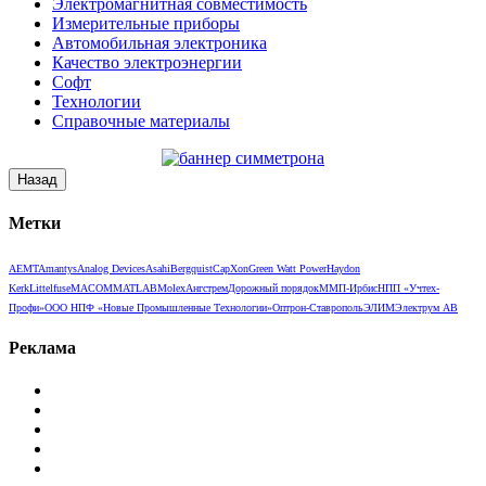
Электромагнитная совместимость
Измерительные приборы
Автомобильная электроника
Качество электроэнергии
Софт
Технологии
Справочные материалы
Метки
AEMT
Amantys
Analog Devices
Asahi
Bergquist
CapXon
Green Watt Power
Haydon
Kerk
Littelfuse
MACOM
MATLAB
Molex
Ангстрем
Дорожный порядок
ММП-Ирбис
НПП «Учтех-
Профи»
ООО НПФ «Новые Промышленные Технологии»
Оптрон-Ставрополь
ЭЛИМ
Электрум АВ
Реклама