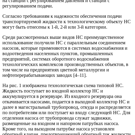
на станции с регулированием давления и станции с
регулированием подачи.
Согласно требованиям к надежности обеспечения подачи
транспортируемой жидкости к технологическому объекту НС
могут быть отнесены к 1-й, 2-й или 3-й категории.
Среди рассмотренных выше видов НС преимущественное
использование получили НС с параллельным соединением
насосов, которые применяются в системах водоснабжения и
водоотведения населенных пунктов, промышленных
предприятий, системах оборотного водоснабжения
технологических комплексов производственных объектов, в
том числе на предприятиях цветной металлургии и
нефтеперерабатывающих заводах [4–11].
На рис. 1 изображена технологическая схема типовой НС.
Жидкость поступает во входной коллектор НС и
аккумулируется в резервуаре. Из входного резервуара она
откачивается насосами, подается в выходной коллектор НС и
далее в магистральный трубопровод, откуда и распределяется
по потребителям или поступает ко входу следующей НС. Для
отделения насоса от трубопровода служат задвижки,
размещенные на входном и напорном патрубках насоса.
Кроме того, на выходном патрубке насоса установлен
обратный клапан, предотвращающий обратный ток жидкости