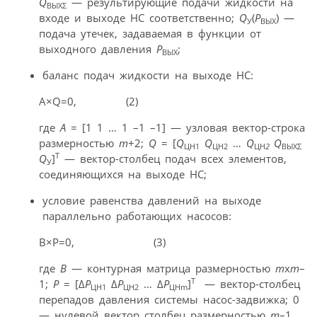
Q
— результирующие подачи жидкости на
ВЫХΣ
входе и выходе НС соответственно;
Q
(
Р
) —
У
ВЫХ
подача утечек, задаваемая в функции от
выходного давления
Р
;
ВЫХ
баланс подач жидкости на выходе НС:
A×Q=0, (2)
где
А
= [1 1 … 1 –1 –1] — узловая вектор-строка
размерностью
m
+2;
Q
= [
Q
Q
…
Q
Q
ЦН1
ЦН2
ЦН
2
ВЫХΣ
Т
Q
]
— вектор-столбец подач всех элементов,
У
соединяющихся на выходе НС;
условие равенства давлений на выходе
параллельно работающих насосов:
B×P=0, (3)
где
В
— контурная матрица размерностью
m
x
m
–
Т
1;
Р
= [Δ
Р
Δ
Р
… Δ
Р
]
— вектор-столбец
ЦН1
ЦН2
ЦНm
перепадов давления системы насос-задвижка; 0
— нулевой вектор столбец размерностью
m
–1.