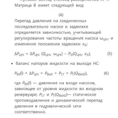
Матрица В имеет следующий вид:
(4)
Перепад давления на соединенных
последовательно насосе и задвижке
определяется зависимостью, учитывающей
регулирование частоты вращения насоса ω
и
ЦН1
изменение положения задвижки
х
:
Зi
Δ
Р
= Δ
Р
(
Q
, ω
) –
Р
(
Q
,
x
), (5)
ЦНi
ЦНi
ЦНi
ЦНi
3i
ЦНi
3i
баланс напоров жидкости на выходе НС:
Р
(
l
) + Δ
Р
=
Р
=
Р
+
Р
(
Q
), (6)
ВХ
ЦНi
ВЫХ
СТ
Г
ВЫХΣ
где
Р
(
l
) — давление на входе насосов,
ВХ
зависящее от уровня жидкости во входном
резервуаре;
Р
и
Р
(
Q
)— статическое
СТ
Г
ВЫХΣ
противодавление и динамический перепад
давления в гидравлической сети
соответственно.