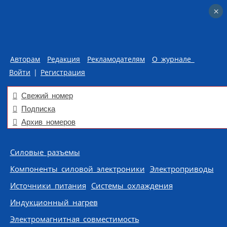
×
×
Авторам
Редакция
Рекламодателям
О журнале
Войти
|
Регистрация
Свежий номер
Подписка
Архив номеров
Skip to content
Силовые разъемы
Компоненты силовой электроники
Электроприводы
Источники питания
Системы охлаждения
Индукционный нагрев
Электромагнитная совместимость