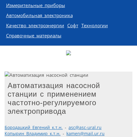
Измерительные приборы
Автомобильная электроника
Качество электроэнергии
Софт
Технологии
Справочные материалы
Автоматизация насосной
станции с применением
частотно-регулируемого
электропривода
Бородацкий Евгений к.т.н.
-
asc@asc-ural.ru
Копырин Владимир к.т.н.
-
kamen@mail.ur.ru