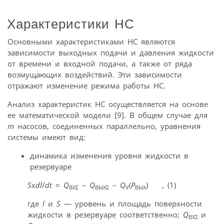
Характеристики НС
Основными характеристиками НС являются
зависимости выходных подачи и давления жидкости
от времени и входной подачи, а также от ряда
возмущающих воздействий. Эти зависимости
отражают изменение режима работы НС.
Анализ характеристик НС осуществляется на основе
ее математической модели [9]. В общем случае для
m
насосов, соединенных параллельно, уравнения
системы имеют вид:
динамика изменения уровня жидкости в
резервуаре
S
x
dl
/
dt
=
Q
–
Q
–
Q
(
Р
) , (1)
ВХΣ
ВЫХΣ
У
ВЫХ
где
l
и
S
— уровень и площадь поверхности
жидкости в резервуаре соответственно;
Q
и
ВХΣ