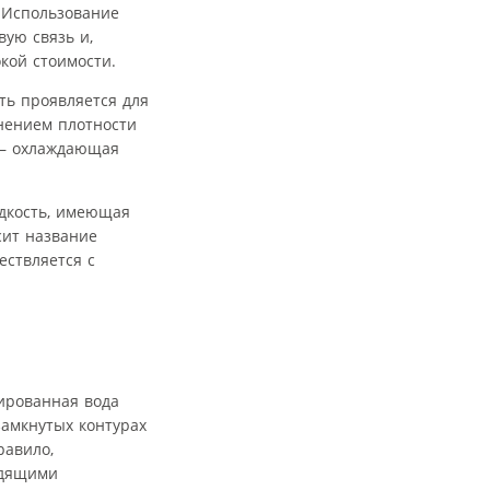
. Использование
ую связь и,
кой стоимости.
ть проявляется для
енением плотности
— охлаждающая
идкость, имеющая
сит название
ествляется с
зированная вода
замкнутых контурах
равило,
одящими