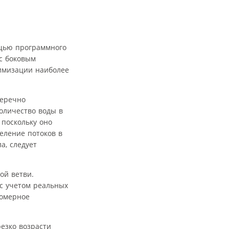
щью программного
 с боковым
тимизации наиболее
перечно
количество воды в
 поскольку оно
еление потоков в
а, следует
ой ветви.
с учетом реальных
номерное
езко возрасти