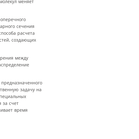
 молекул меняет
поперечного
марного сечения
способа расчета
астей, создающих
хрения между
аспределение
 предназначенного
ственную задачу на
специальных
я за счет
чивает время