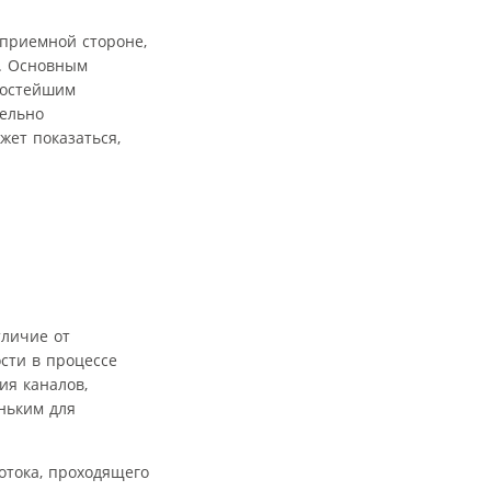
 приемной стороне,
к. Основным
ростейшим
лельно
жет показаться,
тличие от
ости в процессе
ия каналов,
ньким для
отока, проходящего