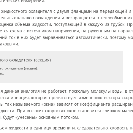
ктических измерений.
го жидкостного охладителя с двумя фланцами на передающей и
ллельных каналов охлаждения и возвращается в теплообменни
оценка объема жидкости, поступающей в каждую из трубок. П
яется схема с источником напряжения, нагруженным на парал
ий ток в них будет выравниваться автоматически, поэтому мо
наковыми.
 охладителя (секция):
ец;
 данная аналогия не работает, поскольку молекулы воды, в о
яется инерция, которая препятствует изменению вектора скор
ы так называемого «окна» зависят от коэффициента расширен
идкости. При высоких скоростях окно становится слишком мале
, будут «унесены» основным потоком.
ъем жидкости в единицу времени и, следовательно, скорость п