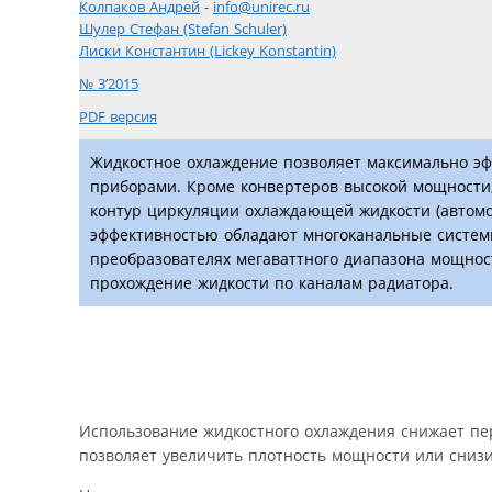
Колпаков Андрей
-
info@unirec.ru
Шулер Стефан (Stefan Schuler)
Лиcки Константин (Lickey Konstantin)
№ 3’2015
PDF версия
Жидкостное охлаждение позволяет максимально э
приборами. Кроме конвертеров высокой мощности,
контур циркуляции охлаждающей жидкости (автомо
эффективностью обладают многоканальные систем
преобразователях мегаваттного диапазона мощнос
прохождение жидкости по каналам радиатора.
Использование жидкостного охлаждения снижает пе
позволяет увеличить плотность мощности или снизит