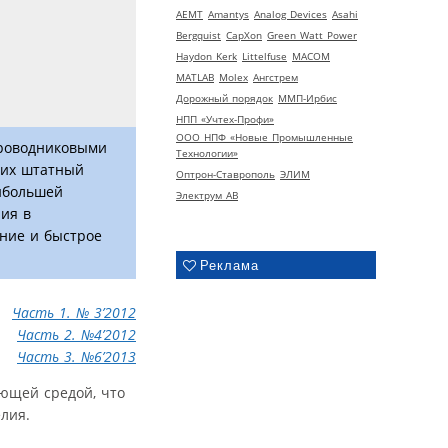
AEMT
Amantys
Analog Devices
Asahi
Bergquist
CapXon
Green Watt Power
Haydon Kerk
Littelfuse
MACOM
MATLAB
Molex
Ангстрем
Дорожный порядок
ММП-Ирбис
НПП «Учтех-Профи»
ООО НПФ «Новые Промышленные
проводниковыми
Технологии»
щих штатный
Оптрон-Ставрополь
ЭЛИМ
ибольшей
Электрум АВ
ия в
ние и быстрое
Реклама
Часть 1. № 3’2012
Часть 2. №4’2012
Часть 3. №6’2013
ющей средой, что
лия.