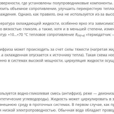
поверхности, где установлены полупроводниковые компоненты
изить объемное сопротивление, улучшить перекрестную теплов
ждения. Однако, как правило, она не используется из-за высо
ература охлаждающей жидкости, особенно ярко эта зависимос
но вязкостью гликоля, а также, хотя и в меньшей степени, изм
атур +10…+70 °С тепловое сопротивление
R
«термодатчик 
th(r-a)
ифриза может происходить за счет силы тяжести (нагретая ж
а охлажденная опускается к источнику тепла). Такая схема но
енно в системах высокой мощности, циркуляция жидкости осущ
ользуется водно-гликолевая смесь (антифриз), реже — деиони
тетические углеводороды). Жидкость может циркулировать в 
нешнюю среду в проточных системах. В первом случае, как п
я низкой электропроводностью. Обычная вода обладает пров