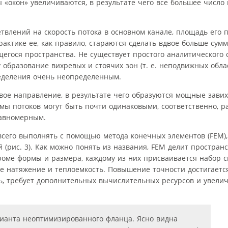
 «окон» увеличиваются, в результате чего все большее число
влений на скорость потока в основном канале, площадь его 
актике ее, как правило, стараются сделать вдвое больше сум
щегося пространства. Не существует простого аналитического 
 образование вихревых и стоячих зон (т. е. неподвижных обл
еделения очень неопределенным.
свое направление, в результате чего образуются мощные зави
 потоков могут быть почти одинаковыми, соответственно, р
равномерным.
его выполнять с помощью метода конечных элементов (FEM),
рис. 3). Как можно понять из названия, FEM делит простран
 кроме формы и размера, каждому из них присваивается набор 
ное натяжение и теплоемкость. Повышение точности достигаетс
ь, требует дополнительных вычислительных ресурсов и увели