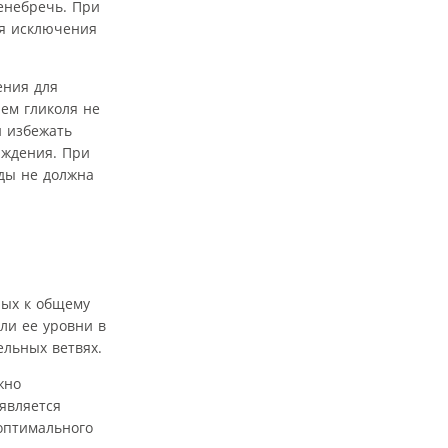
енебречь. При
ля исключения
ения для
ем гликоля не
й избежать
аждения. При
оды не должна
ных к общему
ли ее уровни в
ельных ветвях.
жно
является
оптимального