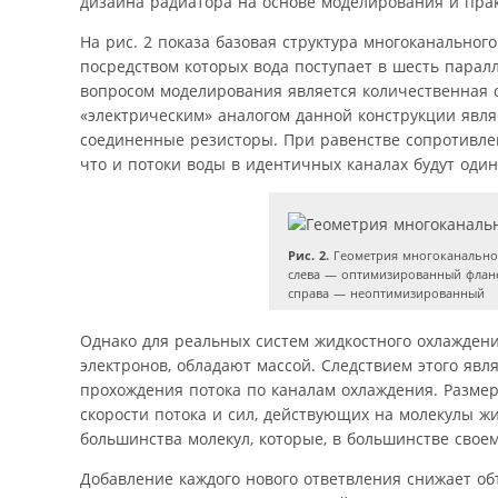
дизайна радиатора на основе моделирования и пра
На рис. 2 показа базовая структура многоканально
посредством которых вода поступает в шесть пара
вопросом моделирования является количественная 
«электрическим» аналогом данной конструкции явл
соединенные резисторы. При равенстве сопротивлен
что и потоки воды в идентичных каналах будут оди
Рис. 2.
Геометрия многоканального
слева — оптимизированный флан
справа — неоптимизированный
Однако для реальных систем жидкостного охлаждения
электронов, обладают массой. Следствием этого явл
прохождения потока по каналам охлаждения. Размер
скорости потока и сил, действующих на молекулы ж
большинства молекул, которые, в большинстве своем
Добавление каждого нового ответвления снижает об