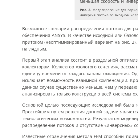
Рис. 3.
Моделирование для вариан
инверсия потока во входном колл
Возможные сценарии распределения потоков для р
обеспечения ANSYS. В качестве исходной или базов
притоком (неоптимизированный вариант на рис. 2).
наглядным.
Первый этап анализа состоит в раздельной оптим
коллекторам. Коллектор «золотого сечения», рассма
единицу времени от каждого канала охлаждения. Од
исключает возможность взаимной компенсации. Кром
данном случае существенно меньше, чем у передающ
анализировать только конструкцию всей системы ох
Основной целью последующих исследований была го
Простейшим путем решения данной задачи является
технологических возможностей. Результатом модел
распределение потоков и отсутствие «инверсных» с
Известные ограничения метода FEM способны привес