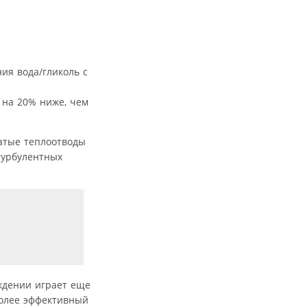
ия вода/гликоль с
 на 20% ниже, чем
атые теплоотводы
турбулентных
ждении играет еще
более эффективный