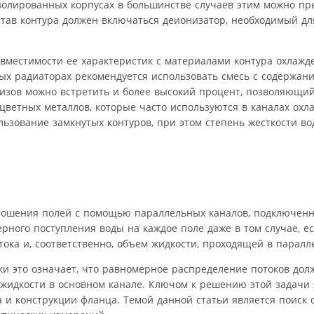
золированных корпусах в большинстве случаев этим можно пр
тав контура должен включаться деионизатор, необходимый д
овместимости ее характеристик с материалами контура охлажд
х радиаторах рекомендуется использовать смесь с содержани
изов можно встретить и более высокий процент, позволяющи
ветных металлов, которые часто используются в каналах охл
льзование замкнутых контуров, при этом степень жесткости в
орошения полей с помощью параллельных каналов, подключен
рного поступления воды на каждое поле даже в том случае, ес
тока и, соответственно, объем жидкости, проходящей в паралл
и это означает, что равномерное распределение потоков дол
 жидкости в основном канале. Ключом к решению этой задачи 
 и конструкции фланца. Темой данной статьи является поиск 