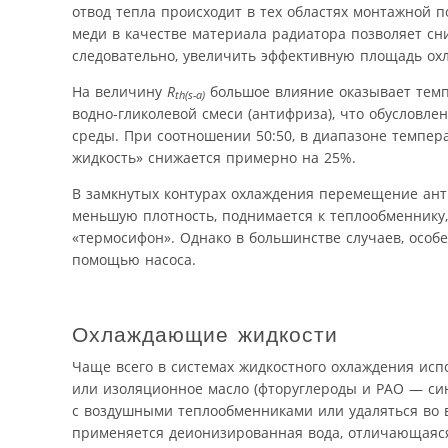
отвод тепла происходит в тех областях монтажной 
меди в качестве материала радиатора позволяет сн
следовательно, увеличить эффективную площадь охла
На величину
R
большое влияние оказывает темп
th(s-a)
водно-гликолевой смеси (антифриза), что обусловле
среды. При соотношении 50:50, в диапазоне темпер
жидкость» снижается примерно на 25%.
В замкнутых контурах охлаждения перемещение ант
меньшую плотность, поднимается к теплообменнику, 
«термосифон». Однако в большинстве случаев, особ
помощью насоса.
Охлаждающие жидкости
Чаще всего в системах жидкостного охлаждения исп
или изоляционное масло (фторуглероды и РАО — син
с воздушными теплообменниками или удаляться во в
применяется деионизированная вода, отличающаяс