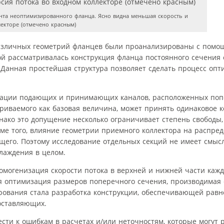
та неоптимизированного фланца. Ясно видна меньшая скорость и
екторе (отмечено красным)
азличных геометрий фланцев были проанализированы с помо
ой рассматривалась конструкция фланца постоянного сечения
 Данная простейшая структура позволяет сделать процесс оп
изации подающих и принимающих каналов, расположенных по
триваемого как базовая величина, может принять одинаковое 
нако это допущение несколько ограничивает степень свободы,
е того, влияние геометрии приемного коллектора на распред
его. Поэтому исследование отдельных секций не имеет смысл
лаждения в целом.
могенизация скорости потока в верхней и нижней части кажд
 оптимизация размеров поперечного сечения, производимая 
ирования стала разработка конструкции, обеспечивающей рав
оставляющих.
ти к ошибкам в расчетах и/или неточностям, которые могут р