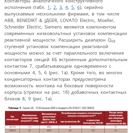
Контакторы аналогичного конструктивного
исполнения (табл.
1
,
2
,
3
,
4
,
5
,
6
), серийно
выпускаемые несколькими фирмами, в том числе
ABB, BENEDIKT & JДGER, LOVATO Electric, Moeller,
Schneider Electric, Siemens являются компонентом
современных низковольтных установок компенсации
реактивной мощности. Расширить диапазон Q
КБ
ступеней установок компенсации реактивной
мощности можно за счет параллельного включения
контакторов секций КБ встроенным дополнительным
контактом 7, срабатывающим одновременно с
основными 4, 5, 6 (рис. 1а). Кроме того, во многих
конденсаторных контакторах предусмотрена
возможность монтажа на боковые поверхности
корпуса (стрелки на рис. 1б) добавочных контактных
блоков 8, 9 (рис. 1а).