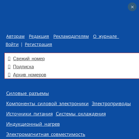
×
×
Авторам
Редакция
Рекламодателям
О журнале
Войти
|
Регистрация
Свежий номер
Подписка
Архив номеров
Skip to content
Силовые разъемы
Компоненты силовой электроники
Электроприводы
Источники питания
Системы охлаждения
Индукционный нагрев
Электромагнитная совместимость