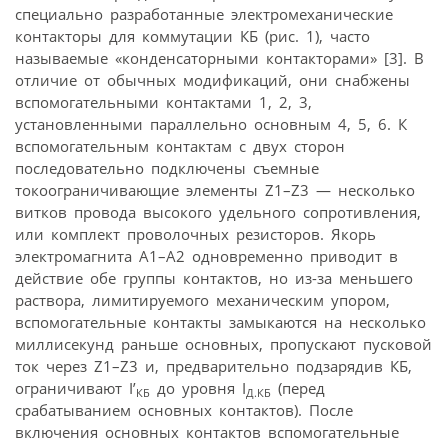
специально разработанные электромеханические
контакторы для коммутации КБ (рис. 1), часто
называемые «конденсаторными контакторами» [3]. В
отличие от обычных модификаций, они снабжены
вспомогательными контактами 1, 2, 3,
установленными параллельно основным 4, 5, 6. К
вспомогательным контактам с двух сторон
последовательно подключены съемные
токоограничивающие элементы Z1–Z3 — несколько
витков провода высокого удельного сопротивления,
или комплект проволочных резисторов. Якорь
электромагнита А1–А2 одновременно приводит в
действие обе группы контактов, но из-за меньшего
раствора, лимитируемого механическим упором,
вспомогательные контакты замыкаются на несколько
миллисекунд раньше основных, пропускают пусковой
ток через Z1–Z3 и, предварительно подзарядив КБ,
ограничивают I’
до уровня I
(перед
КБ
Д.КБ
срабатыванием основных контактов). После
включения основных контактов вспомогательные