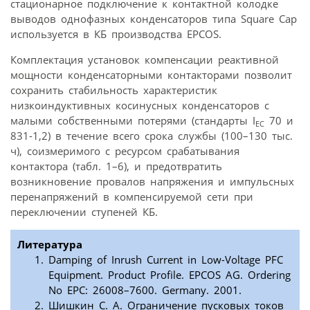
стационарное подключение к контактной колодке
выводов однофазных конденсаторов типа Square Cap
используется в КБ производства EPCOS.
Комплектация установок компенсации реактивной
мощности конденсаторными контакторами позволит
сохранить стабильность характеристик
низкоиндуктивных косинусных конденсаторов с
малыми собственными потерями (стандарты I
70 и
EC
831-1,2) в течение всего срока службы (100–130 тыс.
ч), соизмеримого с ресурсом срабатывания
контактора (табл. 1–6), и предотвратить
возникновение провалов напряжения и импульсных
перенапряжений в компенсируемой сети при
переключении ступеней КБ.
Литература
Damping of Inrush Current in Low-Voltage PFC
Equipment. Product Profile. EPCOS AG. Ordering
No EPC: 26008–7600. Germany. 2001.
Шишкин С. А. Ограничение пусковых токов