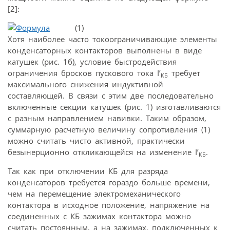
[2]:
(1)
Хотя наиболее часто токоограничивающие элементы
конденсаторных контакторов выполнены в виде
катушек (рис. 1б), условие быстродействия
ограничения бросков пускового тока I’
требует
КБ
максимального снижения индуктивной
составляющей. В связи с этим две последовательно
включенные секции катушек (рис. 1) изготавливаются
с разным направлением навивки. Таким образом,
суммарную расчетную величину сопротивления (1)
можно считать чисто активной, практически
безынерционно откликающейся на изменение I’
.
КБ
Так как при отключении КБ для разряда
конденсаторов требуется гораздо больше времени,
чем на перемещение электромеханического
контактора в исходное положение, напряжение на
соединенных с КБ зажимах контактора можно
считать постоянным, а на зажимах, подключенных к