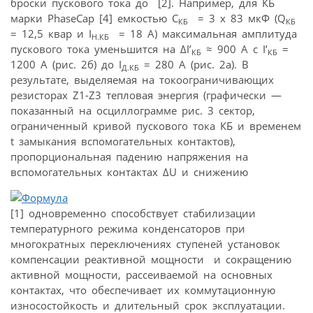
броски пускового тока до [2]. Например, для КБ
марки PhaseCap [4] емкостью С
= 3 х 83 мкФ (Q
КБ
КБ
= 12,5 квар и I
= 18 А) максимальная амплитуда
Н.КБ
пускового тока уменьшится на ΔI’
≈ 900 А с I’
=
КБ
КБ
1200 А (рис. 2б) до I
= 280 А (рис. 2а). В
Д.КБ
результате, выделяемая на токоограничивающих
резисторах Z1-Z3 тепловая энергия (графически —
показанный на осциллограмме рис. 3 сектор,
ограниченный кривой пускового тока КБ и временем
t замыкания вспомогательных контактов),
пропорциональная падению напряжения на
вспомогательных контактах ΔU и снижению
[1] одновременно способствует стабилизации
температурного режима конденсаторов при
многократных переключениях ступеней установок
компенсации реактивной мощности и сокращению
активной мощности, рассеиваемой на основных
контактах, что обеспечивает их коммутационную
износостойкость и длительный срок эксплуатации.