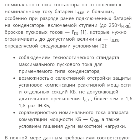
номинального тока контактора по отношению к
номинальному току батареи I
и больших,
Н.КБ
особенно при разряде ранее подключенных батарей
на конденсаторы включаемой ступени (до 250×I
),
Н.КБ
бросков пусковых токов — I’
[1], которые нужно
КБ
ограничивать до допустимой величины — I
,
Д.КБ
определяемой следующими условиями [2]:
соблюдением технологического стандарта
максимального пускового тока для
применяемого типа конденсатора;
возможностью селективной отстройки защиты
установок компенсации реактивной мощности
и отдельных секций КБ, не допускающей
длительного превышения I
более чем в 1,6–
Д.КБ
1,8 раз IН.КБ;
соразмерностью номинального тока аппарата
коммутации мощности КБ — Q
, а также
КБ
условием гашения дуги емкостной нагрузки.
В полной мере данным требованиям соответствуют