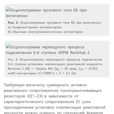
Рис. 2.
Осциллограммы пускового тока КБ при включении:
а) конденсаторным контрактором;
б) обычным электромеханическим контактором
Рис. 3. Осциллограмма переходного процесса подключения
6-й ступени установок компенсации реактивной мощности
Rectimat 2 (КБ — Varplus М4 Q
= 50 квар, С
= 3×332
КБ
КБ
мкФ) контактором LC1-DWK12 c Z = 3,2 Ом
Требуемую величину суммарного активно-
реактивного сопротивления токоограничивающих
резисторов У(Z1–Z3) в зависимости от
характеристического сопротивления ZC узла
присоединения установок компенсации реактивной
мощности можно оценить по следующей формуле