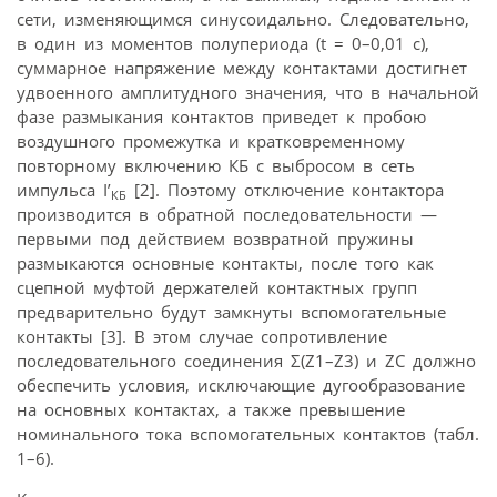
сети, изменяющимся синусоидально. Следовательно,
в один из моментов полупериода (t = 0–0,01 c),
суммарное напряжение между контактами достигнет
удвоенного амплитудного значения, что в начальной
фазе размыкания контактов приведет к пробою
воздушного промежутка и кратковременному
повторному включению КБ с выбросом в сеть
импульса I’
[2]. Поэтому отключение контактора
КБ
производится в обратной последовательности —
первыми под действием возвратной пружины
размыкаются основные контакты, после того как
сцепной муфтой держателей контактных групп
предварительно будут замкнуты вспомогательные
контакты [3]. В этом случае сопротивление
последовательного соединения Σ(Z1–Z3) и ZC должно
обеспечить условия, исключающие дугообразование
на основных контактах, а также превышение
номинального тока вспомогательных контактов (табл.
1–6).