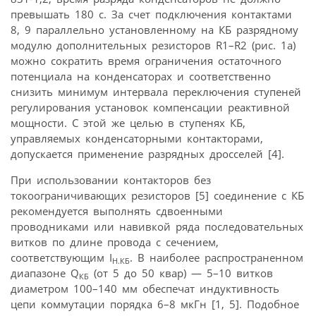
превышать 180 с. За счет подключения контактами
8, 9 параллельно установленному на КБ разрядному
модулю дополнительных резисторов R1–R2 (рис. 1а)
можно сократить время ограничения остаточного
потенциала на конденсаторах и соответственно
снизить минимум интервала переключения ступеней
регулирования установок компенсации реактивной
мощности. С этой же целью в ступенях КБ,
управляемых конденсаторными контакторами,
допускается применение разрядных дросселей [4].
При использовании контакторов без
токоограничивающих резисторов [5] соединение с КБ
рекомендуется выполнять сдвоенными
проводниками или навивкой ряда последовательных
витков по длине провода с сечением,
соответствующим I
. В наиболее распространенном
Н.КБ
диапазоне Q
(от 5 до 50 квар) — 5–10 витков
КБ
диаметром 100–140 мм обеспечат индуктивность
цепи коммутации порядка 6–8 мкГн [1, 5]. Подобное