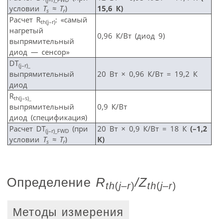
условии
T
≈
T
)
15,6 К)
s
r
Расчет R
: «самый
th
(j
–r
)
нагретый
0,96 К/Вт (диод 9)
выпрямительный
диод — сенсор»
DT
(j
–r
)_
выпрямительный
20 Вт × 0,96 К/Вт = 19,2 К
диод
R
th
(j
–s
)_
выпрямительный
0,9 К/Вт
диод (спецификация)
Расчет DT
(при
20 Вт × 0,9 К/Вт = 18 К
(–1,2
(j
–r
)_FWD
условии
T
≈
T
)
К)
s
r
Определение
R
/
Z
th
(
j
–
r
)
th
(
j
–
r
)
Методы измерения