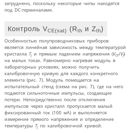
затруднено, поскольку некоторые чипы находятся
под DC-терминалами.
Контроль V
(R
и Z
)
CE
(sat
)
th
th
Особенностью полупроводниковых приборов
является линейная зависимость между температурой
кристалла
T
и прямым падением напряжения (
V
/
V
)
j
CE
f
на малых токах. Равномерно нагревая модуль в
лабораторных условиях, можно получить
калибровочную кривую для каждого конкретного
элемента (рис. 7). Модуль помещается на
испытательный стенд (схема на рис. 7), где на него
подаются сильноточные импульсы, создающие
потери. Непосредственно после отключения
импульсов через кристалл пропускается малый
фиксированный ток (100 мА) и выполняется
измерение прямого напряжения и определение
температуры
T
по калибровочной кривой.
j