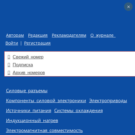
×
×
Авторам
Редакция
Рекламодателям
О журнале
Войти
|
Регистрация
Свежий номер
Подписка
Архив номеров
Skip to content
Силовые разъемы
Компоненты силовой электроники
Электроприводы
Источники питания
Системы охлаждения
Индукционный нагрев
Электромагнитная совместимость