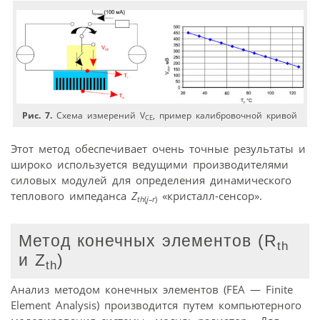
Рис. 7.
Схема измерений V
, пример калибровочной кривой
CE
Этот метод обеспечивает очень точные результаты и
широко используется ведущими производителями
силовых модулей для определения динамического
теплового импеданса
Z
«кристалл-сенсор».
th
(
j–r
)
Метод конечных элементов (R
th
и Z
)
th
Анализ методом конечных элементов (FEA — Finite
Element Analysis) производится путем компьютерного