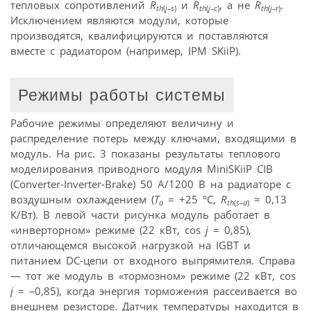
тепловых сопротивлений
R
и
R
, а не
R
.
th
(
j–s
)
th
(
j–c
)
th
(
j–r
)
Исключением являются модули, которые
производятся, квалифицируются и поставляются
вместе с радиатором (например, IPM SKiiP).
Режимы работы системы
Рабочие режимы определяют величину и
распределение потерь между ключами, входящими в
модуль. На рис. 3 показаны результаты теплового
моделирования приводного модуля MiniSKiiP CIB
(Converter-Inverter-Brake) 50 A/1200 В на радиаторе с
воздушным охлаждением (
T
= +25 °C,
R
≈ 0,13
a
th
(
s–a
)
К/Вт). В левой части рисунка модуль работает в
«инверторном» режиме (22 кВт, cos
j
= 0,85),
отличающемся высокой нагрузкой на IGBT и
питанием DC-цепи от входного выпрямителя. Справа
— тот же модуль в «тормозном» режиме (22 кВт, cos
j
= –0,85), когда энергия торможения рассеивается во
внешнем резисторе. Датчик температуры находится в