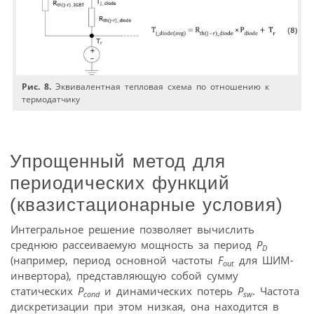
Рис. 8.
Эквивалентная тепловая схема по отношению к
термодатчику
Упрощенный метод для
периодических функций
(квазистационарные условия)
Интегральное решение позволяет вычислить
среднюю рассеиваемую мощность за период
P
D
(например, период основной частоты
F
для ШИМ-
out
инвертора), представляющую собой сумму
статических
P
и динамических потерь
P
. Частота
cond
sw
дискретизации при этом низкая, она находится в