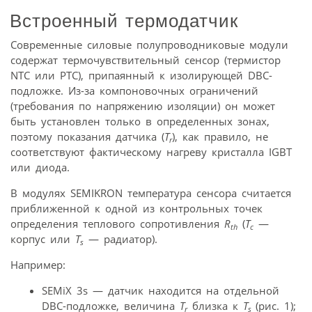
Встроенный термодатчик
Современные силовые полупроводниковые модули
содержат термочувствительный сенсор (термистор
NTC или PTC), припаянный к изолирующей DBC-
подложке. Из-за компоновочных ограничений
(требования по напряжению изоляции) он может
быть установлен только в определенных зонах,
поэтому показания датчика (
T
), как правило, не
r
соответствуют фактическому нагреву кристалла IGBT
или диода.
В модулях SEMIKRON температура сенсора считается
приближенной к одной из контрольных точек
определения теплового сопротивления
R
(
T
—
th
c
корпус или
T
— радиатор).
s
Например:
SEMiX 3s — датчик находится на отдельной
DBC-подложке, величина
T
близка к
T
(рис. 1);
r
s