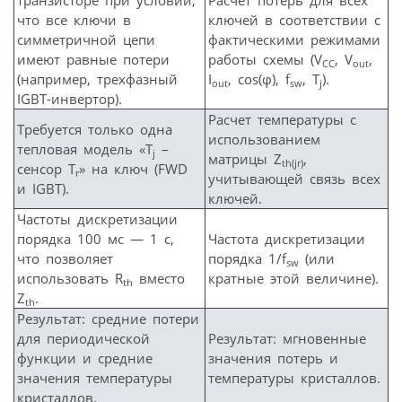
транзисторе при условии,
Расчет потерь для всех
что все ключи в
ключей в соответствии с
симметричной цепи
фактическими режимами
имеют равные потери
работы схемы (V
, V
,
CC
out
(например, трехфазный
I
, cos(φ), f
, T
).
out
sw
j
IGBT-инвертор).
Расчет температуры с
Требуется только одна
использованием
тепловая модель «T
–
j
матрицы Z
,
th
(jr
)
сенсор T
» на ключ (FWD
r
учитывающей связь всех
и IGBT).
ключей.
Частоты дискретизации
порядка 100 мс — 1 с,
Частота дискретизации
что позволяет
порядка 1/f
(или
sw
использовать R
вместо
кратные этой величине).
th
Z
.
th
Результат: средние потери
для периодической
Результат: мгновенные
функции и средние
значения потерь и
значения температуры
температуры кристаллов.
кристаллов.