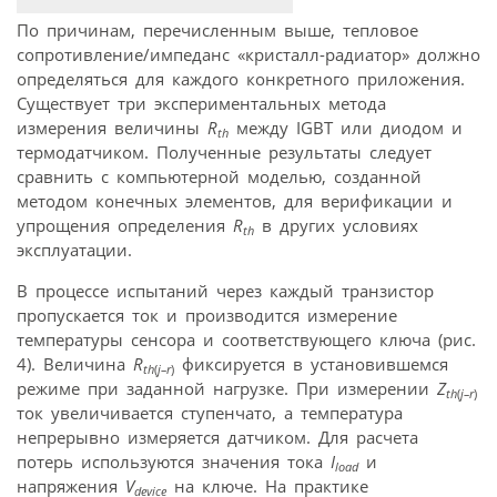
По причинам, перечисленным выше, тепловое
сопротивление/импеданс «кристалл-радиатор» должно
определяться для каждого конкретного приложения.
Существует три экспериментальных метода
измерения величины
R
между IGBT или диодом и
th
термодатчиком. Полученные результаты следует
сравнить с компьютерной моделью, созданной
методом конечных элементов, для верификации и
упрощения определения
R
в других условиях
th
эксплуатации.
В процессе испытаний через каждый транзистор
пропускается ток и производится измерение
температуры сенсора и соответствующего ключа (рис.
4). Величина
R
фиксируется в установившемся
th
(
j–r
)
режиме при заданной нагрузке. При измерении
Z
th
(
j–r
)
ток увеличивается ступенчато, а температура
непрерывно измеряется датчиком. Для расчета
потерь используются значения тока
I
и
load
напряжения
V
на ключе. На практике
device