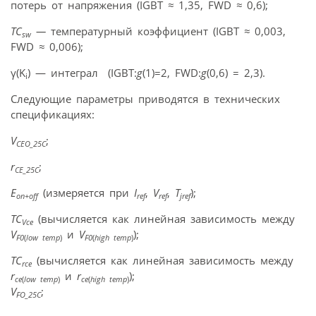
потерь от напряжения (IGBT
≈
1,35, FWD
≈
0,6);
TC
—
температурный коэффициент (IGBT
≈
0,003,
sw
FWD
≈
0,006);
γ(K
) — интеграл (IGBT:
g
(1)=2, FWD:
g
(0,6) = 2,3).
i
Следующие параметры приводятся в технических
спецификациях:
V
;
CEO_25C
r
;
CE_25C
E
(измеряется при
I
,
V
,
T
);
on+off
ref
ref
jref
TC
(вычисляется как линейная зависимость между
Vce
V
и
V
);
F0
(
low temp
)
F0
(
high temp
)
TC
(вычисляется как линейная зависимость между
rce
r
и
r
);
ce
(
low temp
)
ce
(
high temp
)
V
;
FO_25C