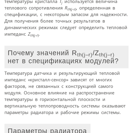
температуры кристалла
T
используется величина
j
теплового сопротивления
R
, определенная в
th
(
j–s
)
спецификации, с некоторым запасом для надежности.
Для получения более точных результатов в
динамических режимах следует определить тепловой
импеданс
Z
.
th
(
j–r
)
Почему значений R
/Z
th
(
j
–
r
)
th
(
j
–
r
)
нет в спецификациях модулей?
Температура датчика и результирующий тепловой
импеданс «кристалл-сенсор» зависят от многих
факторов, не связанных с конструкцией самого
модуля. Основное влияние на распространение
температуры в горизонтальной плоскости и
вертикальную теплопроводность системы оказывают
параметры радиатора и рабочие режимы системы.
Параметры радиатора