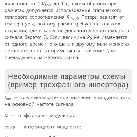
диапазоне от 10/
f
до 1 с, таким образом при
out
расчетах допускается использование статического
теплового сопротивления
R
. Потери зависят от
th
(
j–r
)
температуры, поэтому расчет требует нескольких
итераций, где в качестве дополнительного входного
сигнала берется
T
. Если величина
P
не изменяется
j
D
от одного временного шага к другому (или меняется
незначительно), то применяется значение
T
из
j
предыдущего расчетного цикла.
Необходимые параметры схемы
(пример трехфазного инвертора)
I
— среднеквадратичное значение выходного тока
rms
на основной частоте сигнала;
M
— коэффициент модуляции;
cosφ — коэффициент мощности;