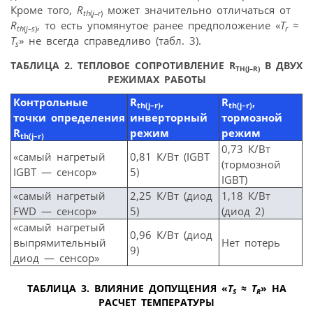
Кроме того,
R
может значительно отличаться от
th
(
j–r
)
R
, то есть упомянутое ранее предположение «
T
≈
th
(
j–s
)
r
T
» не всегда справедливо (табл. 3).
s
ТАБЛИЦА 2. ТЕПЛОВОЕ СОПРОТИВЛЕНИЕ R
В ДВУХ
TH
(J
–R
)
РЕЖИМАХ РАБОТЫ
Контрольные
R
,
R
,
th
(
j
–
r
)
th
(
j
–
r
)
точки определения
инверторный
тормозной
R
режим
режим
th
(
j
–
r
)
0,73 К/Вт
«самый нагретый
0,81 К/Вт (IGBT
(тормозной
IGBT — сенсор»
5)
IGBT)
«самый нагретый
2,25 К/Вт (диод
1,18 К/Вт
FWD — сенсор»
5)
(диод 2)
«самый нагретый
0,96 К/Вт (диод
выпрямительный
Нет потерь
9)
диод — сенсор»
ТАБЛИЦА 3. ВЛИЯНИЕ ДОПУЩЕНИЯ «
T
≈
T
» НА
S
R
РАСЧЕТ ТЕМПЕРАТУРЫ