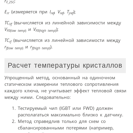
r
;
F_25C
E
(измеряется при
I
,
V
,
T
);
rr
ref
ref
jref
TC
(вычисляется из линейной зависимости между
Vf
V
и
V
);
F0
(
low temp
)
F0
(
high temp
)
TC
(вычисляется из линейной зависимости между
rf
r
и
r
).
f
(
low temp
)
f
(
high temp
)
Расчет температуры кристаллов
Упрощенный метод, основанный на одиночном
статическом измерении теплового сопротивления
каждого ключа, не учитывает эффект тепловой связи
между ними. Следовательно:
Тестируемый чип (IGBT или FWD) должен
располагаться максимально близко к датчику.
Метод справедлив только для схем со
сбалансированными потерями (например,