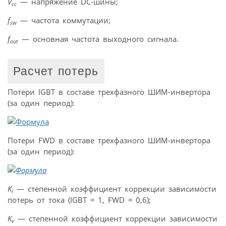
V
— напряжение DC-шины;
cc
f
— частота коммутации;
sw
f
— основная частота выходного сигнала.
out
Расчет потерь
Потери IGBT в составе трехфазного ШИМ-инвертора
(за один период):
Потери FWD в составе трехфазного ШИМ-инвертора
(за один период):
K
— степенной коэффициент коррекции зависимости
i
потерь от тока (IGBT
≈
1, FWD
≈
0,6);
K
— степенной коэффициент коррекции зависимости
v