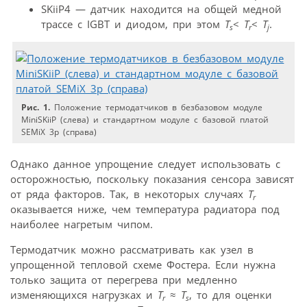
SKiiP4 — датчик находится на общей медной
трассе с IGBT и диодом, при этом
T
<
T
<
T
.
s
r
j
Рис. 1.
Положение термодатчиков в безбазовом модуле
MiniSKiiP (слева) и стандартном модуле с базовой платой
SEMiX 3p (справа)
Однако данное упрощение следует использовать с
осторожностью, поскольку показания сенсора зависят
от ряда факторов. Так, в некоторых случаях
T
r
оказывается ниже, чем температура радиатора под
наиболее нагретым чипом.
Термодатчик можно рассматривать как узел в
упрощенной тепловой схеме Фостера. Если нужна
только защита от перегрева при медленно
изменяющихся нагрузках и
T
≈
T
, то для оценки
r
s