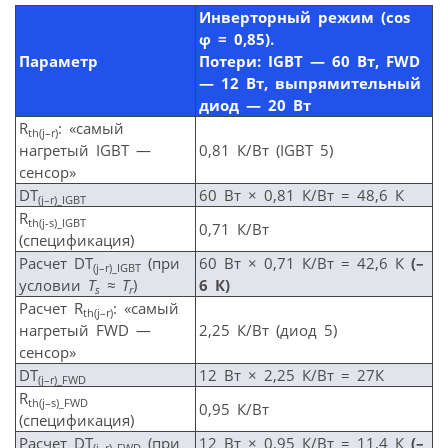
Инверторный режим (
cos
φ = 0,85).
Параметр
Потери:
IGBT
— 60 Вт,
FWD
— 12 Вт, выпрямительный
диод — 20 Вт
R
: «самый
th
(j
–r
)
нагретый IGBT —
0,81 К/Вт (IGBT 5)
сенсор»
DT
60 Вт × 0,81 К/Вт = 48,6 К
(j–r)_IGBT
R
th
(j
-s
)_IGBT
0,71 К/Вт
(спецификация)
Расчет DT
(при
60 Вт × 0,71 К/Вт = 42,6 К
(–
(j
–r
)_IGBT
условии
T
≈
T
)
6 К)
s
r
Расчет R
: «самый
th
(j
–r
)
нагретый FWD —
2,25 К/Вт (диод 5)
сенсор»
DT
12 Вт × 2,25 К/Вт = 27К
(j–r)_FWD
R
th
(j
–s
)_FWD
0,95 К/Вт
(спецификация)
Расчет DT
(при
12 Вт × 0,95 К/Вт = 11,4 К
(–
(j
–r
)_FWD