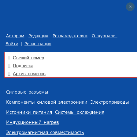
×
×
Авторам
Редакция
Рекламодателям
О журнале
Войти
|
Регистрация
Свежий номер
Подписка
Архив номеров
Skip to content
Силовые разъемы
Компоненты силовой электроники
Электроприводы
Источники питания
Системы охлаждения
Индукционный нагрев
Электромагнитная совместимость