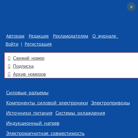
×
×
Авторам
Редакция
Рекламодателям
О журнале
Войти
|
Регистрация
Свежий номер
Подписка
Архив номеров
Skip to content
Силовые разъемы
Компоненты силовой электроники
Электроприводы
Источники питания
Системы охлаждения
Индукционный нагрев
Электромагнитная совместимость