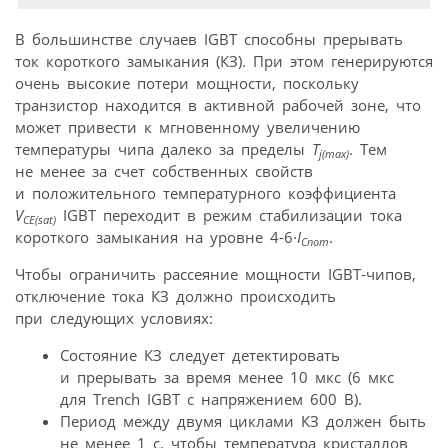
В большинстве случаев IGBT способны прерывать
ток короткого замыкания (КЗ). При этом генерируются
очень высокие потери мощности, поскольку
транзистор находится в активной рабочей зоне, что
может привести к мгновенному увеличению
температуры чипа далеко за пределы
T
. Тем
j(max)
не менее за счет собственных свойств
и положительного температурного коэффициента
V
IGBT переходит в режим стабилизации тока
CE(sat)
короткого замыкания на уровне 4-6·
I
.
Cnom
Чтобы ограничить рассеяние мощности IGBT-чипов,
отключение тока КЗ должно происходить
при следующих условиях:
Состояние КЗ следует детектировать
и прерывать за время менее 10 мкс (6 мкс
для Trench IGBT с напряжением 600 В).
Период между двумя циклами КЗ должен быть
не менее 1 с, чтобы температура кристаллов