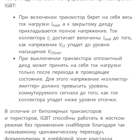
IGBT:
При включении транзистор берет на себя весь
ток нагрузки
I
, а к закрытому диоду
load
прикладывается полное напряжение. Ток
коллектора
I
достигает величины
I
до того,
C
load
как напряжение
V
упадет до уровня
CE
насыщения
V
.
CE(sat)
При выключении транзистора оппозитный
диод может принять на себя ток нагрузки
только после перехода в проводящее
состояние. Для этого напряжение «коллектор-
эмиттер» должно превысить уровень
коммутируемого сигнала до того, как ток
коллектора упадет ниже уровня отсечки.
В отличие от биполярных транзисторов
и тиристоров, IGBT способны работать в жестком
режиме без применения снабберов благодаря так
называемому «динамическому переходу»,
формируемому в дрейфовой зоне кристалла