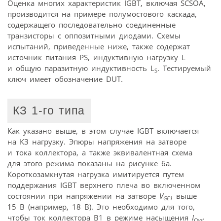
Оценка многих характеристик IGBT, включая SCSOA,
производится на примере полумостового каскада,
содержащего последовательно соединенные
транзисторы с оппозитными диодами. Схемы
испытаний, приведенные ниже, также содержат
источник питания PS, индуктивную нагрузку L
и общую паразитную индуктивность L
. Тестируемый
S
ключ имеет обозначение DUT.
КЗ 1-го типа
Как указано выше, в этом случае IGBT включается
на КЗ нагрузку. Эпюры напряжения на затворе
и тока коллектора, а также эквивалентная схема
для этого режима показаны на рисунке 6а.
Короткозамкнутая нагрузка имитируется путем
поддержания IGBT верхнего плеча во включенном
состоянии при напряжении на затворе
V
выше
GE1
15 В (например, 18 В). Это необходимо для того,
чтобы ток коллектора В1 в режиме насыщения
I
Csat