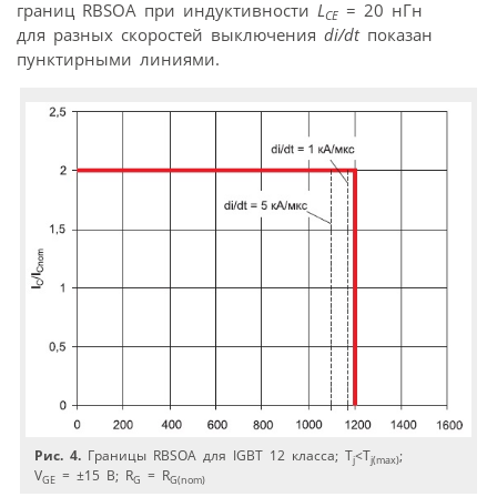
границ RBSOA при индуктивности
L
= 20 нГн
CE
для разных скоростей выключения
di/dt
показан
пунктирными линиями.
Рис. 4.
Границы RBSOA для IGBT 12 класса; T
<T
;
j
j(max)
V
= ±15 В; R
= R
GE
G
G(nom)