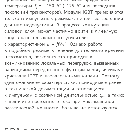
температуры
T
= +150 °С (+175 °С для последних
j
поколений транзисторов). Модули IGBT применяются
только в импульсных режимах, линейные состояния
для них недопустимы. В процессе коммутации
силовой ключ может частично войти в линейную
зону в качестве активного усилителя
с характеристикой
I
=
f
(
V
). Однако работа
C
GE
в подобном режиме в течение длительного времени
невозможна, поскольку это приводит к
возникновению локальных перегрузок, вызванных
вариациями передаточных функций между ячейками
кристалла IGBT и параллельными чипами. Поэтому
«диагональные» характеристики, приводимые ранее
в технической документации и относящиеся
к импульсам с различной длительностью
t
, а также
on
к величине постоянного тока при максимальной
рассеиваемой мощности, больше не используются.