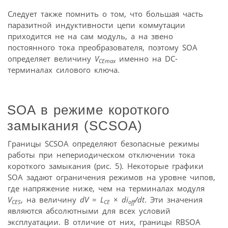
Следует также помнить о том, что большая часть
паразитной индуктивности цепи коммутации
приходится не на сам модуль, а на звено
постоянного тока преобразователя, поэтому SOA
определяет величину
V
именно на DC-
CEmax
терминалах силового ключа.
SOA в режиме короткого
замыкания (SCSOA)
Границы SCSOA определяют безопасные режимы
работы при непериодическом отключении тока
короткого замыкания (рис. 5). Некоторые графики
SOA задают ограничения режимов на уровне чипов,
где напряжение ниже, чем на терминалах модуля
V
, на величину
dV
=
L
×
di
/dt
. Эти значения
CES
CE
off
являются абсолютными для всех условий
эксплуатации. В отличие от них, границы RBSOA