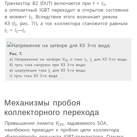
Транзистор В2 (DUT) включается при
t
=
t
,
2
а оппозитный IGBT переходит в открытое состояние
в момент
t
. Вследствие этого возникает режим
3
КЗ (
I
, рис. 7г), а ток коллектора становится равным
S
I
=
I
—
I
.
C
S
L
Рис. 7.
а) Напряжение на затворе V
и токи I
, I
для КЗ 3-го вида;
GE
C
L
б) путь тока нагрузки при КЗ 3-го вида;
в) циркуляция тока I
для КЗ 3-го вида;
L
г) путь тока КЗ 3-го вида
Механизмы пробоя
коллекторного перехода
Превышение лимита
V
, задаваемого SOA,
CES
неизбежно приводит к пробою цепи коллектора
«биполярной»
pnp
-части IGBT-транзистора. Однако