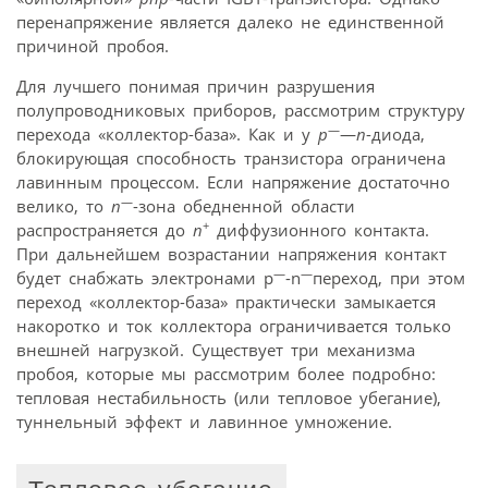
перенапряжение является далеко не единственной
причиной пробоя.
Для лучшего понимая причин разрушения
полупроводниковых приборов, рассмотрим структуру
—
перехода «коллектор-база». Как и у
р
—
n
-диода,
блокирующая способность транзистора ограничена
лавинным процессом. Если напряжение достаточно
—
велико, то
n
-зона обедненной области
+
распространяется до
n
диффузионного контакта.
При дальнейшем возрастании напряжения контакт
—
—
будет снабжать электронами р
-n
переход, при этом
переход «коллектор-база» практически замыкается
накоротко и ток коллектора ограничивается только
внешней нагрузкой. Существует три механизма
пробоя, которые мы рассмотрим более подробно:
тепловая нестабильность (или тепловое убегание),
туннельный эффект и лавинное умножение.