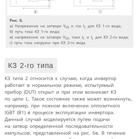
Рис. 6.
а) Напряжение на затворе V
и ток I
для КЗ 1-го вида;
GE
C
б) путь тока КЗ 1-го вида;
в) напряжение на затворе V
, токи I
и I
для КЗ 2-го вида;
GE
C
L
г) путь тока нагрузки при КЗ 2-го вида
КЗ 2-го типа
КЗ типа 2 относится к случаю, когда инвертор
работает в нормальном режиме, испытуемый
прибор (DUT) открыт и при этом возникает КЗ
по цепи L. Такое состояние также может возникнуть,
например, при ложном включении оппозитного
IGBT (В1) в процессе эксплуатации инвертора.
Данный случай моделируется путем подачи
на затвор определенной последовательности
импульсов, представленной на рис. 6в. В течение