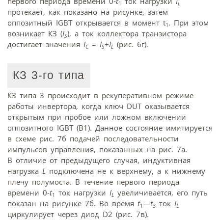
первого периода времени 0-
t
ток нагрузки
I
1
L
протекает, как показано на рисунке, затем
оппозитный IGBT открывается в момент t
. При этом
1
возникает КЗ (
I
), а ток коллектора транзистора
S
достигает значения
I
=
I
+
I
(рис. 6г).
C
S
L
КЗ 3-го типа
КЗ типа 3 происходит в рекуперативном режиме
работы инвертора, когда ключ DUT оказывается
открытым при пробое или ложном включении
оппозитного IGBT (В1). Данное состояние имитируется
в схеме рис. 7б подачей последовательности
импульсов управления, показанных на рис. 7а.
В отличие от предыдущего случая, индуктивная
нагрузка
L
подключена не к верхнему, а к нижнему
плечу полумоста. В течение первого периода
времени 0-
t
ток нагрузки
I
увеличивается, его путь
1
L
показан на рисунке 7б. Во время
t
—
t
ток
I
1
3
L
циркулирует через диод D2 (рис. 7в).