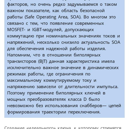
факторов, но очень редко задумываемся о таком
важном показателе, как область безопасной
работы (Safe Operating Area, SOA). Во многом это
связано с тем, что появление современных
MOSFET- и IGBT-модулей, допускающих
коммутацию при номинальных значениях токов и
напряжений, несколько снизило актуальность SOA
для обеспечения надежной работы изделия.
Напомним, что в отношении биполярных
транзисторов (BJT) данная характеристика имела
исключительно важное значение в динамических
режимах работы, где ограничения по
максимальному коммутируемому току и
напряжению зависели от длительности импульса.
Поэтому применение биполярных ключей в
мощных преобразователях класса D было
невозможно без использования снабберов— цепей
формирования траектории переключения.
Создание «идеального» ключа, к которому стремятся