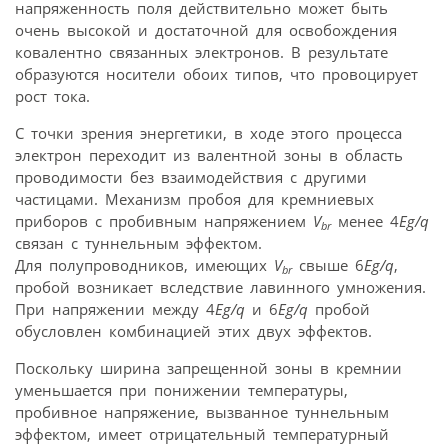
напряженность поля действительно может быть
очень высокой и достаточной для освобождения
ковалентно связанных электронов. В результате
образуются носители обоих типов, что провоцирует
рост тока.
С точки зрения энергетики, в ходе этого процесса
электрон переходит из валентной зоны в область
проводимости без взаимодействия с другими
частицами. Механизм пробоя для кремниевых
приборов с пробивным напряжением
V
менее 4
Eg/q
br
связан с туннельным эффектом.
Для полупроводников, имеющих
V
свыше 6
Eg/q
,
br
пробой возникает вследствие лавинного умножения.
При напряжении между 4
Eg/q
и 6
Eg/q
пробой
обусловлен комбинацией этих двух эффектов.
Поскольку ширина запрещенной зоны в кремнии
уменьшается при понижении температуры,
пробивное напряжение, вызванное туннельным
эффектом, имеет отрицательный температурный