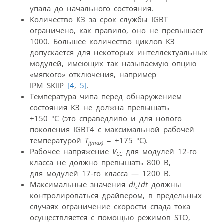
упала до начального состояния.
Количество КЗ за срок службы IGBT
ограничено, как правило, оно не превышает
1000. Большее количество циклов КЗ
допускается для некоторых интеллектуальных
модулей, имеющих так называемую опцию
«мягкого» отключения, например
IPM SKiiP
[4
,
5]
.
Температура чипа перед обнаружением
состояния КЗ не должна превышать
+150 °C (это справедливо и для нового
поколения IGBT4 с максимальной рабочей
температурой
T
= +175 °C).
j(max)
Рабочее напряжение
V
для модулей 12-го
CC
класса не должно превышать 800 В,
для модулей 17-го класса — 1200 В.
Максимальные значения
di
/
dt
должны
c
контролироваться драйвером, в предельных
случаях ограничение скорости спада тока
осуществляется с помощью режимов STO,