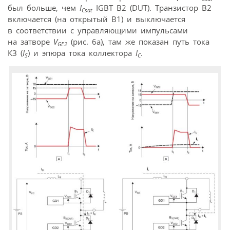
был больше, чем
I
IGBT В2 (DUT). Транзистор В2
Csat
включается (на открытый В1) и выключается
в соответствии с управляющими импульсами
на затворе
V
(рис. 6а), там же показан путь тока
GE2
КЗ (
I
) и эпюра тока коллектора
I
.
S
C