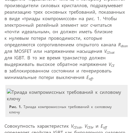
производители силовых кристаллов, подразумевает
реализацию трех основных требований, показанных
в виде «триады компромиссов» на рис. 1. Чтобы
электронный релейный элемент мог считаться
«почти идеальным», он должен иметь близкие
к нулевым потери проводимости, которые
определяются сопротивлением открытого канала
R
dson
для MOSFET или напряжением насыщения
V
CEsat
для IGBT. В то же время транзистор должен
выдерживать высокое обратное напряжение
V
CE
в заблокированном состоянии и генерировать
минимальные потери выключения
E
.
off
Рис. 1.
Триада компромиссных требований к силовому
ключу
Совокупность характеристик
V
,
V
и
E
CEsat
CEbr
off
определяет свойства IGBT как биполярного силового