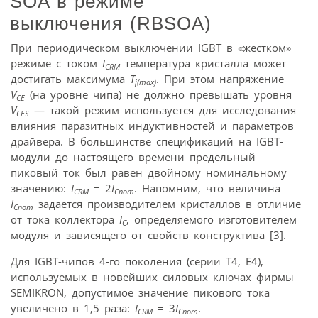
SOA в режиме
выключения (RBSOA)
При периодическом выключении IGBT в «жестком»
режиме с током
I
температура кристалла может
CRM
достигать максимума
T
. При этом напряжение
j(max)
V
(на уровне чипа) не должно превышать уровня
CE
V
— такой режим используется для исследования
CES
влияния паразитных индуктивностей и параметров
драйвера. В большинстве спецификаций на IGBT-
модули до настоящего времени предельный
пиковый ток был равен двойному номинальному
значению:
I
= 2
I
. Напомним, что величина
CRM
Cnom
I
задается производителем кристаллов в отличие
Cnom
от тока коллектора
I
, определяемого изготовителем
C
модуля и зависящего от свойств конструктива [3].
Для IGBT-чипов 4-го поколения (серии Т4, Е4),
используемых в новейших силовых ключах фирмы
SEMIKRON, допустимое значение пикового тока
увеличено в 1,5 раза:
I
= 3
I
.
CRM
Cnom