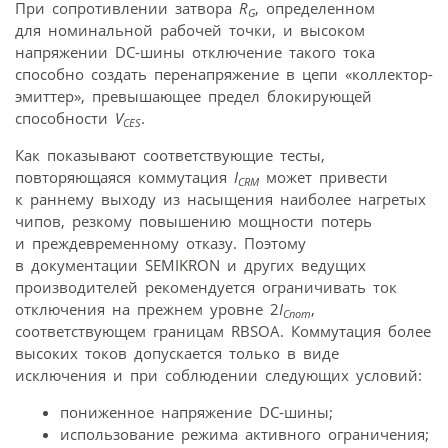
При сопротивлении затвора
R
, определенном
G
для номинальной рабочей точки, и высоком
напряжении DC-шины отключение такого тока
способно создать перенапряжение в цепи «коллектор-
эмиттер», превышающее предел блокирующей
способности
V
.
CES
Как показывают соответствующие тесты,
повторяющаяся коммутация
I
может привести
CRM
к раннему выходу из насыщения наиболее нагретых
чипов, резкому повышению мощности потерь
и преждевременному отказу. Поэтому
в документации SEMIKRON и других ведущих
производителей рекомендуется ограничивать ток
отключения на прежнем уровне 2
I
,
Cnom
соответствующем границам RBSOA. Коммутация более
высоких токов допускается только в виде
исключения и при соблюдении следующих условий:
пониженное напряжение DC-шины;
использование режима активного ограничения;