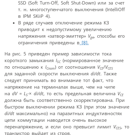
SSD (Soft Turn-Off, Soft Shut-Down) или за счет
т. н. многоступенчатого выключения (IntelliOff
в IPM SKiiP 4).
В ряде случаев отключение режима КЗ
приводит к недопустимому увеличению
напряжения «затвор-эмиттер»
V
, способы его
ge
ограничения приведены в
[8].
На рис. 5 приведен пример зависимости тока
короткого замыкания
I
(нормированное значение
SC
по отношению к
I
) от соотношения
V
/
V
Cnom
CE
CES
для заданной скорости выключения
di/dt
. Также
следует принимать во внимание тот факт, что
напряжение на терминалах выше, чем на чипе
на
dV = L
·×
di/dt
, то есть предельная величина
V
S
CE
должна быть соответственно скорректирована. При
быстром выключении режима КЗ (при этом значение
di/dt
максимально) на паразитных индуктивностях
цепи коммутации наводится очень высокое
перенапряжение, и если оно превысит лимит
V
, то
CES
транзистор выйдет из строя.