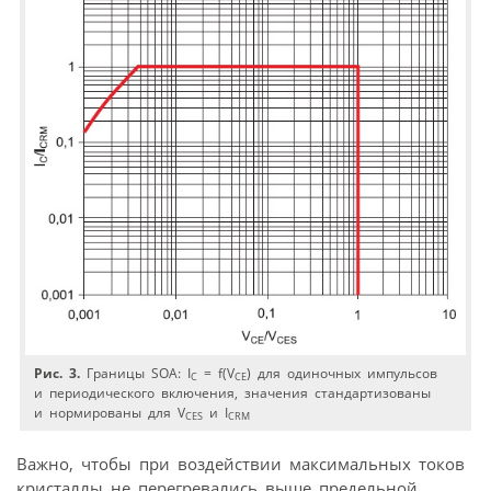
Рис. 3.
Границы SOA: I
= f(V
) для одиночных импульсов
C
CE
и периодического включения, значения стандартизованы
и нормированы для V
и I
CES
CRM
Важно, чтобы при воздействии максимальных токов
кристаллы не перегревались выше предельной