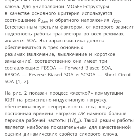
ключа. Для униполярной MOSFET-структуры
в качестве основного критерия используется
соотношение
R
и обратного напряжения
V
.
dson
DSS
Естественным третьим фактором, от которого зависит
надежность работы транзистора во всех режимах,
является SOA. Эта характеристика должна
обеспечиваться в трех основных
режимах (включение, выключение и короткое
замыкание), соответственно она имеет три
составляющие: FBSOA — Forward Biased SOA,
RBSOA — Reverse Biased SOA и SCSOA — Short Circuit
SOA [1, 2].
На рис. 2 показан процесс «жесткой» коммутации
IGBT на резистивно-индуктивную нагрузку,
обеспечивающую непрерывность тока, когда
постоянная времени нагрузки
L/R
намного больше
периода рабочей частоты (1/
f
). Такой режим работы
sw
является наиболее показательным для качественной
оценки динамических свойств силового ключа.