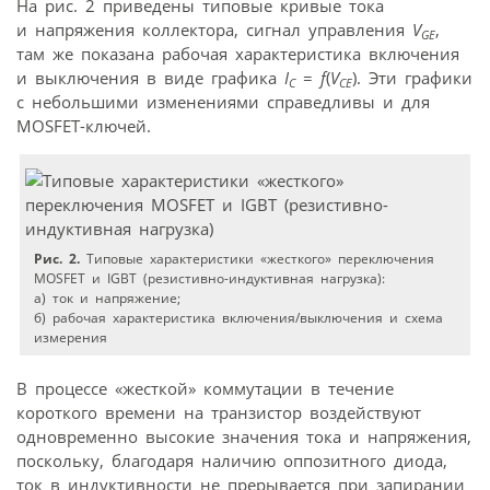
На рис. 2 приведены типовые кривые тока
и напряжения коллектора, сигнал управления
V
,
GE
там же показана рабочая характеристика включения
и выключения в виде графика
I
=
f
(
V
). Эти графики
C
CE
с небольшими изменениями справедливы и для
MOSFET-ключей.
Рис. 2.
Типовые характеристики «жесткого» переключения
MOSFET и IGBT (резистивно-индуктивная нагрузка):
а) ток и напряжение;
б) рабочая характеристика включения/выключения и схема
измерения
В процессе «жесткой» коммутации в течение
короткого времени на транзистор воздействуют
одновременно высокие значения тока и напряжения,
поскольку, благодаря наличию оппозитного диода,
ток в индуктивности не прерывается при запирании