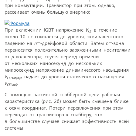
при коммутации. Транзистор при этом, однако,
рассеивает очень большую энергию:
При включении IGBT напряжение
V
в течение
CE
около 10 нс снижается до уровня, эквивалентного
—
—
падению на
n
-дрейфовой области. Затем
n
-зона
переносится положительно заряженными носителями
от
р
-коллектора; спустя период времени
от нескольких наносекунд до нескольких
микросекунд напряжение динамического насыщения
V
падает до уровня статического насыщения
CE(sat)dyn
V
.
CE(sat)
С помощью пассивной снабберной цепи рабочая
характеристика (рис. 2б) может быть смещена ближе
к осям координат. Потери переключения при этом
переходят от транзистора к снабберу, что
в большинстве случаев снижает эффективность всей
системы.