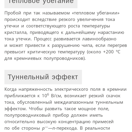
Тепловое убегание
Пробой при так называемом «тепловом убегании»
происходит вследствие резкого увеличения тока
утечки и соответствующего роста температуры
кристалла, приводящего к дальнейшему нарастанию
тока утечки. Процесс развивается лавинообразно
и может привести к разрушению чипа, если перегрев
превысит критическую температуру (около +200 °С
для кремниевых полупроводников).
Туннельный эффект
Когда напряженность электрического поля в кремнии
6
приближается к 10
В/см, возникает резкий скачок
тока, обусловленный междиапазонным туннельным
эффектом. Чтобы развить такое мощное поле,
полупроводниковый прибор должен иметь
относительно высокую концентрацию примесей
—
по обе стороны
р
—
n
-перехода. В реальности