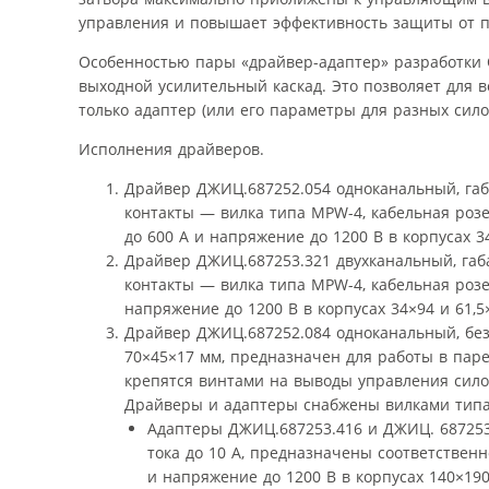
управления и повышает эффективность защиты от 
Особенностью пары «драйвер-адаптер» разработки О
выходной усилительный каскад. Это позволяет для 
только адаптер (или его параметры для разных сило
Исполнения драйверов.
Драйвер ДЖИЦ.687252.054 одноканальный, габ
контакты — вилка типа MPW-4, кабельная роз
до 600 А и напряжение до 1200 В в корпусах 34
Драйвер ДЖИЦ.687253.321 двухканальный, габ
контакты — вилка типа MPW-4, кабельная розе
напряжение до 1200 В в корпусах 34×94 и 61,5
Драйвер ДЖИЦ.687252.084 одноканальный, без
70×45×17 мм, предназначен для работы в пар
крепятся винтами на выводы управления силов
Драйверы и адаптеры снабжены вилками типа 
Адаптеры ДЖИЦ.687253.416 и ДЖИЦ. 687253
тока до 10 А, предназначены соответственн
и напряжение до 1200 В в корпусах 140×190