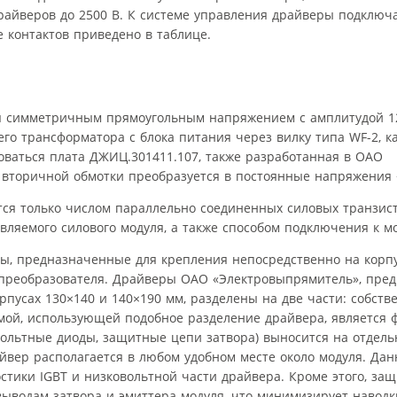
райверов до 2500 В. К системе управления драйверы подключ
е контактов приведено в таблице.
я симметричным прямоугольным напряжением с амплитудой 12
о трансформатора с блока питания через вилку типа WF-2, к
зоваться плата ДЖИЦ.301411.107, также разработанная в ОАО
торичной обмотки преобразуется в постоянные напряжения +6
ся только числом параллельно соединенных силовых транзис
вляемого силового модуля, а также способом подключения к м
, предназначенные для крепления непосредственно на корпу
 преобразователя. Драйверы ОАО «Электровыпрямитель», пре
усах 130×140 и 140×190 мм, разделены на две части: собств
мой, использующей подобное разделение драйвера, является 
вольтные диоды, защитные цепи затвора) выносится на отдель
айвер располагается в любом удобном месте около модуля. Да
тики IGBT и низковольтной части драйвера. Кроме этого, за
водам затвора и эмиттера модуля, что минимизирует наводк