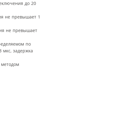
еключения до 20
ия не превышает 1
ния не превышает
ределяемом по
 мкс, задержка
 методом