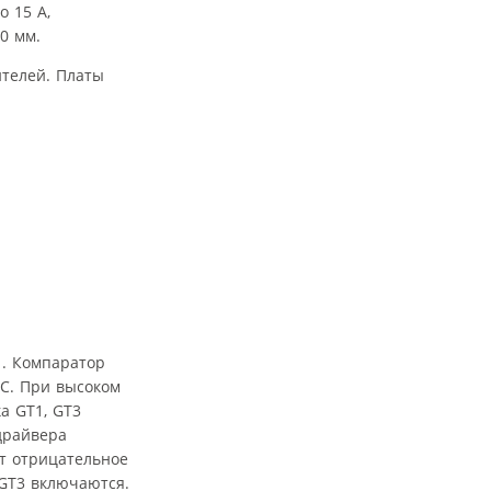
 15 А,
0 мм.
телей. Платы
. Компаратор
C. При высоком
а GT1, GT3
драйвера
ет отрицательное
 GT3 включаются.