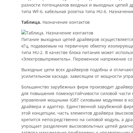
разности потенциалов входных и выходных цепей д
типа WF-6, кабельная розетка типа HU-6. Назначени
Таблица.
Назначение контактов
Питание выходных цепей драйверов осуществляетс
кГц, подаваемым на первичную обмотку изолирующег
типа HU-2. В качестве блока питания может исполь
«Электровыпрямитель». Переменное напряжение со в
Выходные цепи всех драйверов подобны и отличают
усилительном каскаде, зависящем от мощности упра
Большинство зарубежных фирм производит драйверы
для повышения помехоустойчивости силовой части
управления мощными IGBT силовыми модулями в корп
драйвера и адаптер. Единственной зарубежной фир
этой концепции, часть элементов драйвера (высоко
крепится непосредственно на силовой модуль, а др
упрощает разделение высоковольтных цепей диагнос
затвора максимально приближены к управляющим вы