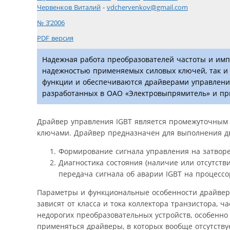
Червенков Виталий
-
vdchervenkov@gmail.com
№ 3’2006
PDF версия
Надежная работа преобразователей частоты и имп
надежностью применяемых силовых ключей, так и 
функции и обеспечиваются драйверами управления
разработанных в ОАО «Электровыпрямитель» и при
Драйвер управления IGBT является промежуточным 
ключами. Драйвер предназначен для выполнения дв
Формирование сигнала управления на затворе 
Диагностика состояния (наличие или отсутств
передача сигнала об аварии IGBT на процессо
Параметры и функциональные особенности драйверо
зависят от класса и тока коллектора транзистора, 
недорогих преобразовательных устройств, особенно
применяться драйверы, в которых вообще отсутству