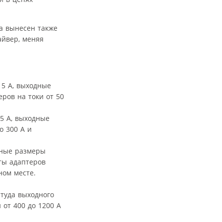
а вынесен также
айвер, меняя
 5 А, выходные
ров на токи от 50
5 А, выходные
о 300 А и
тные размеры
ты адаптеров
ном месте.
туда выходного
 от 400 до 1200 А