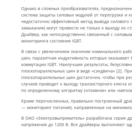
Однако в сложных преобразователях, предназначен
система защиты силовых модулей от перегрузки и к
недостаточно эффективный метод вывода силового т
замыкания) могут привести не только к выходу из 
Драйвер, как непосредственно связанный с силовы
мониторинга состояния IGBT.
В связи с увеличением значения номинального раб
шин, паразитная индуктивность которых оказывает
коммутации IGBT. Наилучшие результаты, безуслов
плоскопараллельных шин в виде «сэндвича» [2]. При
плоскопараллельных шин достаточно, чтобы при ре
случаев приводит к выходу транзисторного ключа и
по определенному алгоритму («плавное» или «мягко
Кроме перечисленных, правильно построенный дра
— мониторинг питания), направленные на минимизац
В ОАО «Электровыпрямитель» разработана серия дра
напряжения до 1200 В. Все драйверы выполняют од