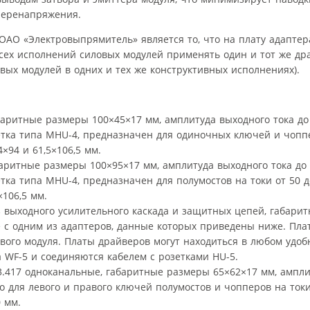
перенапряжения.
АО «Электровыпрямитель» является то, что на плату адаптер
всех исполнений силовых модулей применять один и тот же др
вых модулей в одних и тех же конструктивных исполнениях).
аритные размеры 100×45×17 мм, амплитуда выходного тока до
етка типа MHU-4, предназначен для одиночных ключей и чоппе
×94 и 61,5×106,5 мм.
аритные размеры 100×95×17 мм, амплитуда выходного тока до 
тка типа MHU-4, предназначен для полумостов на токи от 50 д
×106,5 мм.
 выходного усилительного каскада и защитных цепей, габари
е с одним из адаптеров, данные которых приведены ниже. Пла
ого модуля. Платы драйверов могут находиться в любом удоб
WF-5 и соединяются кабелем с розетками HU-5.
.417 одноканальные, габаритные размеры 65×62×17 мм, ампли
о для левого и правого ключей полумостов и чопперов на токи
 мм.