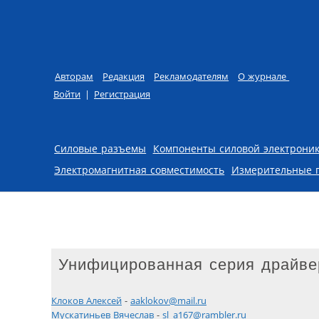
Авторам
Редакция
Рекламодателям
О журнале
Войти
|
Регистрация
Skip to content
Силовые разъемы
Компоненты силовой электрони
Электромагнитная совместимость
Измерительные 
Унифицированная серия драйве
Клоков Алексей
-
aaklokov@mail.ru
Мускатиньев Вячеслав
-
sl_a167@rambler.ru