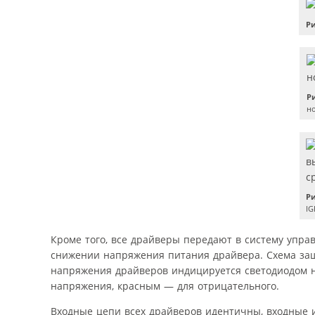
Ри
Ри
н
Ри
IG
Кроме того, все драйверы передают в систему упра
снижении напряжения питания драйвера. Схема защ
напряжения драйверов индицируется светодиодом н
напряжения, красным — для отрицательного.
Входные цепи всех драйверов идентичны, входные