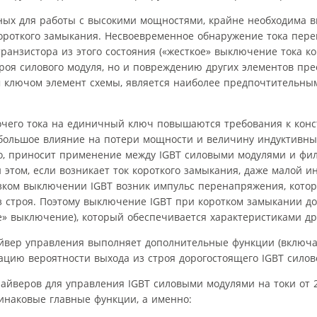
ных для работы с высокими мощностями, крайне необходима 
ороткого замыкания. Несвоевременное обнаружение тока пере
ранзистора из этого состояния («жесткое» выключение тока ко
строя силового модуля, но и повреждению других элементов пр
м ключом элемент схемы, является наиболее предпочтительны
очего тока на единичный ключ повышаются требования к кон
 большое влияние на потери мощности и величину индуктивн
но, приносит применение между IGBT силовыми модулями и фи
 этом, если возникает ток короткого замыкания, даже малой и
зком выключении IGBT возник импульс перенапряжения, кото
з строя. Поэтому выключение IGBT при коротком замыкании д
е» выключение), который обеспечивается характеристиками др
йвер управления выполняет дополнительные функции (включа
ию вероятности выхода из строя дорогостоящего IGBT силовог
йверов для управления IGBT силовыми модулями на токи от 2
инаковые главные функции, а именно: