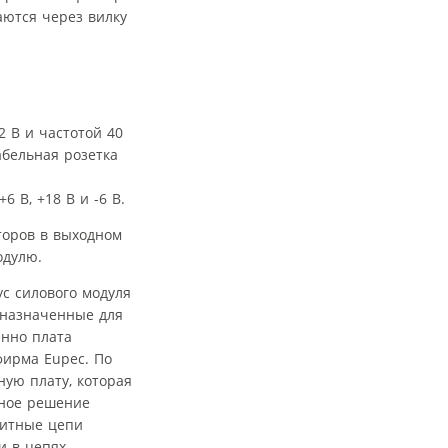
аются через вилку
 В и частотой 40
абельная розетка
 В, +18 В и -6 В.
торов в выходном
одулю.
с силового модуля
дназначенные для
енно плата
фирма Eupec. По
ную плату, которая
нное решение
щитные цепи
и в цепях