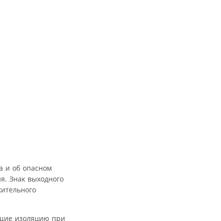
а и об опасном
я. Знак выходного
жительного
ющие изоляцию при