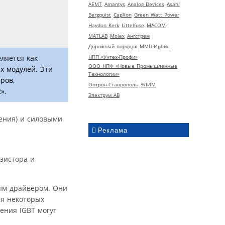
AEMT
Amantys
Analog Devices
Asahi
Bergquist
CapXon
Green Watt Power
Haydon Kerk
Littelfuse
MACOM
MATLAB
Molex
Ангстрем
Дорожный порядок
ММП-Ирбис
НПП «Учтех-Профи»
ляется как
ООО НПФ «Новые Промышленные
х модулей. Эти
Технологии»
ров,
Оптрон-Ставрополь
ЭЛИМ
».
Электрум АВ
ения) и силовыми
Реклама
зистора и
ым драйвером. Они
ля некоторых
ения IGBT могут