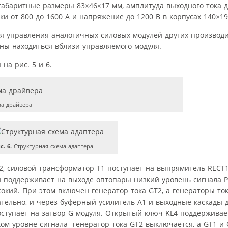
абаритные размеры 83×46×17 мм, амплитуда выходного тока до
и от 800 до 1600 А и напряжение до 1200 В в корпусах 140×19
я управления аналогичных силовых модулей других производи
жны находиться вблизи управляемого модуля.
на рис. 5 и 6.
ма драйвера
с. 6.
Структурная схема адаптера
 силовой трансформатор T1 поступает на выпрямитель RECT1
оддерживает на выходе оптопары низкий уровень сигнала P
кий. При этом включен генератор тока GT2, а генераторы ток
тельно, и через буферный усилитель A1 и выходные каскады 
поступает на затвор G модуля. Открытый ключ KL4 поддержива
ком уровне сигнала
генератор тока GT2 выключается, а GT1 и