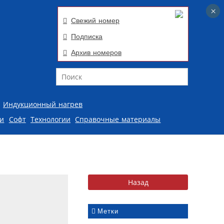
×
×
Свежий номер
Подписка
Архив номеров
Поиск
Индукционный нагрев
ии
Софт
Технологии
Справочные материалы
Метки