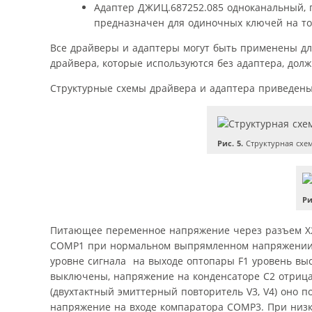
Адаптер ДЖИЦ.687252.085 одноканальный, г
предназначен для одиночных ключей на ток
Все драйверы и адаптеры могут быть применены дл
драйвера, которые используются без адаптера, дол
Структурные схемы драйвера и адаптера приведены 
Рис. 5.
Структурная схе
Ри
Питающее переменное напряжение через разъем X2,
COMP1 при нормальном выпрямленном напряжении п
уровне сигнала
на выходе оптопары F1 уровень высо
выключены, напряжение на конденсаторе C2 отрица
(двухтактный эмиттерный повторитель V3, V4) оно 
напряжение на входе компаратора COMP3. При низ