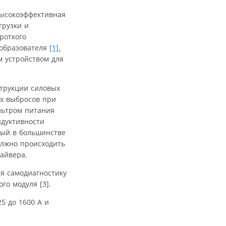
высокоэффективная
грузки и
роткого
еобразователя
[1].
м устройством для
струкции силовых
ых выбросов при
льтром питания
ндуктивности
рый в большинстве
олжно происходить
айвера.
я самодиагностику
о модуля [3].
5 до 1600 А и