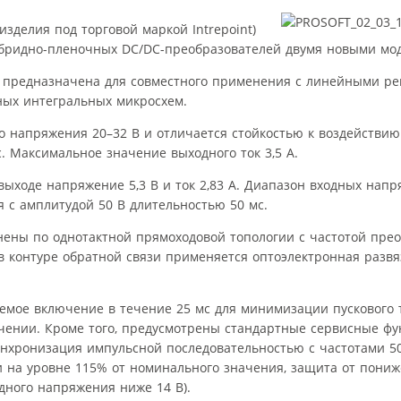
изделия под торговой маркой Intrepoint)
бридно-пленочных DC/DC-преобразователей двумя новыми мо
 предназначена для совместного применения с линейными ре
ных интегральных микросхем.
го напряжения 20–32 В и отличается стойкостью к воздействи
. Максимальное значение выходного ток 3,5 A.
ходе напряжение 5,3 В и ток 2,83 A. Диапазон входных напр
 с амплитудой 50 В длительностью 50 мс.
нены по однотактной прямоходовой топологии с частотой пре
в контуре обратной связи применяется оптоэлектронная развя
уемое включение в течение 25 мс для минимизации пускового
ении. Кроме того, предусмотрены стандартные сервисные фу
хронизация импульсной последовательностью с частотами 50
и на уровне 115% от номинального значения, защита от пониж
дного напряжения ниже 14 В).