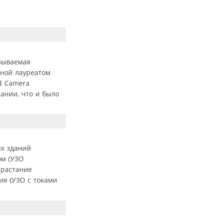
азываемая
нной лауреатом
d Camera
ании, что и было
ых зданий
ом (УЗО
зрастание
ия (УЗО с токами