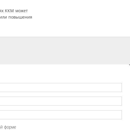
ях ККМ может
 или повышения
ой форме