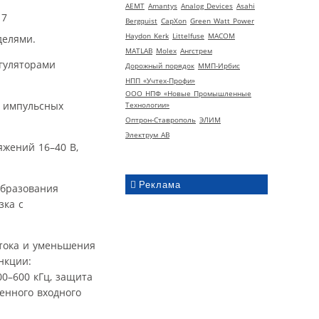
AEMT
Amantys
Analog Devices
Asahi
Bergquist
CapXon
Green Watt Power
Haydon Kerk
Littelfuse
MACOM
делями.
MATLAB
Molex
Ангстрем
гуляторами
Дорожный порядок
ММП-Ирбис
НПП «Учтех-Профи»
ООО НПФ «Новые Промышленные
ю импульсных
Технологии»
Оптрон-Ставрополь
ЭЛИМ
Электрум АВ
яжений 16–40 В,
Реклама
образования
зка с
 тока и уменьшения
нкции:
0–600 кГц, защита
енного входного