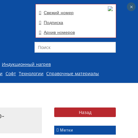
×
×
Свежий номер
Подписка
Архив номеров
Поиск
Индукционный нагрев
ии
Софт
Технологии
Справочные материалы
о-
Метки