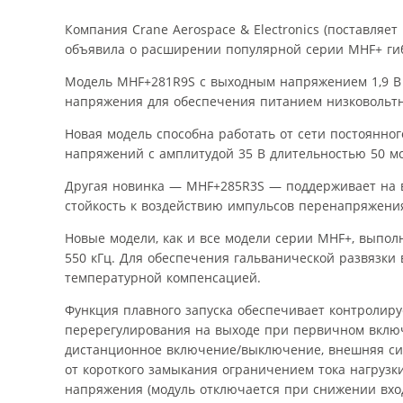
Компания Crane Aerospace & Electronics (поставляет 
объявила о расширении популярной серии MHF+ ги
Модель MHF+281R9S с выходным напряжением 1,9 В
напряжения для обеспечения питанием низковольт
Новая модель способна работать от сети постоянно
напряжений с амплитудой 35 В длительностью 50 мс
Другая новинка — MHF+285R3S — поддерживает на вы
стойкость к воздействию импульсов перенапряжения
Новые модели, как и все модели серии MHF+, выпол
550 кГц. Для обеспечения гальванической развязки 
температурной компенсацией.
Функция плавного запуска обеспечивает контролир
перерегулирования на выходе при первичном включ
дистанционное включение/выключение, внешняя син
от короткого замыкания ограничением тока нагрузк
напряжения (модуль отключается при снижении вхо