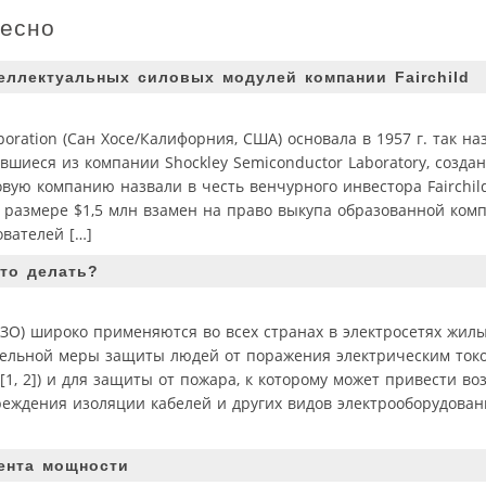
ресно
еллектуальных силовых модулей компании Fairchild
oration (Сан Хосе/Калифорния, США) основала в 1957 г. так н
вшиеся из компании Shockley Semiconductor Laboratory, созда
ую компанию назвали в честь венчурного инвестора Fairchil
 размере $1,5 млн взамен на право выкупа образованной комп
ователей […]
то делать?
ЗО) широко применяются во всех странах в электросетях жил
ельной меры защиты людей от поражения электрическим ток
, 2]) и для защиты от пожара, к которому может привести во
еждения изоляции кабелей и других видов электрооборудован
ента мощности