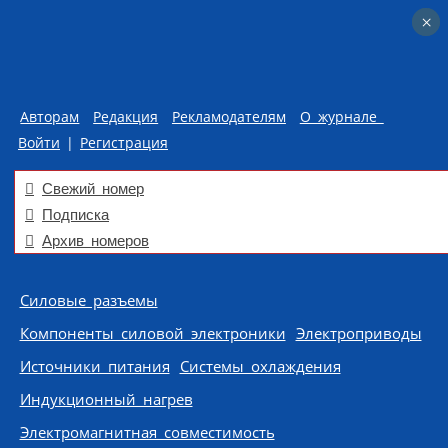
×
×
Авторам
Редакция
Рекламодателям
О журнале
Войти
|
Регистрация
Свежий номер
Подписка
Архив номеров
Skip to content
Силовые разъемы
Компоненты силовой электроники
Электроприводы
Источники питания
Системы охлаждения
Индукционный нагрев
Электромагнитная совместимость