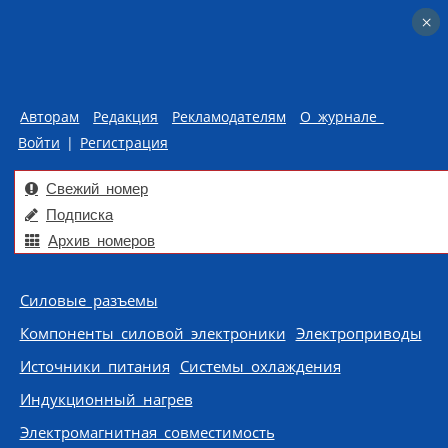
×
×
Авторам
Редакция
Рекламодателям
О журнале
Войти
|
Регистрация
Свежий номер
Подписка
Архив номеров
Skip to content
Силовые разъемы
Компоненты силовой электроники
Электроприводы
Источники питания
Системы охлаждения
Индукционный нагрев
Электромагнитная совместимость