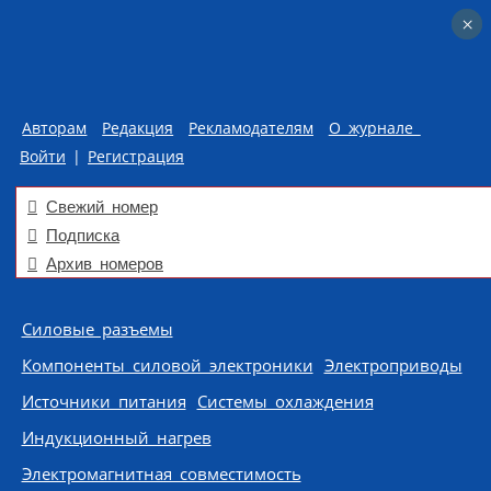
×
×
Авторам
Редакция
Рекламодателям
О журнале
Войти
|
Регистрация
Свежий номер
Подписка
Архив номеров
Skip to content
Силовые разъемы
Компоненты силовой электроники
Электроприводы
Источники питания
Системы охлаждения
Индукционный нагрев
Электромагнитная совместимость