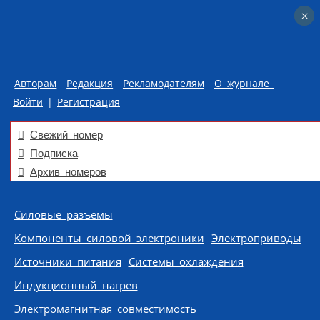
×
×
Авторам
Редакция
Рекламодателям
О журнале
Войти
|
Регистрация
Свежий номер
Подписка
Архив номеров
Skip to content
Силовые разъемы
Компоненты силовой электроники
Электроприводы
Источники питания
Системы охлаждения
Индукционный нагрев
Электромагнитная совместимость