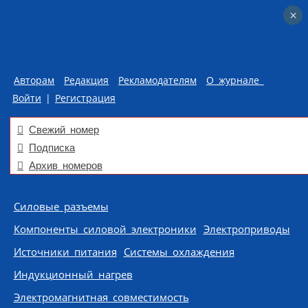
×
×
Авторам
Редакция
Рекламодателям
О журнале
Войти
|
Регистрация
Свежий номер
Подписка
Архив номеров
Skip to content
Силовые разъемы
Компоненты силовой электроники
Электроприводы
Источники питания
Системы охлаждения
Индукционный нагрев
Электромагнитная совместимость