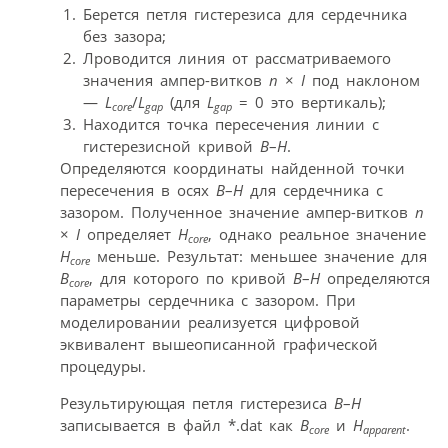
Берется петля гистерезиса для сердечника
без зазора;
Лроводится линия от рассматриваемого
значения ампер-витков
n
×
I
под наклоном
—
L
/
L
(для
L
= 0 это вертикаль);
core
gap
gap
Находится точка пересечения линии с
гистерезисной кривой
B
–
H
.
Определяются координаты найденной точки
пересечения в осях
B
–
H
для сердечника с
зазором. Полученное значение ампер-витков
n
×
I
определяет
H
, однако реальное значение
core
H
меньше. Результат: меньшее значение для
core
B
, для которого по кривой
B
–
H
определяются
core
параметры сердечника с зазором. При
моделировании реализуется цифровой
эквивалент вышеописанной графической
процедуры.
Результирующая петля гистерезиса
B
–
H
записывается в файл *.dat как
B
и
H
.
core
apparent