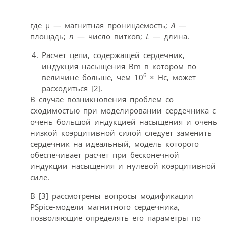
где μ — магнитная проницаемость;
A
—
площадь;
n
— число витков;
L
— длина.
Расчет цепи, содержащей сердечник,
индукция насыщения Bm в котором по
6
величине больше, чем 10
× Hc, может
расходиться [2].
В случае возникновения проблем со
сходимостью при моделировании сердечника с
очень большой индукцией насыщения и очень
низкой коэрцитивной силой следует заменить
сердечник на идеальный, модель которого
обеспечивает расчет при бесконечной
индукции насыщения и нулевой коэрцитивной
силе.
В [3] рассмотрены вопросы модификации
PSpice-модели магнитного сердечника,
позволяющие определять его параметры по