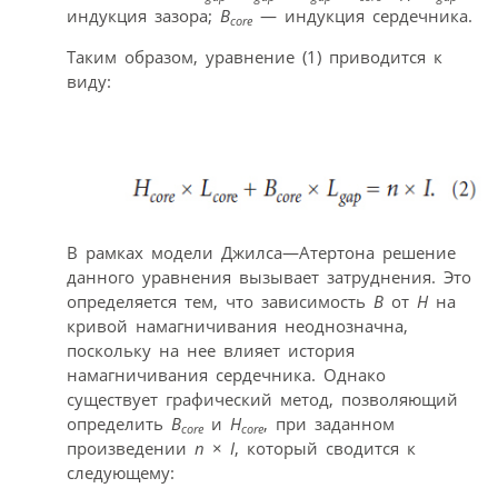
индукция зазора;
B
— индукция сердечника.
core
Таким образом, уравнение (1) приводится к
виду:
В рамках модели Джилса—Атертона решение
данного уравнения вызывает затруднения. Это
определяется тем, что зависимость
B
от
H
на
кривой намагничивания неоднозначна,
поскольку на нее влияет история
намагничивания сердечника. Однако
существует графический метод, позволяющий
определить
B
и
H
, при заданном
core
core
произведении
n
×
I
, который сводится к
следующему: