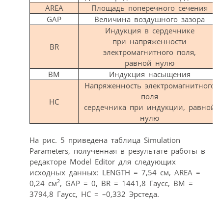
AREA
Площадь поперечного сечения
GAP
Величина воздушного зазора
Индукция в сердечнике
при напряженности
BR
электромагнитного поля,
равной нулю
BM
Индукция насыщения
Напряженность электромагнитного
поля
HC
сердечника при индукции, равной
нулю
На рис. 5 приведена таблица Simulation
Parameters, полученная в результате работы в
редакторе Model Editor для следующих
исходных данных: LENGTH = 7,54 см, AREA =
2
0,24 см
, GAP = 0, BR = 1441,8 Гаусс, BM =
3794,8 Гаусс, HC = –0,332 Эрстеда.