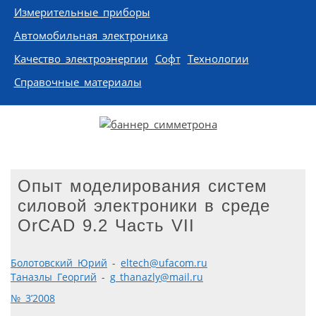
Измерительные приборы
Автомобильная электроника
Качество электроэнергии
Софт
Технологии
Справочные материалы
Опыт моделирования систем
силовой электроники в среде
OrCAD 9.2 Часть VII
Болотовский Юрий
-
eltech@ufacom.ru
Таназлы Георгий
-
g_thanazly@mail.ru
№ 3’2008