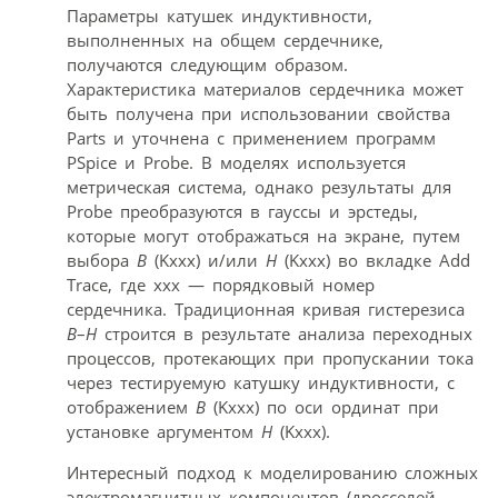
Параметры катушек индуктивности,
выполненных на общем сердечнике,
получаются следующим образом.
Характеристика материалов сердечника может
быть получена при использовании свойства
Parts и уточнена с применением программ
PSpice и Probe. В моделях используется
метрическая система, однако результаты для
Probe преобразуются в гауссы и эрстеды,
которые могут отображаться на экране, путем
выбора
B
(Kxxx) и/или
H
(Kxxx) во вкладке Add
Trace, где xxx — порядковый номер
сердечника. Традиционная кривая гистерезиса
B
–
H
строится в результате анализа переходных
процессов, протекающих при пропускании тока
через тестируемую катушку индуктивности, с
отображением
B
(Kxxx) по оси ординат при
установке аргументом
H
(Kxxx).
Интересный подход к моделированию сложных
электромагнитных компонентов (дросселей,