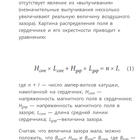
отсутствует явление их «выпучивания»
(незначительные выпучивания несколько
увеличивают реальную величину воздушного
зазора). Картина распределения поля в
сердечнике и его окрестности приводит к
уравнению:
где
n
×
I
— число ампер-витков катушки,
намотанной на сердечник;
H
—
core
напряженность магнитного поля в сердечнике;
H
— напряженность магнитного поля в
gap
зазоре;
L
— длина средней линии
core
сердечника;
L
—величина зазора.
gap
Считая, что величина зазора мала, можно
положить, что
B
=
H
и
B
=
B
, где
B
—
gap
gap
gap
core
gap