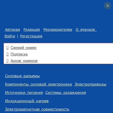
×
×
Авторам
Редакция
Рекламодателям
О журнале
Войти
|
Регистрация
Свежий номер
Подписка
Архив номеров
Skip to content
Силовые разъемы
Компоненты силовой электроники
Электроприводы
Источники питания
Системы охлаждения
Индукционный нагрев
Электромагнитная совместимость