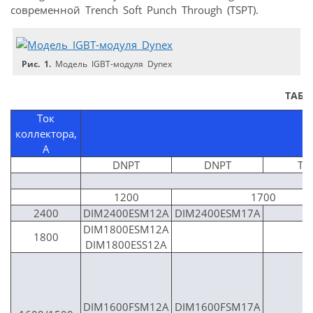
современной Trench Soft Punch Through (TSPT).
Рис. 1.
Модель IGBT-модуля Dynex
ТАБЛ
Ток
коллектора,
А
DNPT
DNPT
TS
1200
1700
2400
DIM2400ESM12A
DIM2400ESM17A
DIM1800ESM12A
1800
DIM1800ESS12A
DIM1600FSM12A
DIM1600FSM17A