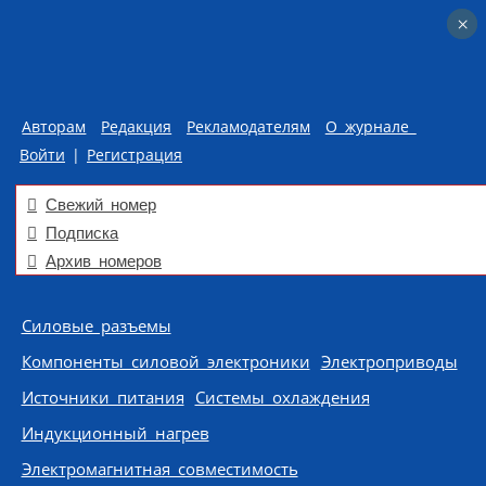
×
×
Авторам
Редакция
Рекламодателям
О журнале
Войти
|
Регистрация
Свежий номер
Подписка
Архив номеров
Skip to content
Силовые разъемы
Компоненты силовой электроники
Электроприводы
Источники питания
Системы охлаждения
Индукционный нагрев
Электромагнитная совместимость