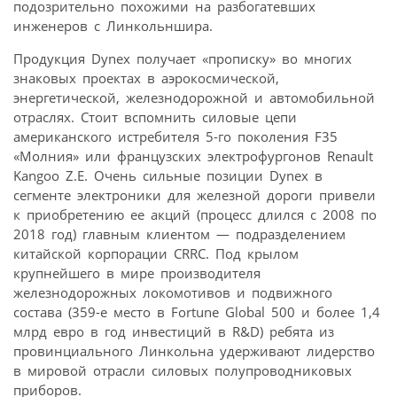
подозрительно похожими на разбогатевших
инженеров с Линкольншира.
Продукция Dynex получает «прописку» во многих
знаковых проектах в аэрокосмической,
энергетической, железнодорожной и автомобильной
отраслях. Стоит вспомнить силовые цепи
американского истребителя 5-го поколения F35
«Молния» или французских электрофургонов Renault
Kangoo Z.E. Очень сильные позиции Dynex в
сегменте электроники для железной дороги привели
к приобретению ее акций (процесс длился с 2008 по
2018 год) главным клиентом — подразделением
китайской корпорации CRRC. Под крылом
крупнейшего в мире производителя
железнодорожных локомотивов и подвижного
состава (359-е место в Fortune Global 500 и более 1,4
млрд евро в год инвестиций в R&D) ребята из
провинциального Линкольна удерживают лидерство
в мировой отрасли силовых полупровод­никовых
приборов.