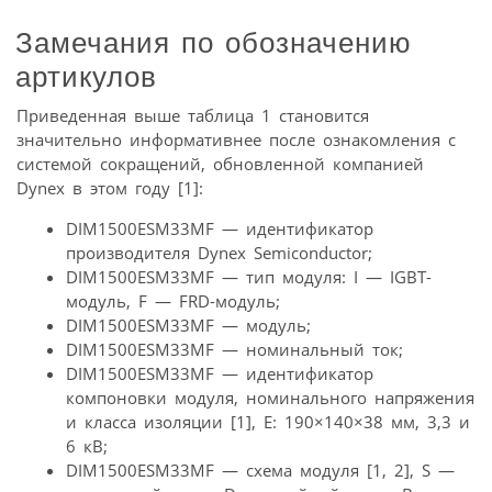
Замечания по обозначению
артикулов
Приведенная выше таблица 1 становится
значительно информативнее после ознакомления с
системой сокращений, обновленной компанией
Dynex в этом году [1]:
DIM1500ESM33MF — идентификатор
производителя Dynex Semiconductor;
DIM1500ESM33MF — тип модуля: I — IGBT-
модуль, F — FRD-модуль;
DIM1500ESM33MF — модуль;
DIM1500ESM33MF — номинальный ток;
DIM1500ESM33MF — идентификатор
компоновки модуля, номинального напряжения
и класса изоляции [1], E: 190×140×38 мм, 3,3 и
6 кВ;
DIM1500ESM33MF — схема модуля [1, 2], S —