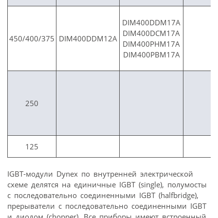
DIM400DDM17A
DIM400DCM17A
450/400/375
DIM400DDM12A
DIM400PHM17A
DIM400PBM17A
250
125
IGBT-модули Dynex по внутренней электрической
схеме делятся на единичные IGBT (single), полумосты
с последовательно соединенными IGBT (halfbridge),
прерыватели с последовательно соединенными IGBT
и диодом (chopper). Все приборы имеют встроенный