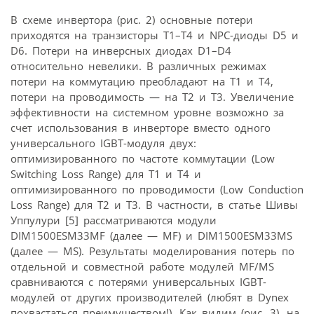
В схеме инвертора (рис. 2) основные потери
приходятся на транзисторы T1–T4 и NPC-диоды D5 и
D6. Потери на инверсных диодах D1–D4
относительно невелики. В различных режимах
потери на коммутацию преобладают на T1 и T4,
потери на проводимость — на T2 и T3. Увеличение
эффективности на системном уровне возможно за
счет использования в инверторе вместо одного
универсального IGBT-модуля двух:
оптимизированного по частоте коммутации (Low
Switching Loss Range) для T1 и T4 и
оптимизированного по проводимости (Low Conduction
Loss Range) для T2 и T3. В частности, в статье Шивы
Уппулури [5] рассматриваются модули
DIM1500ESM33MF (далее — MF) и DIM1500ESM33MS
(далее — MS). Результаты моделирования потерь по
отдельной и совместной работе модулей MF/MS
сравниваются с потерями универсальных IGBT-
модулей от других производителей (любят в Dynex
похвастаться преимуществом!). Как видим (рис. 3), на