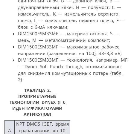
одиночный ключ, D — двойной ключ, B —
двунаправленный ключ, H — полумост, C —
измельчитель, K — измельчитель верхнего
плеча, L — измельчитель нижнего плеча, F —
блок с 6-мА ключами;
DIM1500ESM33MF — материал основы, S —
медь, M — металоматричний композит;
DIM1500ESM33MF — максимальное рабочее
напряжение (разделенная на 100), 33–3,3 кВ;
DIM1500ESM33MF — технология, например, MF
— Dynex Soft Punch Through, оптимизирован
для снижения коммутационных потерь (табл.
2).
ТАБЛИЦА 2.
ПРОПРИЕТАРНЫЕ
ТЕХНОЛОГИИ DYNEX (І С
ИДЕНТИФИКАТОРАМИ
АРТИКУЛОВ)
NPT DMOS IGBT, время
A
срабатывания до 10