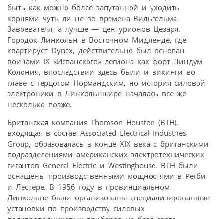
быть как можно более запутанной и уходить
корнями чуть ли не во времена Вильгельма
Завоевателя, а лучше — центурионов Цезаря.
Городок Линкольн в Восточном Мидленде, где
квартирует Dynex, действительно был основан
воинами IX «Испанского» легиона как форт Линдум
Колония, впоследствии здесь были и викинги во
главе с герцогом Нормандским, но история силовой
электроники в Линкольншире началась все же
несколько позже.
Британская компания Thomson Houston (BTH),
входящая в состав Associated Electrical Industries
Group, образовалась в конце XIX века с британскими
подразделениями американских электротехнических
гигантов General Electric и Westinghouse. BTH были
оснащены производственными мощностями в Регби
и Лестере. В 1956 году в провинциальном
Линкольне были организованы специализированные
установки по производству силовых
полупроводниковых приборов на базе азота.