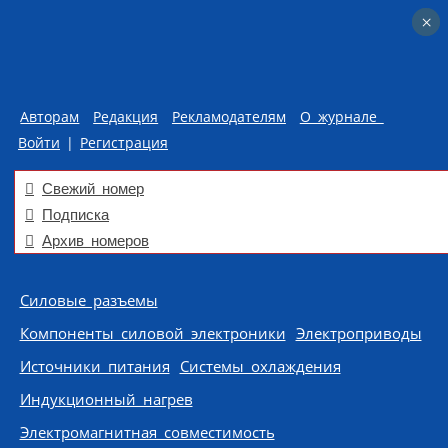
×
×
Авторам
Редакция
Рекламодателям
О журнале
Войти
|
Регистрация
Свежий номер
Подписка
Архив номеров
Skip to content
Силовые разъемы
Компоненты силовой электроники
Электроприводы
Источники питания
Системы охлаждения
Индукционный нагрев
Электромагнитная совместимость