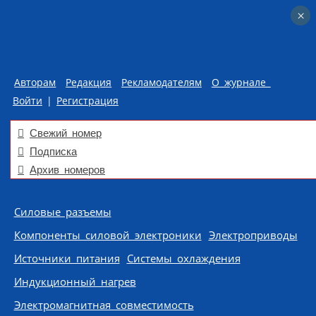
×
×
Авторам
Редакция
Рекламодателям
О журнале
Войти
|
Регистрация
Свежий номер
Подписка
Архив номеров
Skip to content
Силовые разъемы
Компоненты силовой электроники
Электроприводы
Источники питания
Системы охлаждения
Индукционный нагрев
Электромагнитная совместимость