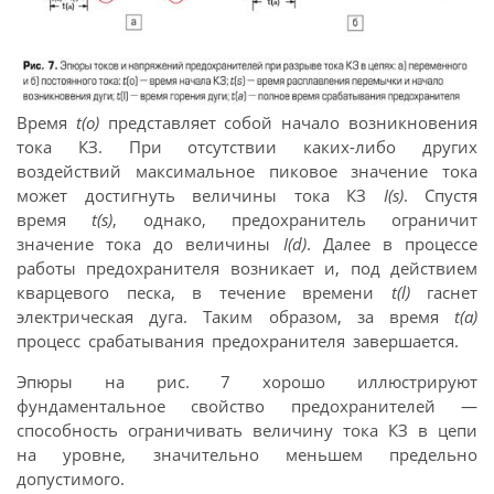
Время
t(o)
представляет собой начало возникновения
тока КЗ. При отсутствии каких-либо других
воздействий максимальное пиковое значение тока
может достигнуть величины тока КЗ
I(s)
. Спустя
время
t(s)
, однако, предохранитель ограничит
значение тока до величины
I(d)
. Далее в процессе
работы предохранителя возникает и, под действием
кварцевого песка, в течение времени
t(l)
гаснет
электрическая дуга. Таким образом, за время
t(a)
процесс срабатывания предохранителя завершается.
Эпюры на рис. 7 хорошо иллюстрируют
фундаментальное свойство предохранителей —
способность ограничивать величину тока КЗ в цепи
на уровне, значительно меньшем предельно
допустимого.