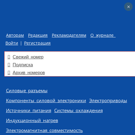
×
×
Авторам
Редакция
Рекламодателям
О журнале
Войти
|
Регистрация
Свежий номер
Подписка
Архив номеров
Skip to content
Силовые разъемы
Компоненты силовой электроники
Электроприводы
Источники питания
Системы охлаждения
Индукционный нагрев
Электромагнитная совместимость