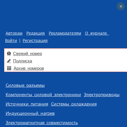
×
×
Авторам
Редакция
Рекламодателям
О журнале
Войти
|
Регистрация
Свежий номер
Подписка
Архив номеров
Skip to content
Силовые разъемы
Компоненты силовой электроники
Электроприводы
Источники питания
Системы охлаждения
Индукционный нагрев
Электромагнитная совместимость