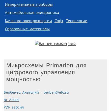
Измерительные приборы
Автомобильная электроника
Качество электроэнергии
Софт
Технологии
Справочные материалы
Микросхемы Primarion для
цифрового управления
мощностью
Бербенец Анатолий
-
berben@efo.ru
№ 2’2009
PDF версия