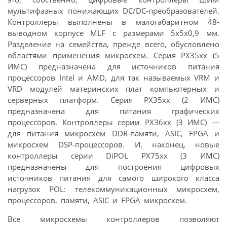
мультифазных понижающих DC/DC-преобразователей.
Контроллеры выполнены в малогабаритном 48-
выводном корпусе MLF с размерами 5x5x0,9 мм.
Разделение на семейства, прежде всего, обусловлено
областями применения микросхем. Серия PX35хх (5
ИМС) предназначена для источников питания
процессоров Intel и AMD, для так называемых VRM и
VRD модулей материнских плат компьютерных и
серверных платформ. Серия PX35xx (2 ИМС)
предназначена для питания графических
процессоров. Контроллеры серии PX36хх (3 ИМС) —
для питания микросхем DDR-памяти, ASIC, FPGA и
микросхем DSP-процессоров. И, наконец, новые
контроллеры серии DiPOL PX75хх (3 ИМС)
предназначены для построения цифровых
источников питания для самого широкого класса
нагрузок POL: телекоммуникационных микросхем,
процессоров, памяти, ASIC и FPGA микросхем.
Все микросхемы контроллеров позволяют