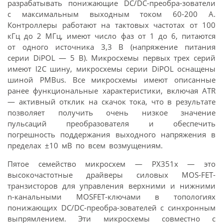
разрабатывать понижающие DC/DC-преобра-зователи
с максимальным выходным током 60-200 А.
Контроллеры работают на тактовых частотах от 100
кГц до 2 МГц, имеют число фаз от 1 до 6, питаются
от одного источника 3,3 В (напряжение питания
серии DiPOL — 5 В). Микросхемы первых трех серий
имеют I2C шину, микросхемы серии DiPOL оснащены
шиной PMBus. Все микросхемы имеют описанные
ранее функциональные характеристики, включая ATR
— активный отклик на скачок тока, что в результате
позволяет получить очень низкое значение
пульсаций преобразователя и обеспечить
погрешность поддержания выходного напряжения в
пределах ±10 мВ по всем возмущениям.
Пятое семейство микросхем — PX351x — это
высокочастотные драйверы силовых MOS-FET-
транзисторов для управления верхними и нижними
n-канальными MOSFET-ключами в топологиях
понижающих DC/DC-преобра-зователей с синхронным
выпрямлением. Эти микросхемы совместно с