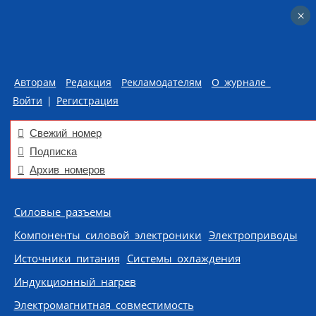
×
×
Авторам
Редакция
Рекламодателям
О журнале
Войти
|
Регистрация
Свежий номер
Подписка
Архив номеров
Skip to content
Силовые разъемы
Компоненты силовой электроники
Электроприводы
Источники питания
Системы охлаждения
Индукционный нагрев
Электромагнитная совместимость