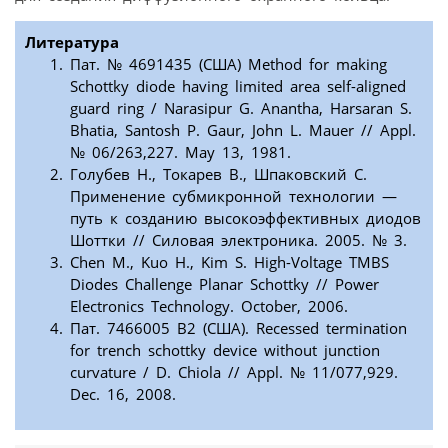
Литература
Пат. № 4691435 (США) Method for making
Schottky diode having limited area self-aligned
guard ring / Narasipur G. Anantha, Harsaran S.
Bhatia, Santosh P. Gaur, John L. Mauer // Appl.
№ 06/263,227. May 13, 1981.
Голубев Н., Токарев В., Шпаковский С.
Применение субмикронной технологии —
путь к созданию высокоэффективных диодов
Шоттки // Силовая электроника. 2005. № 3.
Chen M., Kuo H., Kim S. High-Voltage TMBS
Diodes Challenge Planar Schottky // Power
Electronics Technology. October, 2006.
Пат. 7466005 В2 (США). Recessed termination
for trench schottky device without junction
curvature / D. Chiola // Appl. № 11/077,929.
Dec. 16, 2008.