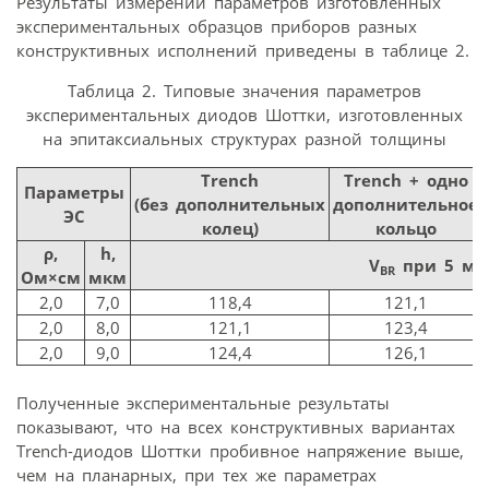
Результаты измерений параметров изготовленных
экспериментальных образцов приборов разных
конструктивных исполнений приведены в таблице 2.
Таблица 2. Типовые значения параметров
экспериментальных диодов Шоттки, изготовленных
на эпитаксиальных структурах разной толщины
Trench
Trench + одно
Параметры
(без дополнительных
дополнительное
ЭС
колец)
кольцо
ρ,
h,
V
при 5 мА,
BR
Ом×см
мкм
2,0
7,0
118,4
121,1
2,0
8,0
121,1
123,4
2,0
9,0
124,4
126,1
Полученные экспериментальные результаты
показывают, что на всех конструктивных вариантах
Trench-диодов Шоттки пробивное напряжение выше,
чем на планарных, при тех же параметрах