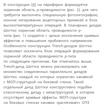
В конструкции [
4
] на периферии формируется
охранная область
р
-проводимости (рис. 2), для чего
требуется выполнять специальную фотолитографию,
ионное легирование акцепторных примесей и блок
высокотемпературных операций. В планарных диодах
Шоттки охранная область проводимости
р
-
типа (рис. 1) создается с целью исключения краевых
эффектов и повышения пробивного напряжения.
Особенности конструкции Trench-диодов Шоттки
позволяют исключить блок операций формирования
охранной области проводимости
р
-типа
по следующим причинам. Как отмечалось выше,
Trench-диод Шоттки можно рассматривать как
множество соединенных параллельно диодов
Шоттки, каждый из которых ограничен канавкой
с МОП-структурой на боковой стенке. Такой
отдельный диод Шоттки конструктивно подобен
классическому диоду с мезаструктурой, в котором
отсутствуют краевые эффекты. МОП-структура
на боковых стенках канавок «растягивает» ОПЗ