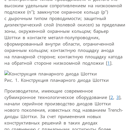
высоким удельным сопротивлением на низкоомной
+
+
подложке (n
); замкнутое охранное кольцо (p
)
с дырочным типом проводимости; защитный
диэлектрический слой (полевой окисел) за пределами
зоны, окруженной охранным кольцом; барьер
Шоттки в контакте металл-полупроводник,
сформированный внутри области, ограниченной
охранным кольцом; контактную площадку анода
на планарной стороне; контактную площадку катода
на обратной стороне низкоомной подложки [
1
].
Рис. 1. Конструкция планарного диода Шоттки
Производители, имеющие современное
субмикронное технологическое оборудование [
2
,
3
],
начали серийное производство диодов Шоттки
нового поколения, известных под названием Trench-
диоды Шоттки. За счет применения новых
конструктивных решений в таких диодах
по сравнению с планарными достигнуты более