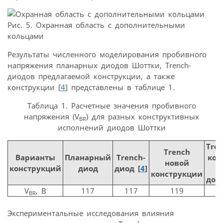
Рис. 5. Охранная область с дополнительными
кольцами
Результаты численного моделирования пробивного
напряжения планарных диодов Шоттки, Trench-
диодов предлагаемой конструкции, а также
конструкции [
4
] представлены в таблице 1.
Таблица 1. Расчетные значения пробивного
напряжения (V
) для разных конструктивных
BR
исполнений диодов Шоттки
Tre
Trench
Варианты
Планарный
Trench-
кон
новой
конструкций
диод
диод [
4
]
с
конструкции
доп
V
, В
117
117
119
BR
Экспериментальные исследования влияния