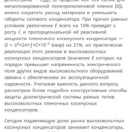
макс.
металлизированной полипропиленовой пленки [6]),
можно сократить расход материала и уменьшить
габариты силового конденсатора. При прочих равных
условиях увеличение
Е
всего на 10% приведет к
росту
С
и пропорциональной ей реактивной
мощности пленочного косинусного конденсатора —
2
–3
Q
=
U
×2π×ƒ×
C
×10
(квар) на 21%, но практическая
реализация этого режима в высоковольтных
косинусных конденсаторов (значение
Е
которых на
порядок превышает напряженность электрического
поля других видов высоковольтного оборудования)
связана с обеспечением их эксплуатационной
надежности. Учитывая важность данного вопроса,
рассмотрим более подробно конструктивные способы
защиты диэлектрической системы разных типов
высоковольтных пленочных косинусных
конденсаторов.
Сегодня подавляющую долю рынка высоковольтных
косинусных конденсаторов занимают конденсаторы,