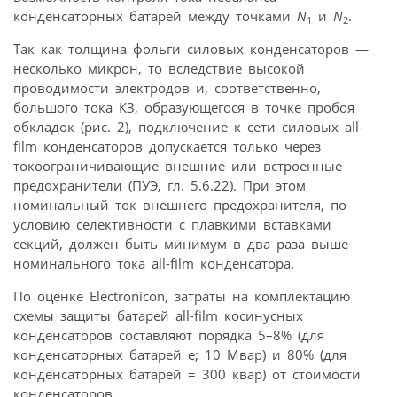
конденсаторных батарей между точками
N
и
N
.
1
2
Так как толщина фольги силовых конденсаторов —
несколько микрон, то вследствие высокой
проводимости электродов и, соответственно,
большого тока КЗ, образующегося в точке пробоя
обкладок (рис. 2), подключение к сети силовых all-
film конденсаторов допускается только через
токоограничивающие внешние или встроенные
предохранители (ПУЭ, гл. 5.6.22). При этом
номинальный ток внешнего предохранителя, по
условию селективности с плавкими вставками
секций, должен быть минимум в два раза выше
номинального тока all-film конденсатора.
По оценке Electronicon, затраты на комплектацию
схемы защиты батарей all-film косинусных
конденсаторов составляют порядка 5–8% (для
конденсаторных батарей e; 10 Мвар) и 80% (для
конденсаторных батарей = 300 квар) от стоимости
конденсаторов.