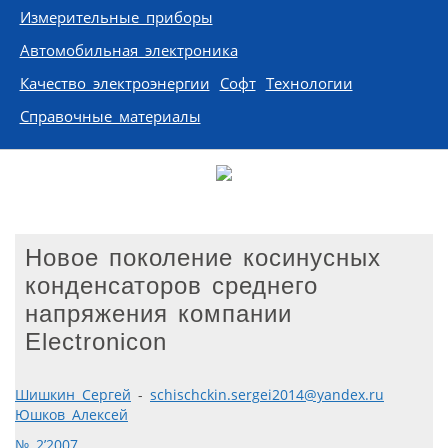
Измерительные приборы
Автомобильная электроника
Качество электроэнергии
Софт
Технологии
Справочные материалы
Новое поколение косинусных
конденсаторов среднего
напряжения компании
Electronicon
Шишкин Сергей
-
schischckin.sergei2014@yandex.ru
Юшков Алексей
№ 2’2007