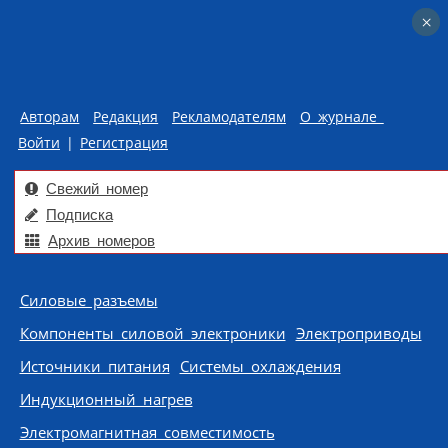
×
×
Авторам
Редакция
Рекламодателям
О журнале
Войти
|
Регистрация
Свежий номер
Подписка
Архив номеров
Skip to content
Силовые разъемы
Компоненты силовой электроники
Электроприводы
Источники питания
Системы охлаждения
Индукционный нагрев
Электромагнитная совместимость