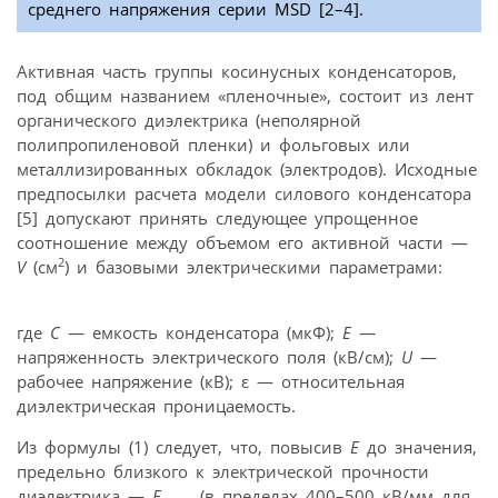
среднего напряжения серии MSD [2–4].
Активная часть группы косинусных конденсаторов,
под общим названием «пленочные», состоит из лент
органического диэлектрика (неполярной
полипропиленовой пленки) и фольговых или
металлизированных обкладок (электродов). Исходные
предпосылки расчета модели силового конденсатора
[5] допускают принять следующее упрощенное
соотношение между объемом его активной части —
2
V
(см
) и базовыми электрическими параметрами:
где
С
— емкость конденсатора (мкФ);
Е
—
напряженность электрического поля (кВ/см);
U
—
рабочее напряжение (кВ); ε — относительная
диэлектрическая проницаемость.
Из формулы (1) следует, что, повысив
Е
до значения,
предельно близкого к электрической прочности
диэлектрика —
Е
(в пределах 400–500 кВ/мм для