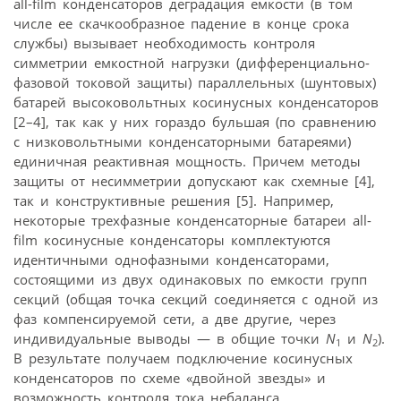
all-film конденсаторов деградация емкости (в том
числе ее скачкообразное падение в конце срока
службы) вызывает необходимость контроля
симметрии емкостной нагрузки (дифференциально-
фазовой токовой защиты) параллельных (шунтовых)
батарей высоковольтных косинусных конденсаторов
[2–4], так как у них гораздо бульшая (по сравнению
с низковольтными конденсаторными батареями)
единичная реактивная мощность. Причем методы
защиты от несимметрии допускают как схемные [4],
так и конструктивные решения [5]. Например,
некоторые трехфазные конденсаторные батареи all-
film косинусные конденсаторы комплектуются
идентичными однофазными конденсаторами,
состоящими из двух одинаковых по емкости групп
секций (общая точка секций соединяется с одной из
фаз компенсируемой сети, а две другие, через
индивидуальные выводы — в общие точки
N
и
N
).
1
2
В результате получаем подключение косинусных
конденсаторов по схеме «двойной звезды» и
возможность контроля тока небаланса