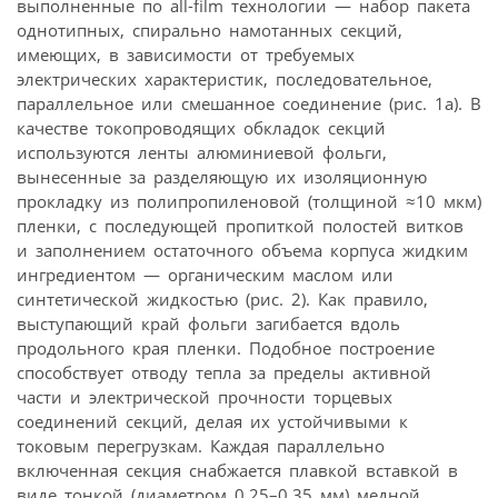
выполненные по all-film технологии — набор пакета
однотипных, спирально намотанных секций,
имеющих, в зависимости от требуемых
электрических характеристик, последовательное,
параллельное или смешанное соединение (рис. 1а). В
качестве токопроводящих обкладок секций
используются ленты алюминиевой фольги,
вынесенные за разделяющую их изоляционную
прокладку из полипропиленовой (толщиной ≈10 мкм)
пленки, с последующей пропиткой полостей витков
и заполнением остаточного объема корпуса жидким
ингредиентом — органическим маслом или
синтетической жидкостью (рис. 2). Как правило,
выступающий край фольги загибается вдоль
продольного края пленки. Подобное построение
способствует отводу тепла за пределы активной
части и электрической прочности торцевых
соединений секций, делая их устойчивыми к
токовым перегрузкам. Каждая параллельно
включенная секция снабжается плавкой вставкой в
виде тонкой (диаметром 0,25–0,35 мм) медной