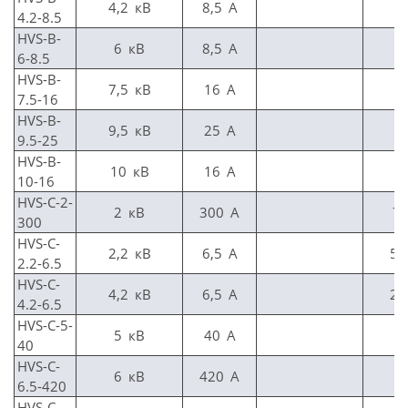
4,2 кВ
8,5 A
5
4.2-8.5
HVS-B-
6 кВ
8,5 A
3
6-8.5
HVS-B-
7,5 кВ
16 A
1
7.5-16
HVS-B-
9,5 кВ
25 A
6
9.5-25
HVS-B-
10 кВ
16 A
7
10-16
HVS-C-2-
2 кВ
300 А
7,
300
HVS-C-
2,2 кВ
6,5 А
50
2.2-6.5
HVS-C-
4,2 кВ
6,5 А
25
4.2-6.5
HVS-C-5-
5 кВ
40 А
7
40
HVS-C-
6 кВ
420 А
8
6.5-420
HVS-C-