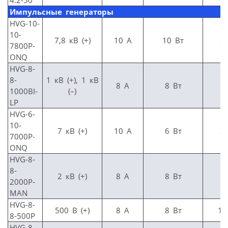
Импульсные генераторы
HVG-10-
10-
7,8 кВ (+)
10 А
10 Вт
6
7800P-
ONQ
HVG-8-
8-
1 кВ (+), 1 кВ
8 А
8 Вт
6
1000BI-
(–)
LP
HVG-6-
10-
7 кВ (+)
10 А
6 Вт
2
7000P-
ONQ
HVG-8-
8-
2 кВ (+)
8 А
8 Вт
1
2000P-
MAN
HVG-8-
500 В (+)
8 А
8 Вт
10
8-500P
HVG-8-