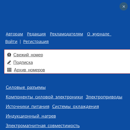
×
×
Авторам
Редакция
Рекламодателям
О журнале
Войти
|
Регистрация
Свежий номер
Подписка
Архив номеров
Skip to content
Силовые разъемы
Компоненты силовой электроники
Электроприводы
Источники питания
Системы охлаждения
Индукционный нагрев
Электромагнитная совместимость