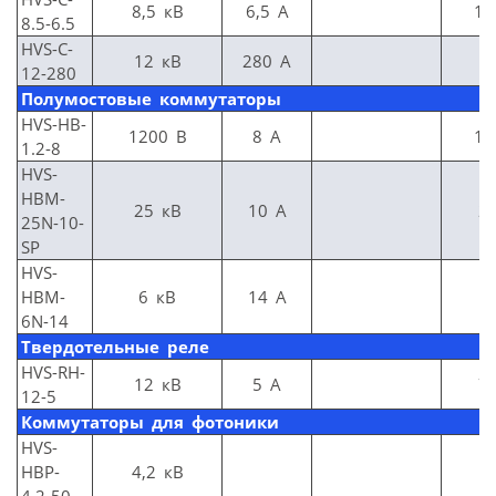
8,5 кВ
6,5 А
13
8.5-6.5
HVS-C-
12 кВ
280 А
4
12-280
Полумостовые коммутаторы
HVS-HB-
1200 В
8 А
10
1.2-8
HVS-
HBM-
25 кВ
10 А
2
25N-10-
SP
HVS-
HBM-
6 кВ
14 А
1
6N-14
Твердотельные реле
HVS-RH-
12 кВ
5 А
7
12-5
Коммутаторы для фотоники
HVS-
HBP-
4,2 кВ
5
4.2-50