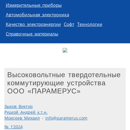
Измерительные приборы
Автомобильная электроника
Качество электроэнергии
Софт
Технологии
Справочные материалы
Высоковольтные твердотельные
коммутирующие устройства
ООО «ПАРАМЕРУС»
Зыков Виктор
Руцкой Андрей к.т.н.
Моисеев Михаил
-
info@paramerus.com
№ 1’2024