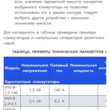
если значение паразитной емкости конкретно
выбранного коммутатора не позволяет
использовать его в вашем контуре, следует
выбрать другое устройство с меньшим
значением емкости.
Для наглядности в таблице приведены примеры
коммутаторов и импульсных генераторов различных
серий.
ТАБЛИЦА. ПРИМЕРЫ ТЕХНИЧЕСКИХ ПАРАМЕТРОВ К
Ча
Номинальное
Пиковый
Номинальная
Модель
непр
напряжение
ток
мощность
ра
Однотактные коммутаторы
HVS-B-
1,5 кВ
140 A
2
1.5-140
HVS-B-
2,4 кВ
6,5 A
11
2.4-6.5
HVS-B-