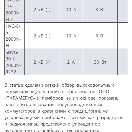
10-
2 кВ (–)
10 А
8 Вт
1
2000N-
EL2
HVG-8-
5-
2 кВ (–)
10 А
8 Вт
5
2000N-
EL
SHVG-
30-2-
2 кВ (–)
2 А
30 Вт
1
2000N-
R232
В статье сделан краткий обзор высоковольтных
коммутирующих устройств производства ООО
«ПАРАМЕРУС» и приборов на их основе, показаны
плюсы использования полупроводниковых
коммутаторов в сравнении с традиционными
устаревающими приборами, такими как разрядники
и радиолампы, представлено упрощенное
руководство по подбору и тестированию.