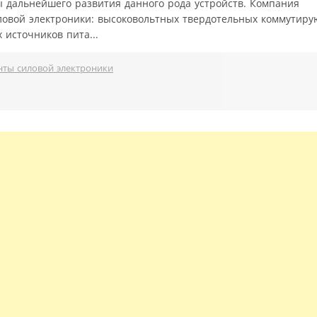
 дальнейшего развития данного рода устройств. Компания
ловой электроники: высоковольтных твердотельных коммутиру
 источников пита...
ты силовой электроники