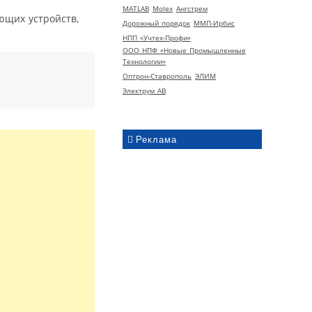
MATLAB
Molex
Ангстрем
ющих устройств,
Дорожный порядок
ММП-Ирбис
НПП «Учтех-Профи»
ООО НПФ «Новые Промышленные
Технологии»
Оптрон-Ставрополь
ЭЛИМ
Электрум АВ
Реклама