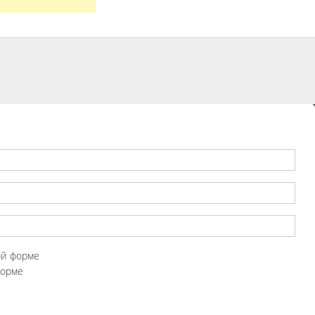
ой форме
форме