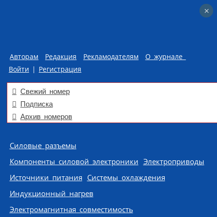
×
×
Авторам
Редакция
Рекламодателям
О журнале
Войти
|
Регистрация
Свежий номер
Подписка
Архив номеров
Skip to content
Силовые разъемы
Компоненты силовой электроники
Электроприводы
Источники питания
Системы охлаждения
Индукционный нагрев
Электромагнитная совместимость