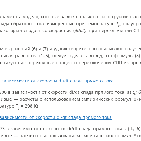
араметры модели, которые зависят только от конструктивных 
пада обратного тока, измеренные при температуре
T
полупро
j0
, который спадает со скоростью (
di
/
dt
)
при переключении СПП
0
ем выражений (6) и (7) и удовлетворительно описывают получ
тывая равенства (1–5), следует сделать вывод, что формулы (8)
теризующие переходные процессы переключения СПП из пров
 в зависимости от скорости di/dt спада прямого тока: а) t
; б
s
е кривые — расчеты с использованием эмпирических формул (8) 
ратуре T
= 298 К)
j
в зависимости от скорости di/dt спада прямого тока: а) t
; б)
s
е кривые — расчеты с использованием эмпирических формул (8) 