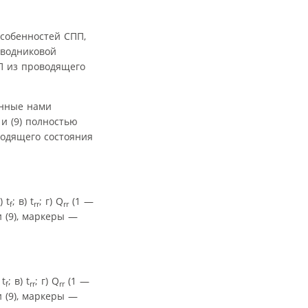
особенностей СПП,
водниковой
 из проводящего
енные нами
 и (9) полностью
одящего состояния
) t
; в) t
; г) Q
(1 —
f
rr
rr
и (9), маркеры —
 t
; в) t
; г) Q
(1 —
f
rr
rr
и (9), маркеры —