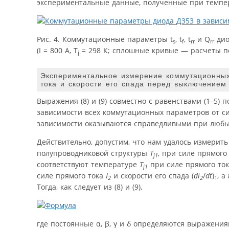
экспериментальные данные, полученные при темпе
Рис. 4. Коммутационные параметры t
, t
, t
и Q
дио
s
f
rr
rr
(I = 800 А, T
= 298 К; сплошные кривые — расчеты по
j
Экспериментальное измерение коммутационных
тока и скорости его спада перед выключением
Выражения (8) и (9) совместно с равенствами (1–5)
зависимости всех коммутационных параметров от силы
зависимости оказываются справедливыми при любы
Действительно, допустим, что нам удалось измерит
полупроводниковой структуры
T
, при силе прямого
j1
соответствуют температуре
T
при силе прямого то
j1
силе прямого тока
I
и скорости его спада (
di
/
dt
)
, а
2
2
1
Тогда, как следует из (8) и (9),
где постоянные α, β, γ и δ определяются выражениями: (