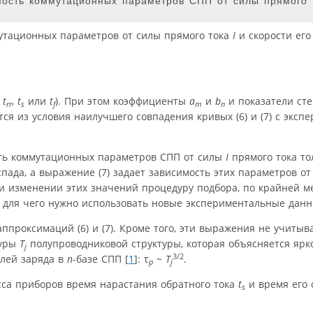
ость коммутационных параметров СПП от силы прямого т
утационных параметров от силы прямого тока
I
и скорости его
,
t
,
t
или
t
). При этом коэффициенты
a
и
b
и показатели ст
rr
s
f
m
n
ются из условия наилучшего совпадения кривых (6) и (7) с экс
сть коммутационных параметров СПП от силы
I
прямого тока то
спада, а выражение (7) задает зависимость этих параметров о
и изменении этих значений процедуру подбора, по крайней м
о, для чего нужно использовать новые экспериментальные данн
ппроксимаций (6) и (7). Кроме того, эти выражения не учиты
туры
T
полупроводниковой структуры, которая объясняется яр
j
3/2
лей заряда в
n
-базе СПП [
1
]: τ
~
T
.
p
j
сса приборов время нарастания обратного тока
t
и время его
s