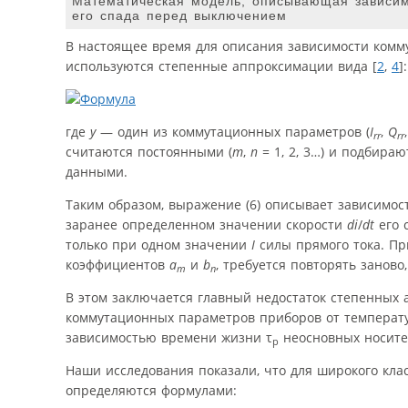
Математическая модель, описывающая зависим
его спада перед выключением
В настоящее время для описания зависимости комм
используются степенные аппроксимации вида [
2
,
4
]:
где
y
— один из коммутационных параметров (
I
,
Q
rr
rr
считаются постоянными (
m
,
n
= 1, 2, 3…) и подбира
данными.
Таким образом, выражение (6) описывает зависимо
заранее определенном значении скорости
di
/
dt
его 
только при одном значении
I
силы прямого тока. Пр
коэффициентов
a
и
b
, требуется повторять занов
m
n
В этом заключается главный недостаток степенных а
коммутационных параметров приборов от темпера
зависимостью времени жизни τ
неосновных носите
p
Наши исследования показали, что для широкого кла
определяются формулами: