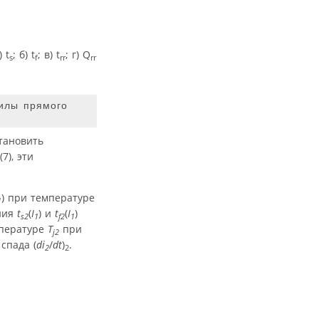
 t
; б) t
; в) t
; г) Q
s
f
rr
rr
илы прямого
тановить
7), эти
) при температуре
1
ния
t
(
I
) и
t
(
I
)
s2
1
f2
1
пературе
T
при
j2
спада (
di
/
dt
)
.
2
2