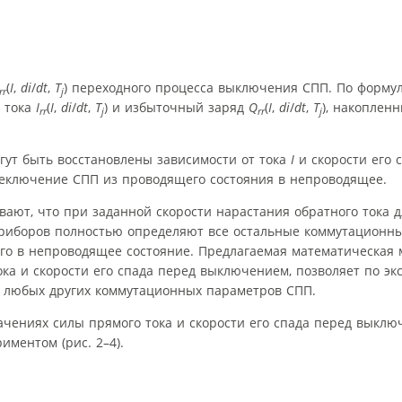
(
I
,
di
/
dt
,
T
) переходного процесса выключения СПП. По формулам
rr
j
 тока
I
(
I
,
di
/
dt
,
T
) и избыточный заряд
Q
(
I
,
di
/
dt
,
T
), накоплен
rr
j
rr
j
гут быть восстановлены зависимости от тока
I
и скорости его 
еключение СПП из проводящего состояния в непроводящее.
ают, что при заданной скорости нарастания обратного тока 
риборов полностью определяют все остальные коммутационн
 в непроводящее состояние. Предлагаемая математическая мод
ока и скорости его спада перед выключением, позволяет по э
 любых других коммутационных параметров СПП.
чениях силы прямого тока и скорости его спада перед выкл
иментом (рис. 2–4).