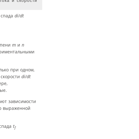
ока и скорости
 спада
di
/
dt
епени
m
и
n
периментальными
лько при одном,
т скорости
di
/
dt
ере,
ые.
вают зависимости
ко выраженной
 спада
t
f