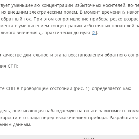
ствует уменьшению концентрации избыточных носителей, во-пе
са их внешним электрическим полем. В момент времени
t
накоп
s
 обратный ток. При этом сопротивление прибора резко возраст
омента с уменьшением концентрации избыточных носителей з
мального значения
I
практически до нуля [
2
]:
rr
 качестве длительности этапа восстановления обратного сопро
ния СПП:
е СПП в проводящем состоянии (рис. 1), определяется как:
одель, описывающая наблюдаемую на опыте зависимость ком
скорости его спада перед выключением прибора. Разработаны
льным данным.