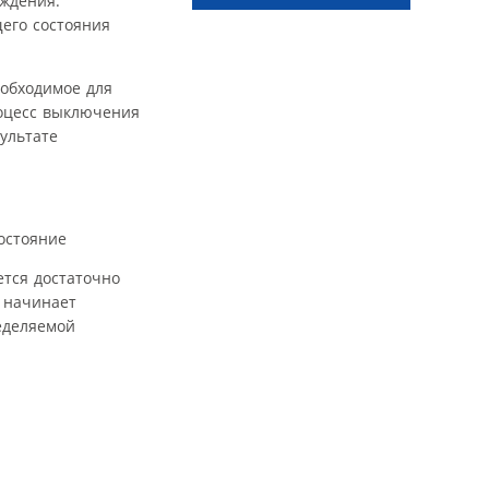
аждения.
его состояния
еобходимое для
роцесс выключения
зультате
остояние
ется достаточно
 начинает
еделяемой