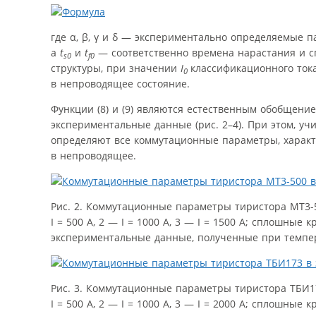
где α, β, γ и δ — экспериментально определяемые п
а
t
и
t
— соответственно времена нарастания и с
s0
f0
структуры, при значении
I
классификационного тока
0
в непроводящее состояние.
Функции (8) и (9) являются естественным обобщени
экспериментальные данные (рис. 2–4). При этом, учи
определяют все коммутационные параметры, харак
в непроводящее.
Рис. 2. Коммутационные параметры тиристора МТ3-500
I = 500 А, 2 — I = 1000 А, 3 — I = 1500 А; сплошны
экспериментальные данные, полученные при темпе
Рис. 3. Коммутационные параметры тиристора ТБИ173 
I = 500 А, 2 — I = 1000 А, 3 — I = 2000 А; сплошны