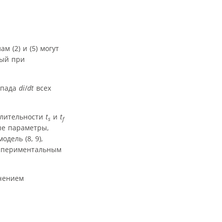
 (2) и (5) могут
ный при
спада
di
/
dt
всех
длительности
t
и
t
s
f
ые параметры,
ель (8, 9),
кспериментальным
ючением