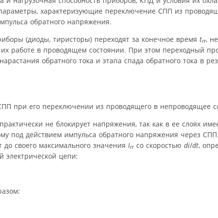
а и нагрузочная способность приборов, КПД и условия их охл
параметры, характеризующие переключение СПП из проводящ
мпульса обратного напряжения.
приборы (диоды, тиристоры) переходят за конечное время
t
, н
rr
и их работе в проводящем состоянии. При этом переходный п
 нарастания обратного тока и этапа спада обратного тока в ре
 СПП при его переключении из проводящего в непроводящее с
рактически не блокирует напряжения, так как в ее слоях име
ому под действием импульса обратного напряжения через СПП
т до своего максимального значения
I
со скоростью
di
/
dt
, опр
rr
 электрической цепи:
разом: