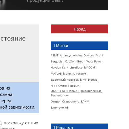
остояние
Метки
AEMT
Amantys
Analog Devices
Asahi
Bergquist
CapXon
Green Watt Power
Haydon Kerk
Littelfuse
MACOM
MATLAB
Molex
Ангстрем
Дорожный порядок
ММП-Ирбис
НПП «Учтех-Профи»
ов из
ООО НПФ «Новые Промышленные
ложена
Технологии»
 перед
Оптрон-Ставрополь
ЭЛИМ
ной зависимости.
Электрум АВ
 поскольку от них
Реклама