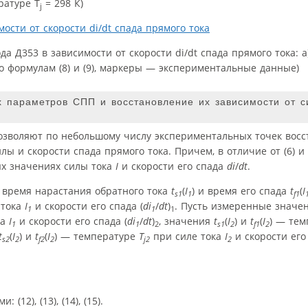
ратуре T
= 298 К)
j
да Д353 в зависимости от скорости di/dt спада прямого тока: а)
 формулам (8) и (9), маркеры — экспериментальные данные)
 параметров СПП и восстановление их зависимости от с
 позволяют по небольшому числу экспериментальных точек восс
 и скорости спада прямого тока. Причем, в отличие от (6) и (
х значениях силы тока
I
и скорости его спада
di
/
dt
.
ь время нарастания обратного тока
t
(
I
) и время его спада
t
(
I
s1
1
f1
 тока
I
и скорости его спада (
di
/
dt
)
. Пусть измеренные значе
1
1
1
ка
I
и скорости его спада (
di
/
dt
)
, значения
t
(
I
) и
t
(
I
) — тем
1
1
2
s1
2
f1
2
t
(
I
) и
t
(
I
) — температуре
T
при силе тока
I
и скорости его 
s2
2
f2
2
j2
2
12), (13), (14), (15).