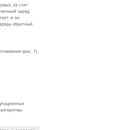
рвых, за счет
ленный заряд
ает, и он
аряда обратный
тивления (рис. 1).
мутационных
 алгоритмы