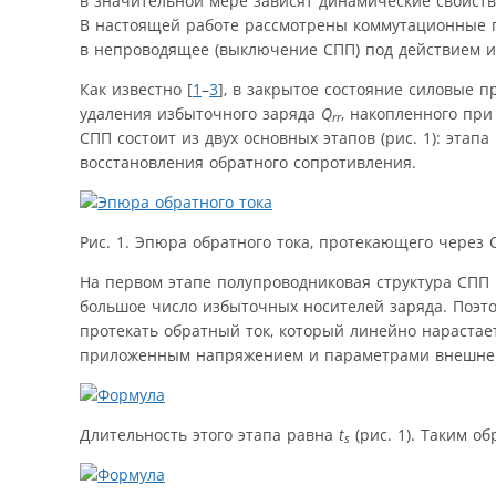
в значительной мере зависят динамические свойств
В настоящей работе рассмотрены коммутационные 
в непроводящее (выключение СПП) под действием и
Как известно [
1
–
3
], в закрытое состояние силовые 
удаления избыточного заряда
Q
, накопленного пр
rr
СПП состоит из двух основных этапов (рис. 1): этапа
восстановления обратного сопротивления.
Рис. 1. Эпюра обратного тока, протекающего через
На первом этапе полупроводниковая структура СПП п
большое число избыточных носителей заряда. Поэт
протекать обратный ток, который линейно нарастае
приложенным напряжением и параметрами внешней
Длительность этого этапа равна
t
(рис. 1). Таким об
s