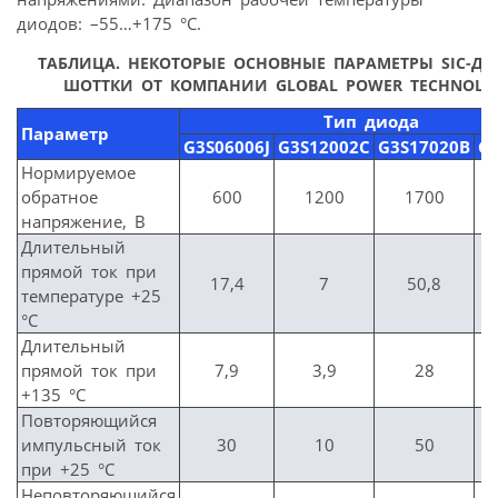
диодов: –55…+175 °C.
ТАБЛИЦА. НЕКОТОРЫЕ ОСНОВНЫЕ ПАРАМЕТРЫ SIC-Д
ШОТТКИ ОТ КОМПАНИИ GLOBAL POWER TECHNOLO
Тип диода
Параметр
G3S06006J
G3S12002C
G3S17020B
G
Нормируемое
обратное
600
1200
1700
напряжение, В
Длительный
прямой ток при
17,4
7
50,8
температуре +25
°С
Длительный
прямой ток при
7,9
3,9
28
+135 °С
Повторяющийся
импульсный ток
30
10
50
при +25 °С
Неповторяющийся