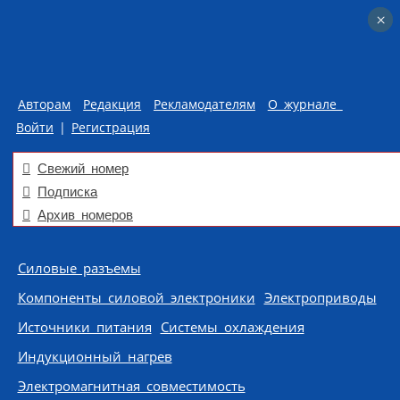
×
×
Авторам
Редакция
Рекламодателям
О журнале
Войти
|
Регистрация
Свежий номер
Подписка
Архив номеров
Skip to content
Силовые разъемы
Компоненты силовой электроники
Электроприводы
Источники питания
Системы охлаждения
Индукционный нагрев
Электромагнитная совместимость