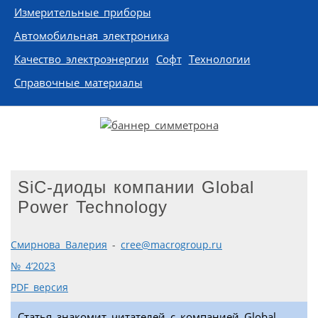
Измерительные приборы
Автомобильная электроника
Качество электроэнергии
Софт
Технологии
Справочные материалы
SiC-диоды компании Global
Power Technology
Смирнова Валерия
-
cree@macrogroup.ru
№ 4’2023
PDF версия
Статья знакомит читателей с компанией Global