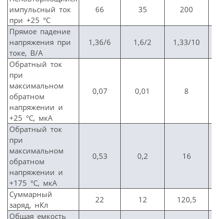
импульсный ток
66
35
200
при +25 °С
Прямое падение
напряжения при
1,36/6
1,6/2
1,33/10
токе, В/А
Обратный ток
при
максимальном
0,07
0,01
8
обратном
напряжении и
+25 °С, мкА
Обратный ток
при
максимальном
0,53
0,2
16
обратном
напряжении и
+175 °С, мкА
Суммарный
22
12
120,5
заряд, нКл
Общая емкость