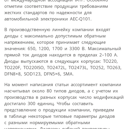
отметим соответствие продукции требованиям
жестких стандартов по надежности для
автомобильной электроники AEC-Q101.
В производственную линейку компании входят
диоды с максимально допустимым обратным
напряжением, которое принимает следующие
значения: 650, 1200, 1700 и 3300 В. Максимальный
прямой ток диодов находится в пределах 2–100 А.
Диоды выпускаются в следующих корпусах: ТО220,
ТО220F, TO220ISO, TO2472L, TO2473L, TO252, TO263,
DFN8×8, SOD123, DFN5×6, SMA.
На момент написания статьи ассортимент компании
насчитывал около 80 типов диодов, а с учетом их
производства в разных корпусах число модификаций
достигало 300 единиц. Чтобы составить
представление о продукции компании, приведем
в таблице некоторые типовые параметры диодов
с разными нормируемыми обратными
напряжениями. Диапазон рабочей температуры