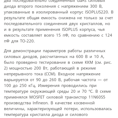
два последовательно соединенных GaAs силовых
диода второго поколения с напряжением 300 В,
упакованные в изолированный корпус ISOPLUS220. В
результате общая емкость снижена не только за счет
последовательного соединения двух кристаллов, но
и в результате применения ISOPLUS корпуса, чья
емкость составляет всего 15 пФ, по сравнению с 124
пФ для TO-220.
Для демонстрации параметров работы различных
силовых диодов, рассчитанных на 600 В и 10 А,
было проведено тестирование в схеме ККМ (см. рис.
2) мощностью 200 Вт, работающей в режиме
непрерывного тока (CCM). Входное напряжение
варьируется от 90 до 260 В, рабочая частота — от
100 до 250 кГц. Измерения проводились при
температуре окружающей среды 20 и 70 °С. В схеме
применялся MOSFET силовой транзистор 11N60S5
производства Infineon. В качестве косвенной
величины, характеризующей потери, использовалась
температура кристалла диода и силового