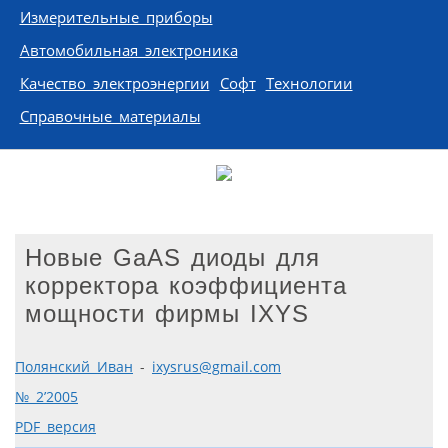
Измерительные приборы
Автомобильная электроника
Качество электроэнергии
Софт
Технологии
Справочные материалы
Новые GaAS диоды для
корректора коэффициента
мощности фирмы IXYS
Полянский Иван
-
ixysrus@gmail.com
№ 2’2005
PDF версия