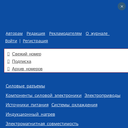
×
×
Авторам
Редакция
Рекламодателям
О журнале
Войти
|
Регистрация
Свежий номер
Подписка
Архив номеров
Skip to content
Силовые разъемы
Компоненты силовой электроники
Электроприводы
Источники питания
Системы охлаждения
Индукционный нагрев
Электромагнитная совместимость