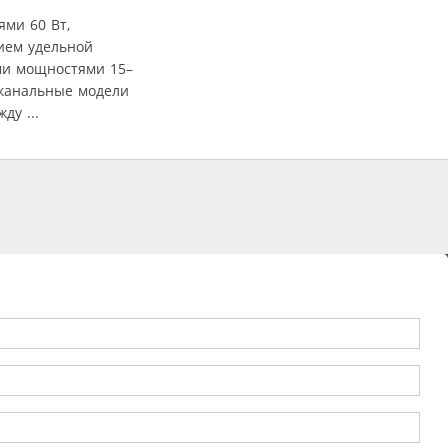
ми 60 Вт,
ием удельной
ми мощностями 15–
оканальные модели
ду ...