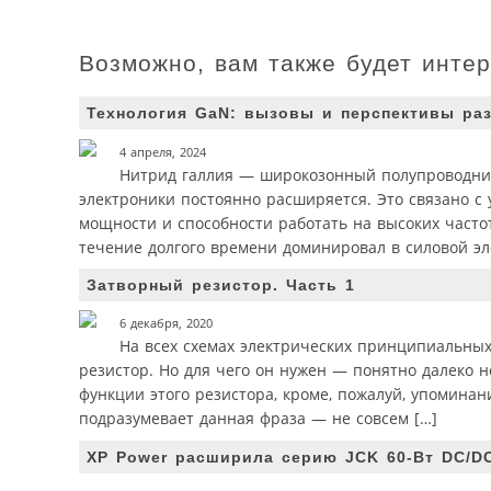
Возможно, вам также будет инте
Технология GaN: вызовы и перспективы ра
4 апреля, 2024
Нитрид галлия — широкозонный полупроводник
электроники постоянно расширяется. Это связано с
мощности и способности работать на высоких част
течение долгого времени доминировал в силовой эле
Затворный резистор. Часть 1
6 декабря, 2020
На всех схемах электрических принципиальных,
резистор. Но для чего он нужен — понятно далеко н
функции этого резистора, кроме, пожалуй, упоминан
подразумевает данная фраза — не совсем […]
XP Power расширила серию JCK 60-Вт DC/D