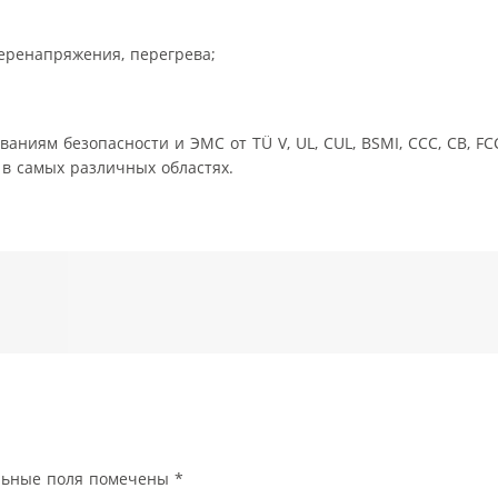
перенапряжения, перегрева;
ниям безопасности и ЭМС от TÜ V, UL, CUL, BSMI, CCC, CB, FCC
в самых различных областях.
льные поля помечены
*