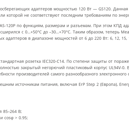
госберегающих адаптеров мощностью 120 Вт — GS120. Данная
ли которой не соответствуют последним требованиям по энер
AS-120P по функциям, размерам и разъемам. При этом КПД ад
асширился с 0…+50°С до –30…+70°С. Таким образом, теперь Mea
даптеров в диапазоне мощностей от 6 до 220 Вт: 6, 12, 15, 18,
стандартная розетка IEC320-C14. По степени защиты от пораж
 полностью закрытый негорючий пластиковый корпус UL94V-0.
бности производителей самого разнообразного электронного 
шним источникам питания, включая ErP Step 2 (Европа), Energy
 85–264 В;
 cosφ > 0.95;