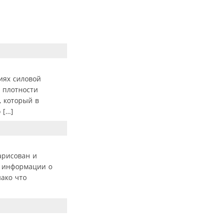
иях силовой
 плотности
, который в
 […]
арисован и
т информации о
нако что