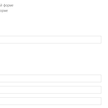
ой форме
форме