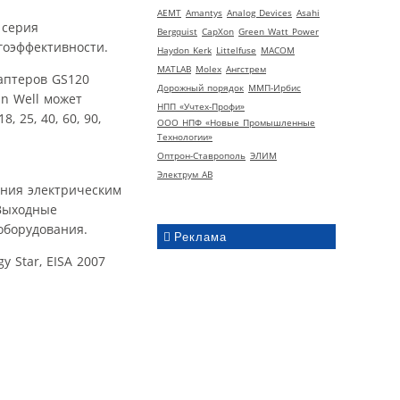
AEMT
Amantys
Analog Devices
Asahi
 серия
Bergquist
CapXon
Green Watt Power
гоэффективности.
Haydon Kerk
Littelfuse
MACOM
MATLAB
Molex
Ангстрем
аптеров GS120
Дорожный порядок
ММП-Ирбис
n Well может
НПП «Учтех-Профи»
 25, 40, 60, 90,
ООО НПФ «Новые Промышленные
Технологии»
Оптрон-Ставрополь
ЭЛИМ
Электрум АВ
ения электрическим
 Выходные
оборудования.
Реклама
 Star, EISA 2007