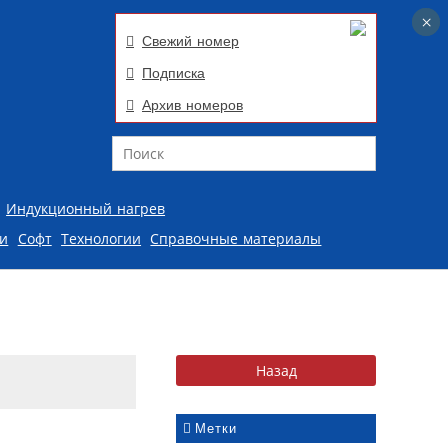
×
×
Свежий номер
Подписка
Архив номеров
Поиск
Индукционный нагрев
ии
Софт
Технологии
Справочные материалы
Метки