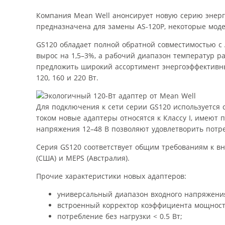
Компания Mean Well анонсирует новую серию энер
предназначена для замены AS-120P, некоторые моде
GS120 обладает полной обратной совместимостью с 
вырос на 1,5–3%, а рабочий диапазон температур р
предложить широкий ассортимент энергоэффективных а
120, 160 и 220 Вт.
Для подключения к сети серии GS120 используется 
током новые адаптеры относятся к Классу I, имеют
напряжения 12–48 В позволяют удовлетворить потре
Серия GS120 соответствует общим требованиям к вне
(США) и MEPS (Австралия).
Прочие характеристики новых адаптеров:
универсальный диапазон входного напряжения
встроенный корректор коэффициента мощности
потребление без нагрузки < 0.5 Вт;