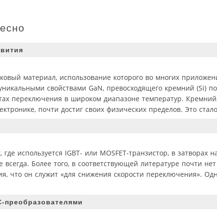
ресно
звития
овый материал, использование которого во многих приложен
 уникальными свойствами GaN, превосходящего кремний (Si) по
отах переключения в широком диапазоне температур. Кремний
ктронике, почти достиг своих физических пределов. Это стало
 где используется IGBT- или MOSFET-транзистор, в затворах н
е всегда. Более того, в соответствующей литературе почти не
ия, что он служит «для снижения скорости переключения». Од
C-преобразователями