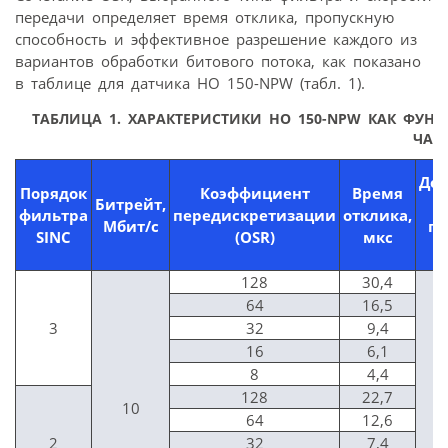
передачи определяет время отклика, пропускную
способность и эффективное разрешение каждого из
вариантов обработки битового потока, как показано
в таблице для датчика НО 150-NPW (табл. 1).
ТАБЛИЦА 1. ХАРАКТЕРИСТИКИ HO 150-NPW КАК ФУНКЦ
ЧАС
Дет
Порядок
Коэффициент
Время
Битрейт,
фильтра
передискретизации
отклика,
Мбит/с
по
SINC
(OSR)
мкс
128
30,4
64
16,5
3
32
9,4
16
6,1
8
4,4
128
22,7
10
64
12,6
2
32
7,4