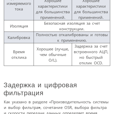
Хорошие
Хорошие
измеряемого
характеристики
характеристики
тока
для большинства
для большинства
применений.
применений.
Безопасная изоляция за счет
Изоляция
конструкции.
Полностью откалиброваны и готовы
Калибровка
к применению.
Задержка за счет
Хорошее (лучше,
Время
встроенного АЦП,
чем обычные
отклика
но быстрый
O/L).
отклик OCD.
Задержка и цифровая
фильтрация
Как указано в разделе «Производительность системы
и выбор фильтра
»
, сочетание OSR, выбора фильтра
и скорости передачи данных определяет время