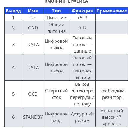
КМОП-ИНТЕРФЕЙСА
Вывод
Имя
Тип
Функция
Примечание
1
Uc
Питание
+5 В
Общий
2
GND
0 В
питания
Битовый
Цифровой
3
DATA
поток —
выход
данные
Битовый
Цифровой
поток —
4
DATA
выход
тактовая
частота
Выход
Открытый
детектора
Необходим
5
OCD
сток
перегрузки
резистор
по току
Активный
Цифровой
Дежурный
6
STANDBY
высокий
вход
режим
уровень