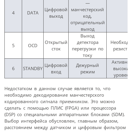
—
Цифровой
манчестерский
4
DATA
выход
код,
отрицательный
выход
Выход
Открытый
детектора
Необход
5
OCD
сток
перегрузки по
резисто
току
Активны
Цифровой
Дежурный
6
STANDBY
высоки
вход
режим
уровень
Недостатком в данном случае является то, что
необходимо декодирование манчестерского
кодированного сигнала приемником. Это можно
сделать с помощью ПЛИС (FPGA) или процессора
(DSP) со специальными аппаратными блоками (SDM).
Выбор интерфейса обусловлен, главным образом,
расстоянием между датчиком и цифровым фильтром