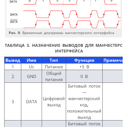
Рис. 9.
Временные диаграммы манчестерского интерфейса
ТАБЛИЦА 3. НАЗНАЧЕНИЕ ВЫВОДОВ ДЛЯ МАНЧЕСТЕРСК
ИНТЕРФЕЙСА
Вывод
Имя
Тип
Функция
Примечан
1
Uc
Питание
+5 В
Общий
2
GND
0 В
питания
Битовый поток
—
Цифровой
манчестерский
3
DATA
выход
код,
положительный
выход
Битовый поток