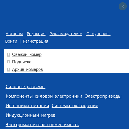
×
×
Авторам
Редакция
Рекламодателям
О журнале
Войти
|
Регистрация
Свежий номер
Подписка
Архив номеров
Skip to content
Силовые разъемы
Компоненты силовой электроники
Электроприводы
Источники питания
Системы охлаждения
Индукционный нагрев
Электромагнитная совместимость