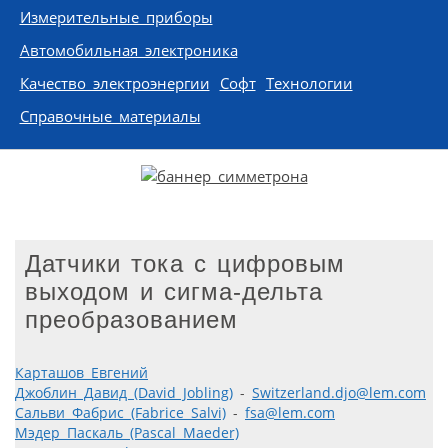
Измерительные приборы
Автомобильная электроника
Качество электроэнергии
Софт
Технологии
Справочные материалы
Датчики тока с цифровым
выходом и сигма-дельта
преобразованием
Карташов Евгений
Джоблин Давид (David Jobling)
-
Switzerland.djo@lem.com
Сальви Фабрис (Fabrice Salvi)
-
fsa@lem.com
Мэдер Паскаль (Pascal Maeder)