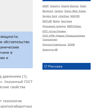
AEMT
Amantys
Analog Devices
Asahi
Bergquist
CapXon
Green Watt Power
Haydon Kerk
Littelfuse
MACOM
MATLAB
Molex
Ангстрем
Дорожный порядок
ММП-Ирбис
НПП «Учтех-Профи»
ООО НПФ «Новые Промышленные
 мощности,
Технологии»
е обстоятельство
Оптрон-Ставрополь
ЭЛИМ
ханическим
Электрум АВ
ичине в
ыми и
Реклама
 давлением [1].
». Указанный ГОСТ
ские свойства
т технология
 крупногабаритных