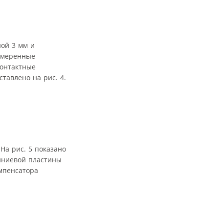
ой 3 мм и
измеренные
контактные
тавлено на рис. 4.
На рис. 5 показано
миниевой пластины
омпенсатора