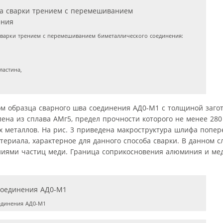
сварки трением с перемешиванием биметаллического соединения:
ластина,
ом образца сварного шва соединения АД0-М1 с толщиной загот
ена из сплава АМг5, предел прочности которого не менее 280 
металлов. На рис. 3 приведена макроструктура шлифа попер
ериала, характерное для данного способа сварки. В данном с
ниями частиц меди. Граница соприкосновения алюминия и ме
единения АД0-М1