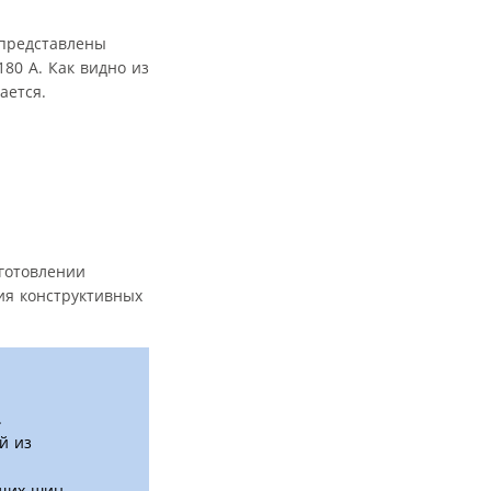
 представлены
80 А. Как видно из
ается.
готовлении
ия конструктивных
.
й из
ущих шин