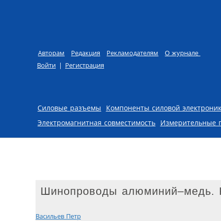
Авторам
Редакция
Рекламодателям
О журнале
Войти
|
Регистрация
Skip to content
Силовые разъемы
Компоненты силовой электрони
Электромагнитная совместимость
Измерительные 
Шинопроводы алюминий–медь. 
Васильев Петр