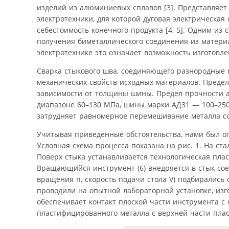
изделий из алюминиевых сплавов [3]. Представляет
электротехники, для которой дуговая электрическая
себестоимость конечного продукта [4, 5]. Одним из
получения биметаллического соединения из материа
электротехнике это означает возможность изготовл
Сварка стыкового шва, соединяющего разнородные 
механических свойств исходных материалов. Предел
зависимости от толщины шины. Предел прочности а
диапазоне 60–130 МПа, шины марки АД31 — 100–250 
затрудняет равномерное перемешивание металла со
Учитывая приведенные обстоятельства, нами был оп
Условная схема процесса показана на рис. 1. На ста
Поверх стыка устанавливается технологическая пла
Вращающийся инструмент (6) внедряется в стык сое
вращения n, скорость подачи стола V) подбирались
проводили на опытной лабораторной установке, изг
обеспечивает контакт плоской части инструмента с
пластифицированного металла с верхней части плас