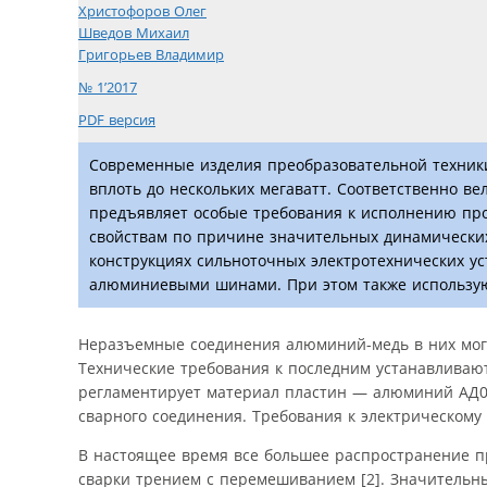
Христофоров Олег
Шведов Михаил
Григорьев Владимир
№ 1’2017
PDF версия
Современные изделия преобразовательной техник
вплоть до нескольких мегаватт. Соответственно в
предъявляет особые требования к исполнению про
свойствам по причине значительных динамических
конструкциях сильноточных электротехнических ус
алюминиевыми шинами. При этом также использу
Неразъемные соединения алюминий-медь в них могут
Технические требования к последним устанавливаю
регламентирует материал пластин — алюминий АД0
сварного соединения. Требования к электрическому
В настоящее время все большее распространение п
сварки трением с перемешиванием [2]. Значительн