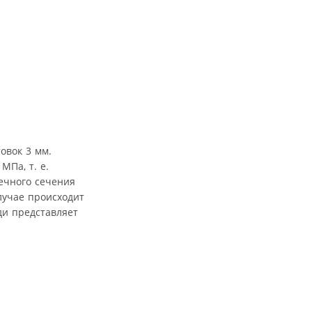
овок 3 мм.
МПа, т. е.
ечного сечения
лучае происходит
ди представляет