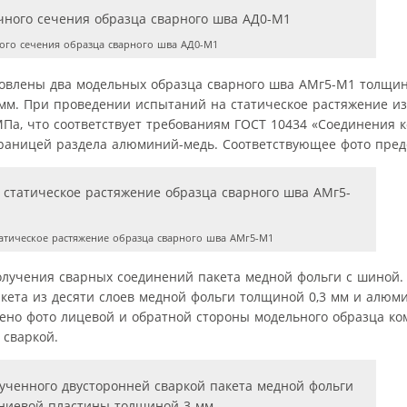
го сечения образца сварного шва АД0-М1
товлены два модельных образца сварного шва АМг5-М1 толщин
 мм. При проведении испытаний на статическое растяжение 
Па, что соответствует требованиям ГОСТ 10434 «Соединения 
границей раздела алюминий-медь. Соответствующее фото предс
татическое растяжение образца сварного шва АМг5-М1
лучения сварных соединений пакета медной фольги с шиной. 
акета из десяти слоев медной фольги толщиной 0,3 мм и алю
лено фото лицевой и обратной стороны модельного образца к
 сваркой.