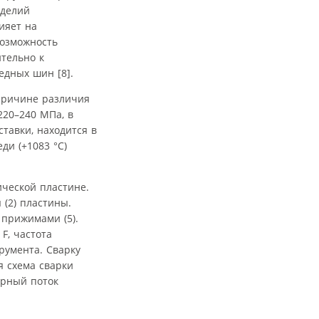
зделий
ияет на
возможность
ительно к
едных шин [8].
причине различия
220–240 МПа, в
тавки, находится в
ди (+1083 °С)
ической пластине.
 (2) пластины.
 прижимами (5).
F, частота
румента. Сварку
я схема сварки
ерный поток