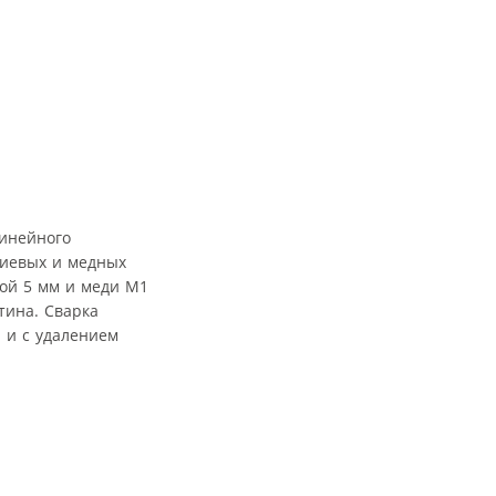
инейного
ниевых и медных
ой 5 мм и меди М1
тина. Сварка
 и с удалением