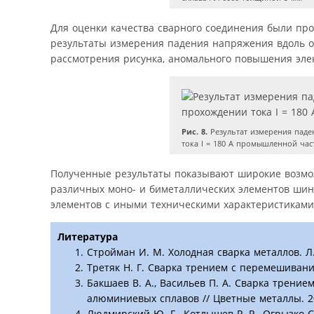
Для оценки качества сварного соединения были пр
результаты измерения падения напряжения вдоль ос
рассмотрения рисунка, аномального повышения элек
Рис. 8.
Результат измерения пад
тока I = 180 А промышленной час
Полученные результаты показывают широкие возмо
различных моно- и биметаллических элементов шин
элементов с иными техническими характеристиками
Литература
Стройман И. М. Холодная сварка металлов. Л
Третяк Н. Г. Сварка трением с перемешивани
Бакшаев В. А., Васильев П. А. Сварка трени
алюминиевых сплавов // Цветные металлы. 2
Людмирский Ю. Г., Котлышев Р. Р., Огрызко 