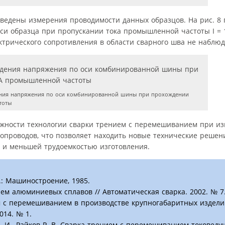
оведены измерения проводимости данных образцов. На рис. 8
и образца при пропускании тока промышленной частоты I = 1
трического сопротивления в области сварного шва не наблюд
ения напряжения по оси комбинированной шины при прохождении
тоты
жности технологии сварки трением с перемешиванием при из
опроводов, что позволяет находить новые технические решен
 и меньшей трудоемкостью изготовления.
.: Машиностроение, 1985.
ем алюминиевых сплавов // Автоматическая сварка. 2002. № 7
ем с перемешиванием в производстве крупногабаритных издели
014. № 1.
С. И., Райков Р. В. Сварка трением с перемешиванием токовед