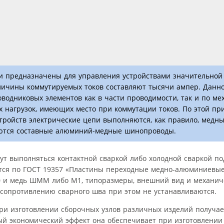
и предназначены для управления устройствами значительной
еличины коммутируемых токов составляют тысячи ампер. Данно
водниковых элементов как в части проводимости, так и по ме
 нагрузок, имеющих место при коммутации токов. По этой пр
тройств электрические цепи выполняются, как правило, медн
ются составные алюминий-медные шинопроводы.
 выполняться контактной сваркой либо холодной сваркой под
тся по ГОСТ 19357 «Пластины переходные медно-алюминиевые
 и медь ШММ либо М1, типоразмеры, внешний вид и механиче
 сопротивлению сварного шва при этом не устанавливаются.
ри изготовлении сборочных узлов различных изделий получае
ый экономический эффект она обеспечивает при изготовлении