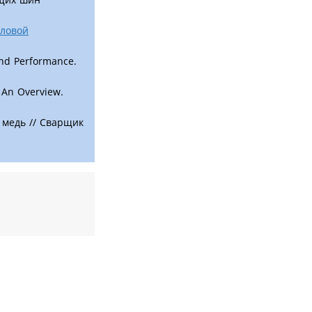
иловой
and Performance.
– An Overview.
и медь // Сварщик