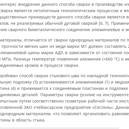
 интерес внедрение данного способа сварки в производстве и
 сварка является нетипичным технологи­ческим процессом и вл
 существенных преимуществ данного способа сварки является 
лов, не реализуемых обычной дуговой сваркой [6, 7]. Примен
ения сварного биметаллического соединения алюминиевых и м
материалы, отличается от сварки однородных материалов по 
 прочности мягких шин из меди марки М1 должен составлять 
люминиевой шины марки АД0, в зависимости от состояния пос
МПа. Разница температур плавления алюминия (+660 °С) и ме
единяемых кромок в процессе сварки.
робован способ сварки стыкового шва по накладной технолог
льную подложку (3) устанавливаются алюминиевая (1) и медная
стина (4) и прижимается к соединяемым пластинам и подложке
диняемых деталей. Параметры сварки (усилие на инструменте 
 опытным путем соответственно геометрии рабочей части инст
отовленной ЗАО «Чебоксарское предприятие «Сеспель». Данна
 однородным материалом, что позволяет организовать равном
тины в область стыка.