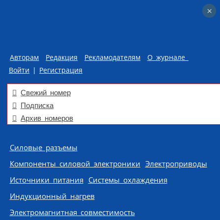
×
×
Авторам
Редакция
Рекламодателям
О журнале
Войти
|
Регистрация
Свежий номер
Подписка
Архив номеров
Skip to content
Силовые разъемы
Компоненты силовой электроники
Электроприводы
Источники питания
Системы охлаждения
Индукционный нагрев
Электромагнитная совместимость