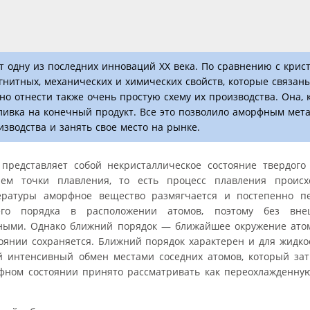
одну из последних инноваций XX века. По сравнению с крис
итных, механических и химических свойств, которые связан
о отнести также очень простую схему их производства. Она, 
зливка на конечный продукт. Все это позволило аморфным мет
водства и занять свое место на рынке.
редставляет собой некристаллическое состояние твердого 
вием точки плавления, то есть процесс плавления проис
ратуры аморфное вещество размягчается и постепенно п
его порядка в расположении атомов, поэтому без вне
пными. Однако ближний порядок — ближайшее окружение атом
нии сохраняется. Ближний порядок характерен и для жидкос
й интенсивный обмен местами соседних атомов, который зат
рфном состоянии принято рассматривать как переохлажденну