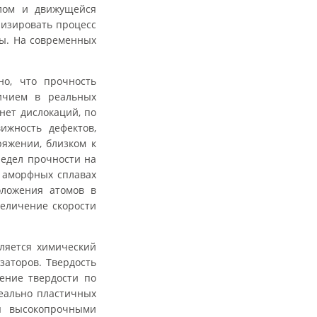
плом и движущейся
лизировать процесс
ты. На современных
о, что прочность
личием в реальных
нет дислокаций, по
ижность дефектов,
ряжении, близком к
едел прочности на
 аморфных сплавах
оложения атомов в
величение скорости
ляется химический
изаторов. Твердость
ение твердости по
деально пластичных
ы высокопрочными