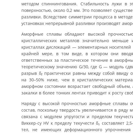
методом спиннингования. Стабильность лужи в э
поверхностью, около 0,2 мм. Это позволяет сущест
разливки. Вследствие симметрии процесса в метод
установках непрерывной разливки производят амор
Аморфные сплавы обладают высокой прочностью
кристаллических металлов значительно меньше 
кристаллах дислокаций — элементарных носителей 
крайней мере, в том виде, в котором они вводя
ответственных за пластическое течение в аморфны
теоретическому значению G/30, где G — модуль сдви
разрыв δ
практически равны между собой ввиду о
f
на 30–50% ниже, чем в кристаллических материал
аморфном состоянии возрастает свободный объем, 
закалки в более тонких лентах приводит к росту св
Наряду с высокой прочностью аморфные сплавы о
состав, поскольку твердость увеличивается в ряду м
связана с модулем упругости и пределом текуче
Виккер-су HV к пределу текучести δ
составляет 2,5
т
тел, не имеющих деформационного упрочнения 