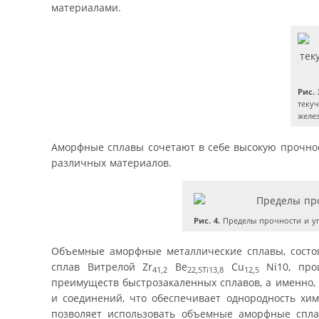
материалами.
Рис. 
текуч
желе
Аморфные сплавы сочетают в себе высокую прочност
различных материалов.
Рис. 4.
Пределы прочности и уп
Объемные аморфные металлические сплавы, состо
сплав Витрелой Zr
Be
Cu
Ni10, про
41,2
22,5Ti13,8
12,5
преимуществ быстрозакаленных сплавов, а именно,
и соединений, что обеспечивает однородность хим
позволяет использовать объемные аморфные сплав