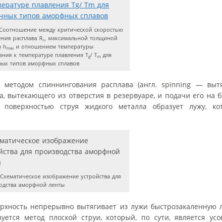
Соотношение между критической скоростью
ения расплава R
, максимальной толщиной
c
а h
и отношением температуры
max
ания к температуре плавления T
/ T
для
g
m
ных типов аморфных сплавов
методом спиннингования расплава (англ. spinning — вытя
а, вытекающего из отверстия в резервуаре, и подачи его на
 поверхностью струя жидкого металла образует лужу, ко
Схематическое изображение устройства для
одства аморфной ленты
рхность непрерывно вытягивает из лужи быстрозакаленную л
ется метод плоской струи, который, по сути, является ус