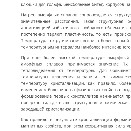
клюшки для гольфа, бейсбольные биты), корпусов час
Нагрев аморфных сплавов сопровождается структ
значительные расстояния. Такая структурная 
аннигиляцией избыточного свободного объема и сн
постепенно теряют пластичность, то есть происх
Температура ох-рупчивания выше в более тонкой л
температурным интервалом наиболее интенсивного 
При еще более высокой температуре аморфный с
аморфных сплавов принимается значение Тх, 
тепловыделения от температуры. Для большинст
температуры плавления и зависит от химичес
температуру кристаллизации, как правило, бол
изменением большинства физических свойств с выд
формирование первых кристаллитов начинается пр
поверхности, где выше структурная и химическая
зародышей кристаллизации.
Как правило, в результате кристаллизации формир
магнитных свойств, при этом коэрцитивная сила у