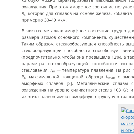
которую можно характеризовать максимальной т
охлаждения. При этом аморфное состояние получае
R
, которая для сплавов на основе железа, кобальта
c
примерно 30–40 мкм.
В чистых металлах аморфное состояние трудно дос
размера атомов основного компонента, существенн
Таким образом, стеклообразующая способность вы
стеклообразующей способности способствует зна
(предпочтительно, чтобы она превышала 12%), а та
параметра стеклообразующей способности испо
стеклования,
T
— температура плавления. На рис. 
m
R
, максимальной толщиной образца
h
с аморф
c
max
аморфных сплавов [3]. Металлические сплавы 
охлаждения на уровне силикатного стекла 103 К/с 
из этих сплавов имеют аморфную структуру в толщи