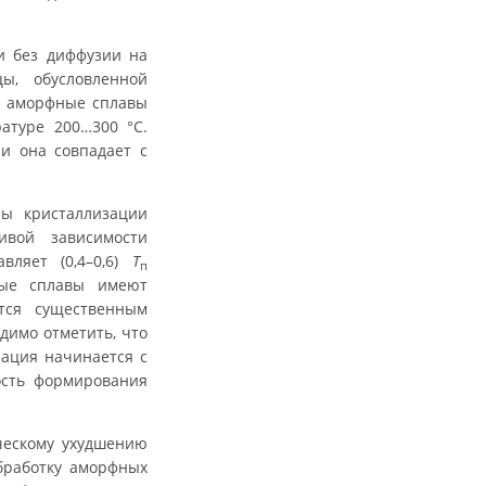
и без диффузии на
ы, обусловленной
а аморфные сплавы
атуре 200…300 °С.
и она совпадает с
ры кристаллизации
ивой зависимости
вляет (0,4–0,6)
Т
п
ные сплавы имеют
ется существенным
димо отметить, что
зация начинается с
ость формирования
ическому ухудшению
обработку аморфных