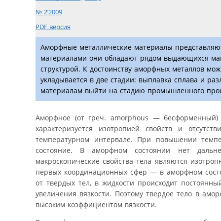
№ 2’2009
PDF версия
Аморфные металлические материалы представляют 
материалами они обладают рядом выдающихся магн
структурой. К достоинству аморфных металлов можн
укладывается в две стадии: выплавка сплава и ра
материалам выйти на стадию промышленного произ
Аморфное (от греч. amorphous — бесформенный) п
характеризуется изотропией свойств и отсутст
температурном интервале. При повышении темпе
состояние. В аморфном состоянии нет дальн
макроскопические свойства тела являются изотро
первых координационных сфер — в аморфном состоя
от твердых тел, в жидкости происходит постоянны
увеличения вязкости. Поэтому твердое тело в амо
высоким коэффициентом вязкости.