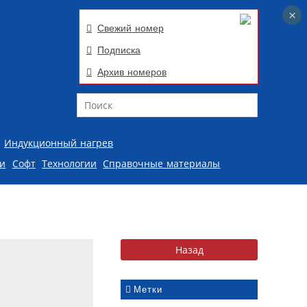
×
×
Свежий номер
Подписка
Архив номеров
Поиск
Индукционный нагрев
ии
Софт
Технологии
Справочные материалы
Метки