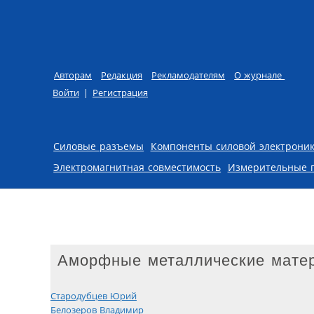
Авторам
Редакция
Рекламодателям
О журнале
Войти
|
Регистрация
Skip to content
Силовые разъемы
Компоненты силовой электрони
Электромагнитная совместимость
Измерительные 
Aморфные металлические мате
Стародубцев Юрий
Белозеров Владимир