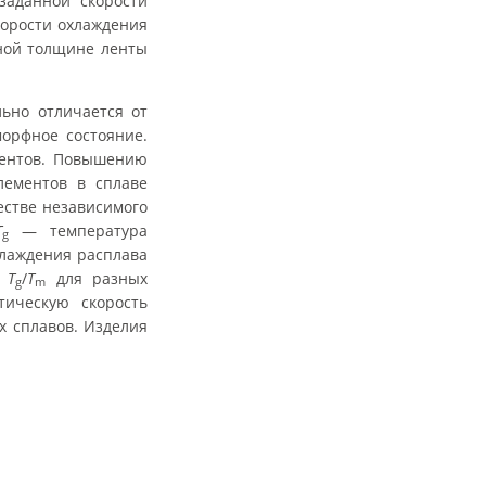
заданной скорости
корости охлаждения
ьной толщине ленты
ьно отличается от
орфное состояние.
ментов. Повышению
лементов в сплаве
естве независимого
T
— температура
g
хлаждения расплава
я
T
/
T
для разных
g
m
ическую скорость
х сплавов. Изделия