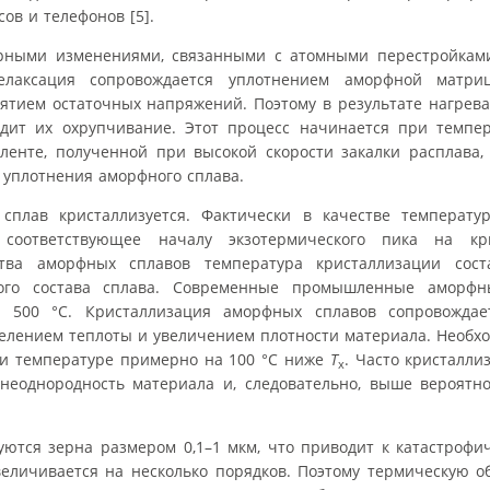
ов и телефонов [5].
урными изменениями, связанными с атомными перестройкам
релаксация сопровождается уплотнением аморфной матриц
ятием остаточных напряжений. Поэтому в результате нагрев
одит их охрупчивание. Этот процесс начинается при темпер
енте, полученной при высокой скорости закалки расплава, 
уплотнения аморфного сплава.
плав кристаллизуется. Фактически в качестве температу
соответствующее началу экзотермического пика на кр
ва аморфных сплавов температура кристаллизации соста
кого состава сплава. Современные промышленные аморф
ее 500 °С. Кристаллизация аморфных сплавов сопровожда
елением теплоты и увеличением плотности материала. Необхо
и температуре примерно на 100 °С ниже
Т
. Часто кристалли
x
 неоднородность материала и, следовательно, выше вероятн
уются зерна размером 0,1–1 мкм, что приводит к катастроф
величивается на несколько порядков. Поэтому термическую 