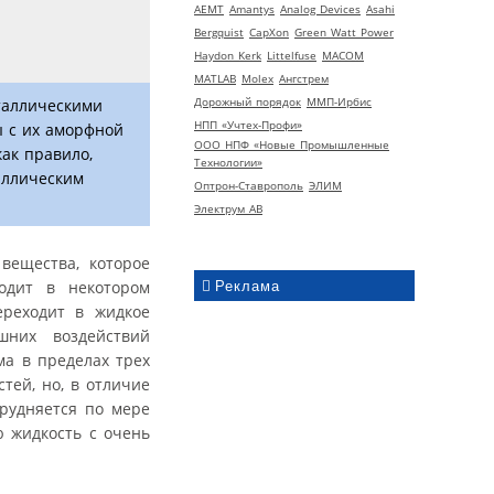
AEMT
Amantys
Analog Devices
Asahi
Bergquist
CapXon
Green Watt Power
Haydon Kerk
Littelfuse
MACOM
MATLAB
Molex
Ангстрем
Дорожный порядок
ММП-Ирбис
таллическими
НПП «Учтех-Профи»
ы с их аморфной
ООО НПФ «Новые Промышленные
как правило,
Технологии»
аллическим
Оптрон-Ставрополь
ЭЛИМ
Электрум АВ
вещества, которое
ходит в некотором
Реклама
ереходит в жидкое
шних воздействий
а в пределах трех
тей, но, в отличие
рудняется по мере
ю жидкость с очень