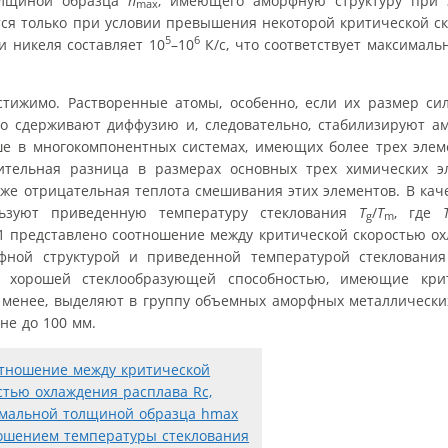
олщиной образца
h
, имеющего аморфную структуру при 
max
тся только при условии превышения некоторой критической с
5
6
 и никеля составляет 10
–10
К/с, что соответствует максимал
тижимо. Растворенные атомы, особенно, если их размер сил
о сдерживают диффузию и, следовательно, стабилизируют ам
ше в многокомпонентных системах, имеющих более трех эле
чительная разница в размерах основных трех химических э
кже отрицательная теплота смешивания этих элементов. В кач
льзуют приведенную температуру стеклования
T
/
T
, где
g
m
1 представлено соотношение между критической скоростью о
ной структурой и приведенной температурой стекловани
с хорошей стеклообразующей способностью, имеющие крит
и менее, выделяют в группу объемных аморфных металлически
не до 100 мм.