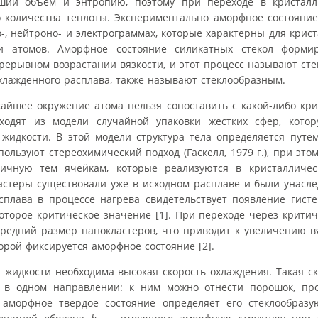
ший объем и энтропию, поэтому при переходе в кристалл
 количества теплоты. Экспериментально аморфное состояние
, нейтроно- и электрограммах, которые характерны для крис
и атомов. Аморфное состояние силикатных стекол формир
ерывном возрастании вязкости, и этот процесс называют сте
хлажденного расплава, также называют стеклообразным.
жайшее окружение атома нельзя сопоставить с какой-либо кр
ходят из модели случайной упаковки жестких сфер, кото
 жидкости. В этой модели структура тела определяется пут
ользуют стереохимический подход (Гаскелл, 1979 г.), при эт
гичную тем ячейкам, которые реализуются в кристалличе
ластеры существовали уже в исходном расплаве и были унасл
плава в процессе нагрева свидетельствует появление гисте
оторое критическое значение [1]. При переходе через крити
средний размер нанокластеров, что приводит к увеличению в
рой фиксируется аморфное состояние [2].
жидкости необходима высокая скорость охлаждения. Такая ск
в одном направлении: к ним можно отнести порошок, про
 аморфное твердое состояние определяет его стеклообразу