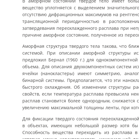
В аморфном состоянии твердое тело имеет боль
вещество уплотняется с выделением значительного
отсутствию дифракционных максимумов на рентгено-
трансляционной периодичностью в расположени
затвердевания переохлажденного расплава при непр
причине аморфное состояние, полученное из перео
Аморфная структура твердого тела такова, что бли
системой. При описании аморфной структуры ис
предложил Бернал (1960 г.) для однокомпонентной
объема. Для описания двухкомпонентных систем исп
ячейки (нанокластеры) имеют симметрию, анало
бинарной системы. Предполагается, что эти нанок
быстрого охлаждения. Об изменении структуры рас
свойств, если температура расплава превысила нек
расплав становится более однородным, снижается 
увеличению максимальной толщины ленты, при кото
Для фиксации твердого состояния переохлажденной 
в объектах, имеющих небольшой размер хотя бы 
Способность вещества переходить из расплава в