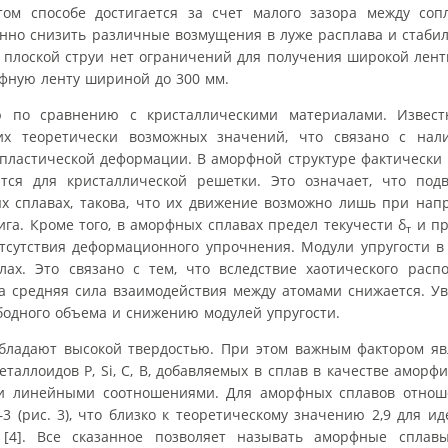
том способе достигается за счет малого зазора между со
венно снизить различные возмущения в луже расплава и стаби
е плоской струи нет ограничений для получения широкой лен
фную ленту шириной до 300 мм.
 по сравнению с кристаллическими материалами. Известн
их теоретически возможных значений, что связано с на
пластической деформации. В аморфной структуре фактически 
тся для кристаллической решетки. Это означает, что подв
х сплавах, такова, что их движение возможно лишь при нап
га. Кроме того, в аморфных сплавах предел текучести δ
и пр
т
тсутствия деформационного упрочнения. Модули упругости в
ах. Это связано с тем, что вследствие хаотического расп
а средняя сила взаимодействия между атомами снижается. У
ободного объема и снижению модулей упругости.
бладают высокой твердостью. При этом важным фактором яв
еталлоидов P, Si, C, B, добавляемых в сплав в качестве аморф
сти линейными соотношениями. Для аморфных сплавов отнош
–3 (рис. 3), что близко к теоретическому значению 2,9 для и
[4]. Все сказанное позволяет называть аморфные сплав