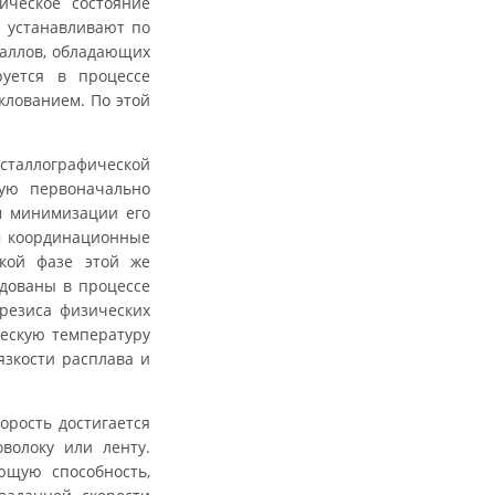
ическое состояние
 устанавливают по
таллов, обладающих
уется в процессе
клованием. По этой
исталлографической
рую первоначально
ем минимизации его
ом координационные
ской фазе этой же
едованы в процессе
резиса физических
ческую температуру
язкости расплава и
орость достигается
волоку или ленту.
ющую способность,