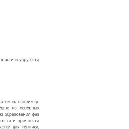
чности и упругости
атомов, например,
одно из основных
ез образования фаз
угости и прочности
етки для тенниса,