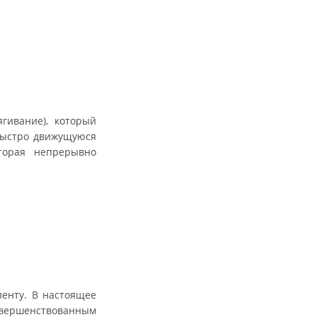
гивание), который
 быстро движущуюся
торая непрерывно
енту. В настоящее
овершенствованным