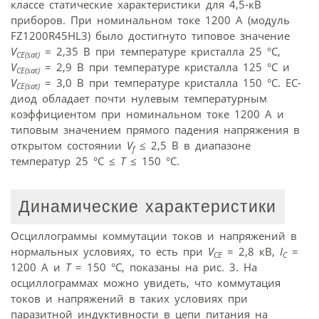
классе статические характеристики для 4,5-кВ
приборов. При номинальном токе 1200 А (модуль
FZ1200R45HL3) было достигнуто типовое значение
V
= 2,35 В при температуре кристалла 25 °C,
CE(sat)
V
= 2,9 В при температуре кристалла 125 °C и
CE(sat)
V
= 3,0 В при температуре кристалла 150 °C. ЕС-
CE(sat)
диод обладает почти нулевым температурным
коэффициентом при номинальном токе 1200 А и
типовым значением прямого падения напряжения в
открытом состоянии
V
≤ 2,5 В в диапазоне
f
температур 25 °C ≤
T
≤ 150 °C.
Динамические характеристики
Осциллограммы коммутации токов и напряжений в
нормальных условиях, то есть при
V
= 2,8 кВ,
I
=
CE
C
1200 А и
T
= 150 °C, показаны на рис. 3. На
осциллограммах можно увидеть, что коммутация
токов и напряжений в таких условиях при
паразитной индуктивности в цепи питания на