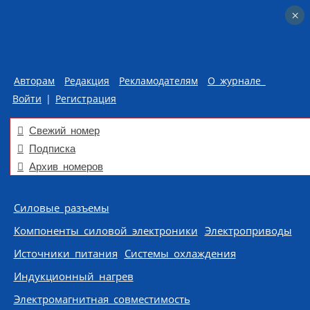
×
×
Авторам
Редакция
Рекламодателям
О журнале
Войти
|
Регистрация
Свежий номер
Подписка
Архив номеров
Skip to content
Силовые разъемы
Компоненты силовой электроники
Электроприводы
Источники питания
Системы охлаждения
Индукционный нагрев
Электромагнитная совместимость