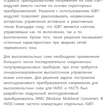
отдавать преобразователям напряжения на базе IGBT-
модулей вместо систем на основе тиристорных
преобразователей. Решения с использованием IGBT-
модулей позволяют реализовывать независимые
алгоритмы управления активным и реактивным
током благодаря тому, что IGBT является ключом,
управляемым как по включению, так и по
выключению. Кроме того, такие решения показывают
отличные характеристики при авариях сетей
переменного тока.
Для высоковольтных схем необходимо применение
большого числа последовательно соединенных
полупроводниковых приборов, при этом требуется
синхронизированное высоко­точное управление
всеми ключами. Для решения задачи построения
многоуровневого преобразователя напряжения для
высоковольтных схем для HVDC и FACTS был
разработан модульный многоуровневый
преобразователь MMC (Modular Multilevel Converter). В
HVDC-схеме частота коммутации отдельных IGBT-