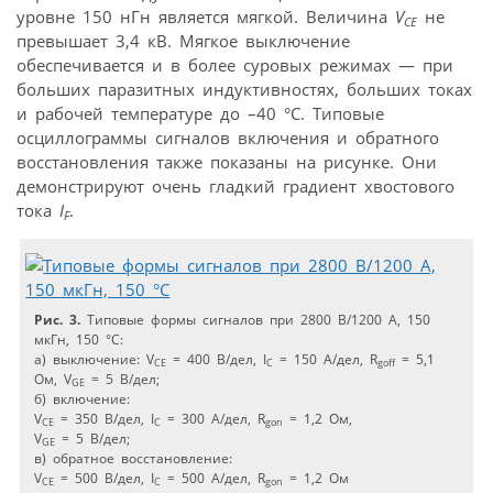
уровне 150 нГн является мягкой. Величина
V
не
CE
превышает 3,4 кВ. Мягкое выключение
обеспечивается и в более суровых режимах — при
больших паразитных индуктивностях, больших токах
и рабочей температуре до –40 °C. Типовые
осциллограммы сигналов включения и обратного
восстановления также показаны на рисунке. Они
демонстрируют очень гладкий градиент хвостового
тока
I
.
F
Рис. 3.
Типовые формы сигналов при 2800 В/1200 A, 150
мкГн, 150 °C:
а) выключение: V
= 400 В/дел, I
= 150 A/дел, R
= 5,1
CE
C
goff
Ом, V
= 5 В/дел;
GE
б) включение:
V
= 350 В/дел, I
= 300 A/дел, R
= 1,2 Ом,
CE
C
gon
V
= 5 В/дел;
GE
в) обратное восстановление:
V
= 500 В/дел, I
= 500 A/дел, R
= 1,2 Ом
CE
C
gon