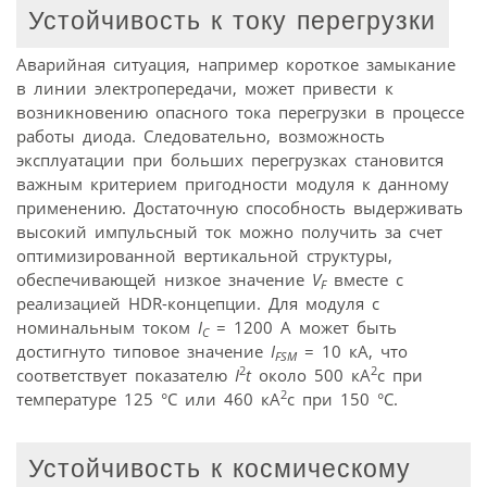
Устойчивость к току перегрузки
Аварийная ситуация, например короткое замыкание
в линии электропередачи, может привести к
возникновению опасного тока перегрузки в процессе
работы диода. Следовательно, возможность
эксплуатации при больших перегрузках становится
важным критерием пригодности модуля к данному
применению. Достаточную способность выдерживать
высокий импульсный ток можно получить за счет
оптимизированной вертикальной структуры,
обеспечивающей низкое значение
V
вместе с
F
реализацией HDR-концепции. Для модуля с
номинальным током
I
= 1200 А может быть
C
достигнуто типовое значение
I
= 10 кА, что
FSM
2
2
соответствует показателю
I
t
около 500 кА
с при
2
температуре 125 °C или 460 кА
с при 150 °C.
Устойчивость к космическому