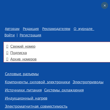
×
×
Авторам
Редакция
Рекламодателям
О журнале
Войти
|
Регистрация
Свежий номер
Подписка
Архив номеров
Skip to content
Силовые разъемы
Компоненты силовой электроники
Электроприводы
Источники питания
Системы охлаждения
Индукционный нагрев
Электромагнитная совместимость