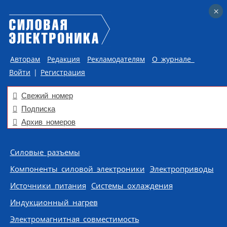
×
×
Авторам
Редакция
Рекламодателям
О журнале
Войти
|
Регистрация
Свежий номер
Подписка
Архив номеров
Skip to content
Силовые разъемы
Компоненты силовой электроники
Электроприводы
Источники питания
Системы охлаждения
Индукционный нагрев
Электромагнитная совместимость