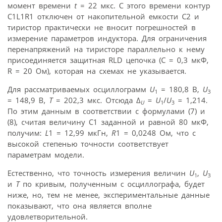
момент времени
t
= 22 мкс. С этого времени контур
С1L1R1 отключен от накопительной емкости С2 и
тиристор практически не вносит погрешностей в
измерение параметров индуктора. Для ограничения
перенапряжений на тиристоре параллельно к нему
присоединяется защитная RLD цепочка (С = 0,3 мкФ,
R = 20 Ом), которая на схемах не указывается.
Для рассматриваемых осциллограмм
U
= 180,8 В,
U
1
3
= 148,9 В,
Т
= 202,3 мкс. Отсюда Δ
=
U
/
U
= 1,214.
U
1
3
По этим данным в соответствии с формулами (7) и
(8), считая величину С1 заданной и равной 80 мкФ,
получим:
L
1 = 12,99 мкГн,
R
1 = 0,0248 Ом, что с
высокой степенью точности соответствует
параметрам модели.
Естественно, что точность измерения величин
U
,
U
1
3
и
Т
по кривым, полученным с осциллографа, будет
ниже, но, тем не менее, экспериментальные данные
показывают, что она является вполне
удовлетворительной.