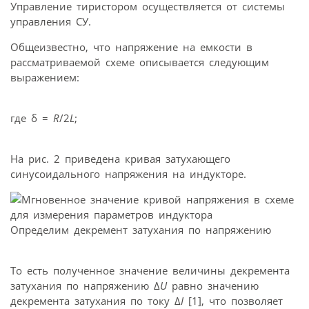
Управление тиристором осуществляется от системы
управления СУ.
Общеизвестно, что напряжение на емкости в
рассматриваемой схеме описывается следующим
выражением:
где δ =
R
/2
L
;
На рис. 2 приведена кривая затухающего
синусоидального напряжения на индукторе.
Определим декремент затухания по напряжению
То есть полученное значение величины декремента
затухания по напряжению Δ
U
равно значению
декремента затухания по току Δ
I
[1], что позволяет