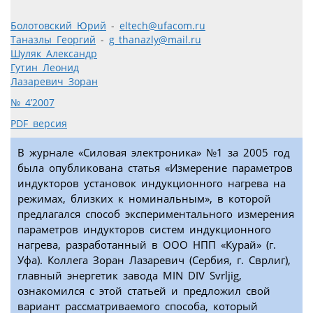
Болотовский Юрий
-
eltech@ufacom.ru
Таназлы Георгий
-
g_thanazly@mail.ru
Шуляк Александр
Гутин Леонид
Лазаревич Зоран
№ 4’2007
PDF версия
В журнале «Силовая электроника» №1 за 2005 год
была опубликована статья «Измерение параметров
индукторов установок индукционного нагрева на
режимах, близких к номинальным», в которой
предлагался способ экспериментального измерения
параметров индукторов систем индукционного
нагрева, разработанный в ООО НПП «Курай» (г.
Уфа). Коллега Зоран Лазаревич (Сербия, г. Сврлиг),
главный энергетик завода MIN DIV Svrljig,
ознакомился с этой статьей и предложил свой
вариант рассматриваемого способа, который