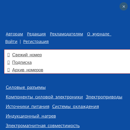
×
×
Авторам
Редакция
Рекламодателям
О журнале
Войти
|
Регистрация
Свежий номер
Подписка
Архив номеров
Skip to content
Силовые разъемы
Компоненты силовой электроники
Электроприводы
Источники питания
Системы охлаждения
Индукционный нагрев
Электромагнитная совместимость