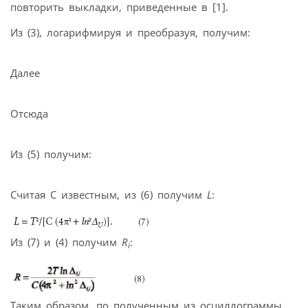
повторить выкладки, приведенные в [1].
Из (3), логарифмируя и преобразуя, получим:
Далее
Отсюда
Из (5) получим:
Считая С известным, из (6) получим
L
:
Из (7) и (4) получим
R
:
i
Таким образом, по полученным из осциллограммы