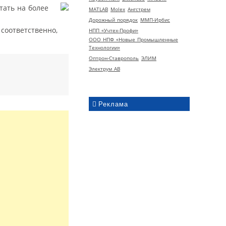
тать на более
MATLAB
Molex
Ангстрем
Дорожный порядок
ММП-Ирбис
соответственно,
НПП «Учтех-Профи»
ООО НПФ «Новые Промышленные
Технологии»
Оптрон-Ставрополь
ЭЛИМ
Электрум АВ
Реклама