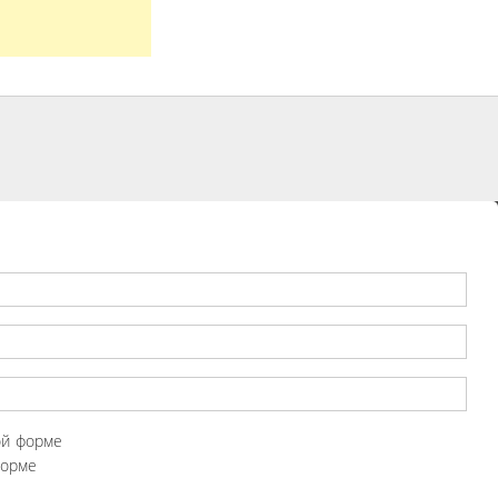
ой форме
форме