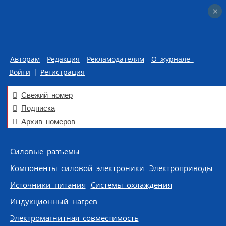
×
×
Авторам
Редакция
Рекламодателям
О журнале
Войти
|
Регистрация
Свежий номер
Подписка
Архив номеров
Skip to content
Силовые разъемы
Компоненты силовой электроники
Электроприводы
Источники питания
Системы охлаждения
Индукционный нагрев
Электромагнитная совместимость