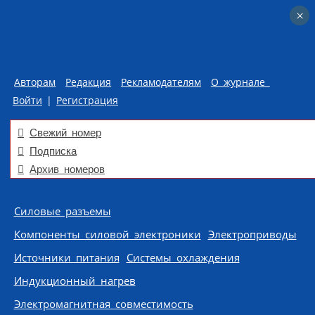
×
×
Авторам
Редакция
Рекламодателям
О журнале
Войти
|
Регистрация
Свежий номер
Подписка
Архив номеров
Skip to content
Силовые разъемы
Компоненты силовой электроники
Электроприводы
Источники питания
Системы охлаждения
Индукционный нагрев
Электромагнитная совместимость