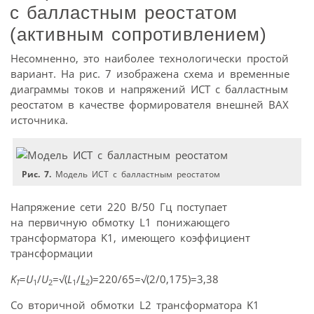
с балластным реостатом
(активным сопротивлением)
Несомненно, это наиболее технологически простой
вариант. На рис. 7 изображена схема и временные
диаграммы токов и напряжений ИСТ с балластным
реостатом в качестве формирователя внешней ВАХ
источника.
Рис. 7.
Модель ИСТ с балластным реостатом
Напряжение сети 220 В/50 Гц поступает
на первичную обмотку L1 понижающего
трансформатора K1, имеющего коэффициент
трансформации
K
=
U
/
U
=√(
L
/
L
)=220/65=√(2/0,175)=3,38
T
1
2
1
2
Со вторичной обмотки L2 трансформатора K1