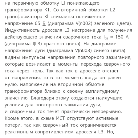
на первичную обмотку Ll понижающего
трансформатора K1. Со вторичной обмотки L2
трансформатора Kl снимается пониженное
напряжение 65
В
(диаграмма V(n002) зеленого цвета).
Индуктивность дросселя L3 настроена для получения
действующего значения сварочного тока I
≈ 150 А
св
(диаграмма I(L3) красного цвета). На диаграмме
напряжения дуги (диаграмма V(n003) синего цвета)
видны импульсы напряжения повторного зажигания,
которые возникают в моменты перехода сварочного
тока через ноль. Так как ток в дросселе отстает
от напряжения, то в тот момент, когда он равен
нулю, напряжение на вторичной обмотке
трансформатора близко к своему амплитудному
значению. Благодаря этому создаются наилучшие
условия для повторного зажигания дуги,
и сварочный ток течет практически непрерывно.
Кроме этого, в схеме ИСТ отсутствуют активные
потери, так как сварочный ток ограничивается
реактивным сопротивлением дросселя L3. Но,