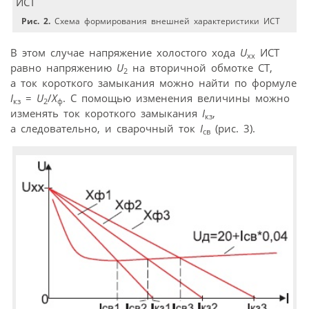
Рис. 2.
Схема формирования внешней характеристики ИСТ
В этом случае напряжение холостого хода
U
ИСТ
xx
равно напряжению
U
на вторичной обмотке СТ,
2
а ток короткого замыкания можно найти по формуле
I
=
U
/
Х
. С помощью изменения величины можно
кз
2
ф
изменять ток короткого замыкания
I
,
кз
а следовательно, и сварочный ток
I
(рис. 3).
св