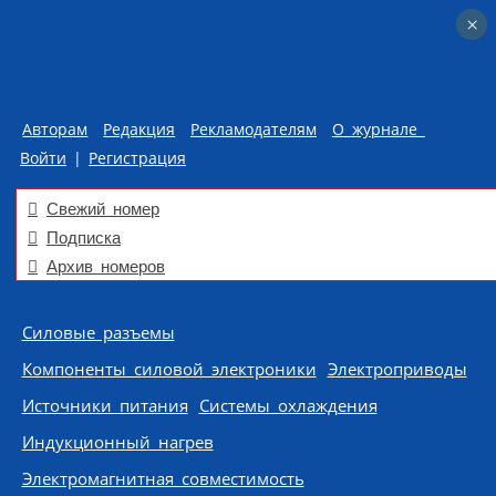
×
×
Авторам
Редакция
Рекламодателям
О журнале
Войти
|
Регистрация
Свежий номер
Подписка
Архив номеров
Skip to content
Силовые разъемы
Компоненты силовой электроники
Электроприводы
Источники питания
Системы охлаждения
Индукционный нагрев
Электромагнитная совместимость