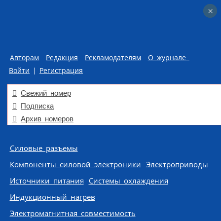
×
×
Авторам
Редакция
Рекламодателям
О журнале
Войти
|
Регистрация
Свежий номер
Подписка
Архив номеров
Skip to content
Силовые разъемы
Компоненты силовой электроники
Электроприводы
Источники питания
Системы охлаждения
Индукционный нагрев
Электромагнитная совместимость